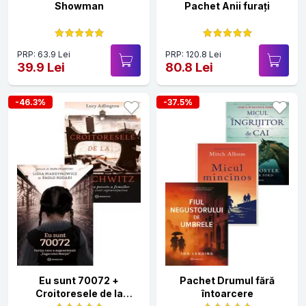
Showman
Pachet Anii furați
PRP: 63.9 Lei
PRP: 120.8 Lei
39.9 Lei
80.8 Lei
-46.3%
-37.5%
Eu sunt 70072 +
Pachet Drumul fără
Croitoresele de la
întoarcere