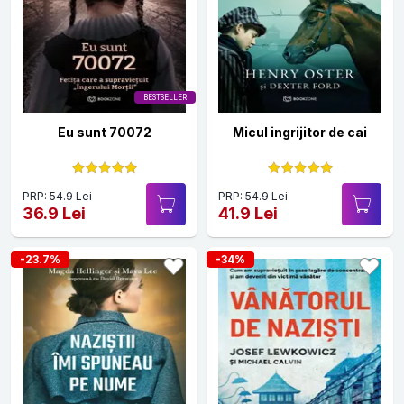
BESTSELLER
Eu sunt 70072
Micul ingrijitor de cai
PRP: 54.9 Lei
PRP: 54.9 Lei
36.9 Lei
41.9 Lei
-23.7%
-34%