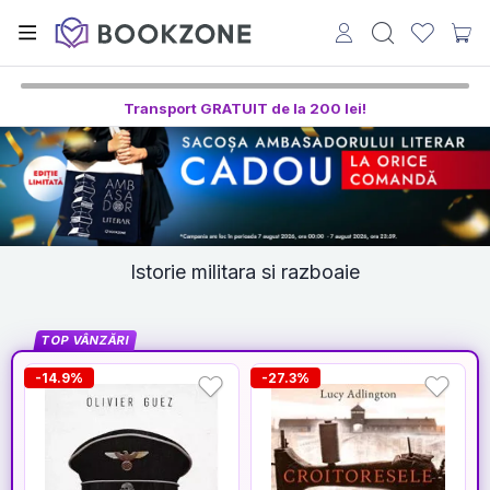
Transport GRATUIT de la 200 lei!
Istorie militara si razboaie
TOP VÂNZĂRI
-14.9%
-27.3%