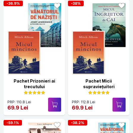
-36.9%
-38%
Pachet Prizonieri ai
Pachet Micii
trecutului
supraviețuitori
PRP: 110.8 Lei
PRP: 112.8 Lei
69.9 Lei
69.9 Lei
-59.1%
-38.2%