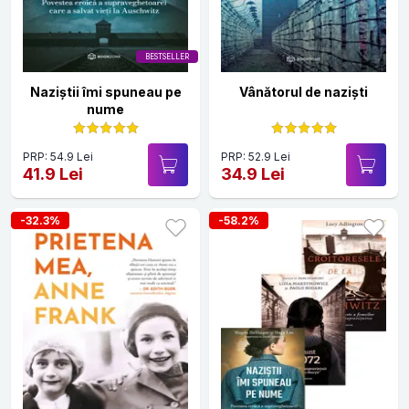
BESTSELLER
Naziștii îmi spuneau pe
Vânătorul de naziști
nume
PRP: 54.9 Lei
PRP: 52.9 Lei
41.9 Lei
34.9 Lei
-32.3%
-58.2%