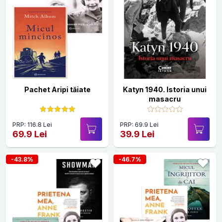
Pachet Aripi tăiate
Katyn 1940. Istoria unui
masacru
PRP: 116.8 Lei
PRP: 69.9 Lei
69.9 Lei
39.9 Lei
-43.8%
-46.7%