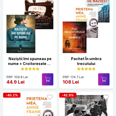
Naziștii îmi spuneau pe
Pachet În umbra
nume + Croitoresele de
trecutului
la Auschwitz
PRP: 109.8 Lei
PRP: 174.7 Lei
44.9 Lei
108 Lei
-40.2%
-42.9%