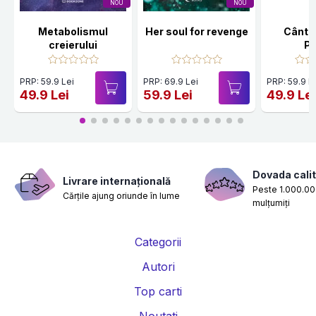
NOU
NOU
Metabolismul
Her soul for revenge
Cânte
creierului
Po
PRP: 59.9 Lei
PRP: 69.9 Lei
PRP: 59.9 L
49.9 Lei
59.9 Lei
49.9 Le
Dovada calit
Livrare internațională
Peste 1.000.000
Cărțile ajung oriunde în lume
mulțumiți
Categorii
Autori
Top carti