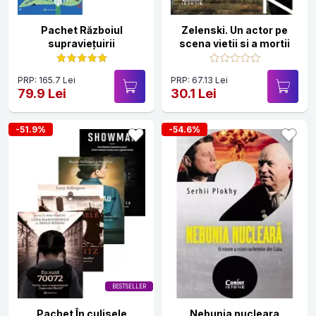
Pachet Războiul
Zelenski. Un actor pe
supraviețuirii
scena vietii si a mortii
PRP: 165.7 Lei
PRP: 67.13 Lei
79.9 Lei
30.1 Lei
-51.9%
-54.6%
BESTSELLER
Pachet În culisele
Nebunia nucleara