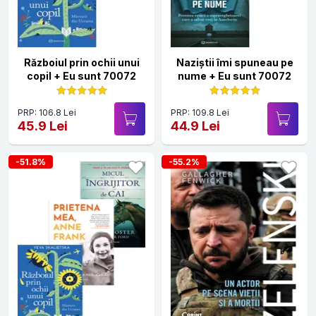
Războiul prin ochii unui
Naziștii îmi spuneau pe
copil + Eu sunt 70072
nume + Eu sunt 70072
PRP: 106.8 Lei
PRP: 109.8 Lei
45.9 Lei
44.9 Lei
-51.8%
-55.2%