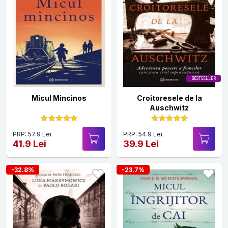
BESTSELLER
Micul Mincinos
Croitoresele de la
Auschwitz
PRP: 57.9 Lei
PRP: 54.9 Lei
41.9 Lei
39.9 Lei
-32.8%
-23.7%