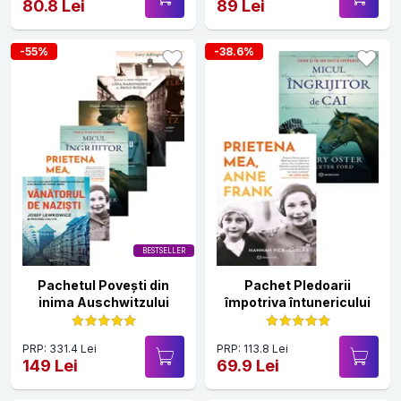
80.8 Lei
89 Lei
-55%
-38.6%
BESTSELLER
Pachetul Povești din
Pachet Pledoarii
inima Auschwitzului
împotriva întunericului
PRP: 331.4 Lei
PRP: 113.8 Lei
149 Lei
69.9 Lei