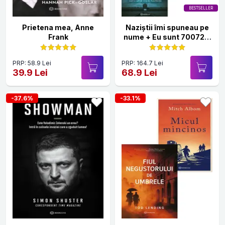
BESTSELLER
Prietena mea, Anne
Naziștii îmi spuneau pe
Frank
nume + Eu sunt 70072 +
Croitoresele de la
Auschwitz
PRP: 58.9 Lei
PRP: 164.7 Lei
39.9 Lei
68.9 Lei
-37.6%
-33.1%