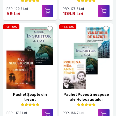
Auschwitz
PRP: 109.8 Lei
PRP: 175.7 Lei
59 Lei
109.9 Lei
-31.4%
-46.6%
Pachet Șoapte din
Pachet Povesti nespuse
trecut
ale Holocaustului
PRP: 117.8 Lei
PRP: 166.7 Lei