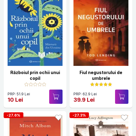
Războiul prin ochii unui
Fiul negustorului de
copil
umbrele
PRP: 51.9 Lei
PRP: 62.9 Lei
10 Lei
39.9 Lei
-27.6%
-27.3%