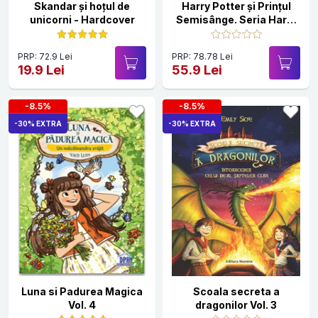
Skandar și hoțul de
Harry Potter și Prințul
unicorni - Hardcover
Semisânge. Seria Harry
Potter Vol.6
PRP: 72.9 Lei
PRP: 78.78 Lei
19.9 Lei
55.9 Lei
-8.5%
-8.5%
-30% EXTRA
-30% EXTRA
Luna si Padurea Magica
Scoala secreta a
Vol. 4
dragonilor Vol. 3