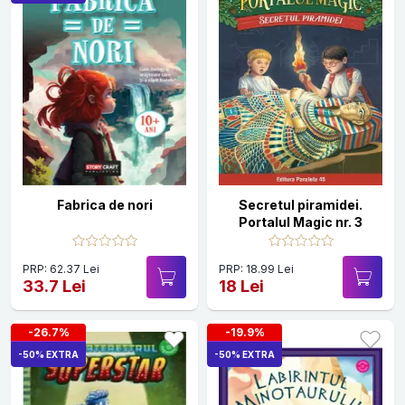
Fabrica de nori
Secretul piramidei.
Portalul Magic nr. 3
PRP: 62.37 Lei
PRP: 18.99 Lei
33.7 Lei
18 Lei
-26.7%
-19.9%
-50% EXTRA
-50% EXTRA