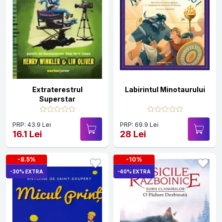
Extraterestrul
Labirintul Minotaurului
Superstar
PRP: 43.9 Lei
PRP: 69.9 Lei
16.1 Lei
28 Lei
-8.5%
-10%
-30% EXTRA
-40% EXTRA