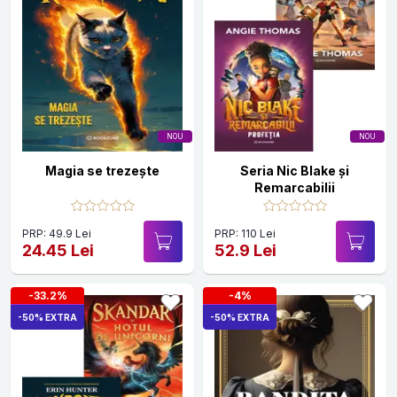
NOU
NOU
Magia se trezește
Seria Nic Blake și
Remarcabilii
PRP: 49.9 Lei
PRP: 110 Lei
24.45 Lei
52.9 Lei
-33.2%
-4%
-50% EXTRA
-50% EXTRA