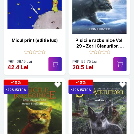
Micul print (editie lux)
Pisicile razboinice Vol.
29 - Zorii Clanurilor. O
padure dezbinata
PRP: 66.19 Lei
PRP: 52.75 Lei
42.4 Lei
28.5 Lei
-10%
-10%
-40% EXTRA
-40% EXTRA