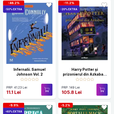
-46.2%
-11.2%
-50% EXTRA
-20% EXTRA
Infernalii. Samuel
Harry Potter și
Johnson Vol. 2
prizonierul din Azkaban.
Editie ilustrata
PRP: 41.23 Lei
PRP: 149 Lei
11.1 Lei
105.8 Lei
-9.9%
-5.2%
-40% EXTRA