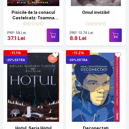
Pisicile de la conacul
Omul invizibil
Castelcatz: Toamna
aspirantilor
PRP: 58 Lei
PRP: 13.74 Lei
37.1 Lei
8.8 Lei
-11.1%
-11.2%
-20% EXTRA
-20% EXTRA
Hotul. Seria Hotul
Deconectați