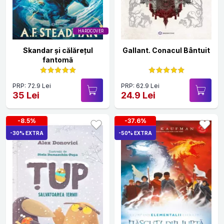
HARDCOVER
Skandar și călărețul
Gallant. Conacul Bântuit
fantomă
PRP: 72.9 Lei
PRP: 62.9 Lei
35 Lei
24.9 Lei
-8.5%
-37.6%
-30% EXTRA
-50% EXTRA