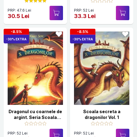
PRP: 47.6 Lei
PRP: 52 Lei
30.5 Lei
33.3 Lei
-8.5%
-8.5%
-30% EXTRA
-30% EXTRA
Dragonul cu coarnele de
Scoala secreta a
argint. Seria Scoala
dragonilor Vol. 1
secreta a dragonilor.
Vol. 2
PRP: 52 Lei
PRP: 52 Lei