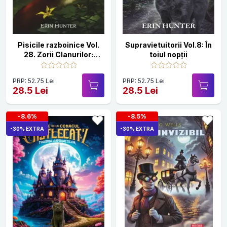
Pisicile razboinice Vol.
Supravietuitorii Vol.8: În
28. Zorii Clanurilor:
toiul nopții
Steaua Strălucitoare
PRP: 52.75 Lei
PRP: 52.75 Lei
28.5 Lei
28.5 Lei
-8.6%
-8.5%
-30% EXTRA
-30% EXTRA