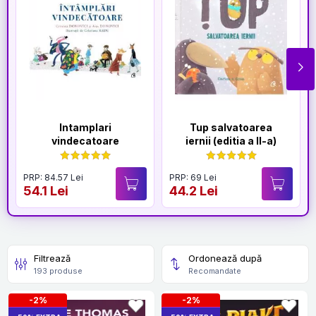
Intamplari
Tup salvatoarea
vindecatoare
iernii (editia a II-a)
PRP: 84.57 Lei
PRP: 69 Lei
54.1 Lei
44.2 Lei
Filtrează
Ordonează după
193 produse
Recomandate
-2%
-2%