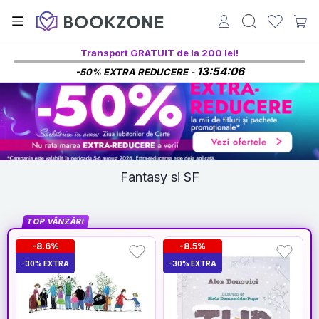
Transport GRATUIT de la 200 lei!
13:54:05
-50% EXTRA REDUCERE -
Fantasy si SF
TOP VÂNZĂRI
-8.6%
-8.5%
-30% EXTRA
-30% EXTRA