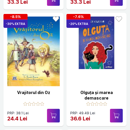
33.3 Lei
33.3 Lei
-8.5%
-7.6%
-30% EXTRA
-20% EXTRA
Vrajitorul din Oz
Olguța și marea
demascare
PRP: 38.1 Lei
PRP: 49.49 Lei
24.4 Lei
36.6 Lei