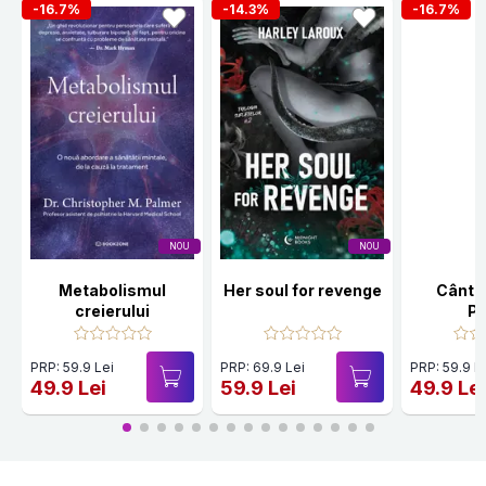
-16.7%
-14.3%
-16.7%
NOU
NOU
Metabolismul
Her soul for revenge
Cânte
creierului
Po
PRP: 59.9 Lei
PRP: 69.9 Lei
PRP: 59.9 L
49.9 Lei
59.9 Lei
49.9 Le