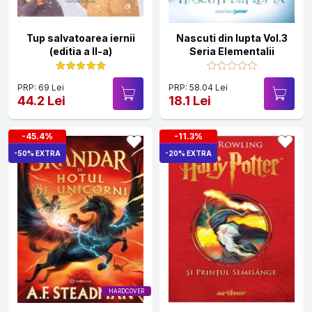
Tup salvatoarea iernii
Nascuti din lupta Vol.3
(editia a II-a)
Seria Elementalii
PRP: 69 Lei
PRP: 58.04 Lei
44.2 Lei
18.1 Lei
-45.4%
-11.3%
-50% EXTRA
-20% EXTRA
HARDCOVER