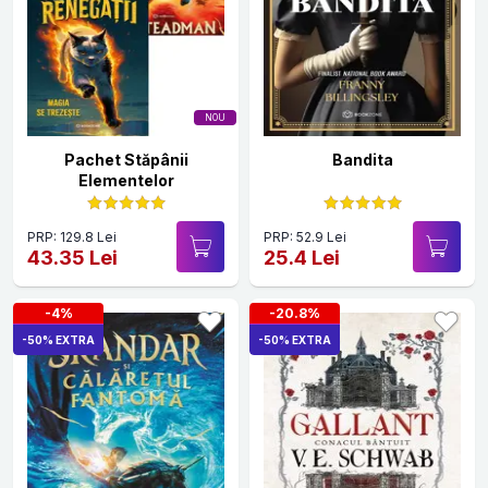
NOU
Pachet Stăpânii
Bandita
Elementelor
PRP: 129.8 Lei
PRP: 52.9 Lei
43.35 Lei
25.4 Lei
-4%
-20.8%
-50% EXTRA
-50% EXTRA