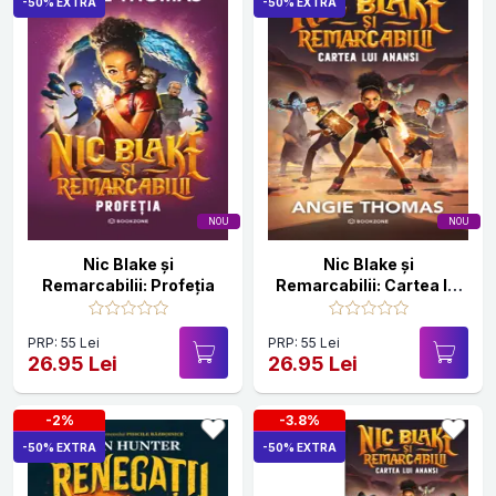
-50% EXTRA
-50% EXTRA
NOU
NOU
Nic Blake și
Nic Blake și
Remarcabilii: Profeția
Remarcabilii: Cartea lui
Anansi
PRP: 55 Lei
PRP: 55 Lei
26.95 Lei
26.95 Lei
-2%
-3.8%
-50% EXTRA
-50% EXTRA