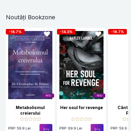
Noutăți Bookzone
-16.7%
-14.3%
-16.7%
NOU
NOU
Metabolismul
Her soul for revenge
Cânte
creierului
Po
PRP: 59.9 Lei
PRP: 69.9 Lei
PRP: 59.9 L