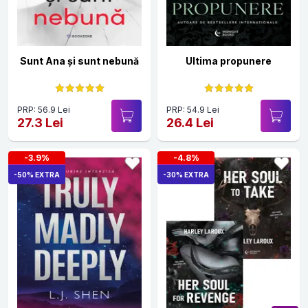
Sunt Ana și sunt nebună
Ultima propunere
PRP: 56.9 Lei
PRP: 54.9 Lei
27.3 Lei
26.4 Lei
-3.9%
-4.8%
-50% EXTRA
-30% EXTRA