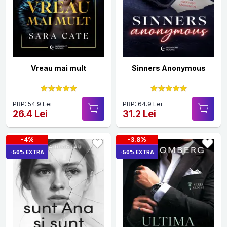
Vreau mai mult
Sinners Anonymous
PRP: 54.9 Lei
PRP: 64.9 Lei
26.4 Lei
31.2 Lei
-4%
-3.8%
-50% EXTRA
-50% EXTRA