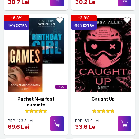
30.7 Lei
30.2 Lei
-6.3%
-3.9%
-40% EXTRA
-50% EXTRA
NOU
Pachet N-ai fost
Caught Up
cuminte
PRP: 123.8 Lei
PRP: 69.9 Lei
69.6 Lei
33.6 Lei