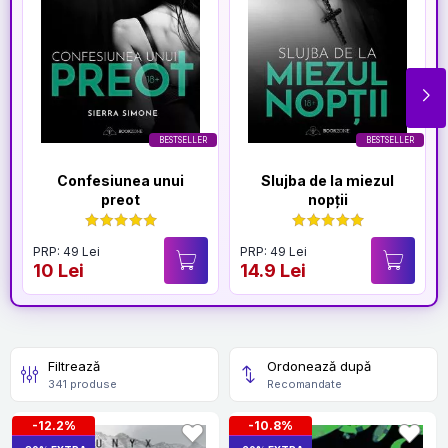
BESTSELLER
BESTSELLER
Confesiunea unui
Slujba de la miezul
preot
nopții
PRP: 49 Lei
PRP: 49 Lei
10 Lei
14.9 Lei
Filtrează
Ordonează după
341 produse
Recomandate
-12.2%
-10.8%