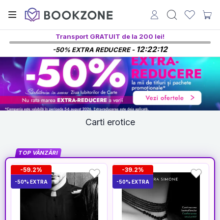
Transport GRATUIT de la 200 lei!
12:22:11
-50% EXTRA REDUCERE -
Carti erotice
TOP VÂNZĂRI
-59.2%
-39.2%
-50% EXTRA
-50% EXTRA