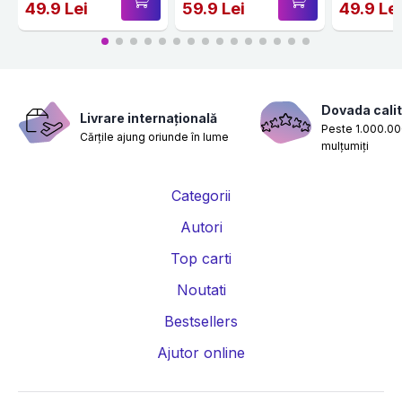
49.9 Lei
59.9 Lei
49.9 Le
Dovada calit
Livrare internațională
Peste 1.000.000
Cărțile ajung oriunde în lume
mulțumiți
Categorii
Autori
Top carti
Noutati
Bestsellers
Ajutor online