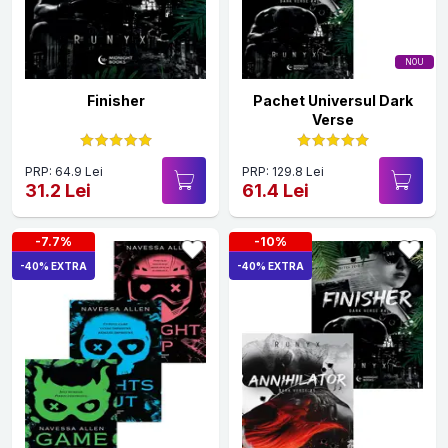
NOU
Finisher
Pachet Universul Dark
Verse
PRP: 64.9 Lei
PRP: 129.8 Lei
31.2 Lei
61.4 Lei
-7.7%
-10%
-40% EXTRA
-40% EXTRA