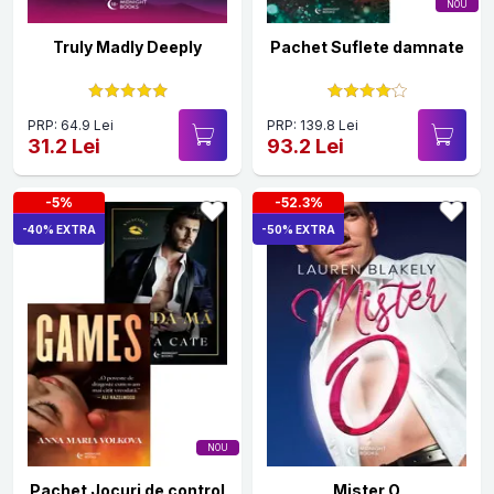
NOU
Truly Madly Deeply
Pachet Suflete damnate
PRP: 64.9 Lei
PRP: 139.8 Lei
31.2 Lei
93.2 Lei
-5%
-52.3%
-40% EXTRA
-50% EXTRA
NOU
Pachet Jocuri de control
Mister O