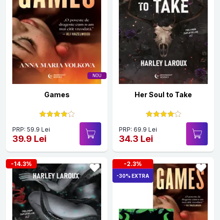
NOU
Games
Her Soul to Take
PRP: 59.9 Lei
PRP: 69.9 Lei
39.9 Lei
34.3 Lei
-14.3%
-2.3%
-30% EXTRA