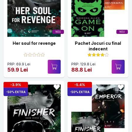
NOU
NOU
Her soul for revenge
Pachet Jocuri cu final
indecent
PRP: 69.9 Lei
PRP: 129.8 Lei
59.9 Lei
88.8 Lei
-3.9%
-5.4%
-50% EXTRA
-50% EXTRA