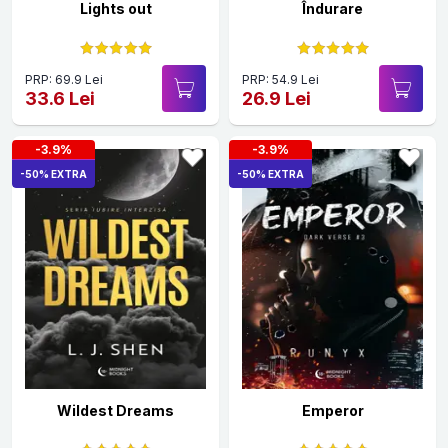
Lights out
Îndurare
PRP: 69.9 Lei
PRP: 54.9 Lei
33.6 Lei
26.9 Lei
-3.9%
-3.9%
-50% EXTRA
-50% EXTRA
Wildest Dreams
Emperor