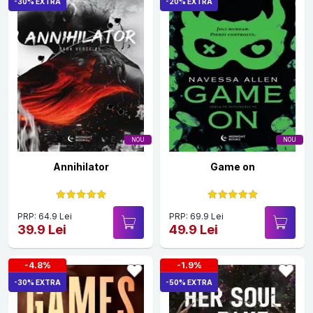
-30% EXTRA
-20% EXTRA
NOU
NOU
Annihilator
Game on
PRP: 64.9 Lei
PRP: 69.9 Lei
39.9 Lei
49.9 Lei
-4.8%
-1.9%
-30% EXTRA
-50% EXTRA