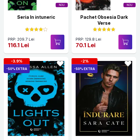
NOU
NOU
Seria In intuneric
Pachet Obsesia Dark
Verse
PRP: 209.7 Lei
PRP: 129.8 Lei
116.1 Lei
70.1 Lei
-3.9%
-2%
-50% EXTRA
-50% EXTRA