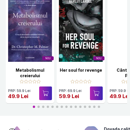
NOU
NOU
Metabolismul
Her soul for revenge
Cânte
creierului
Po
PRP: 59.9 Lei
PRP: 69.9 Lei
PRP: 59.9 L
49.9 Lei
59.9 Lei
49.9 Le
Dovada calit