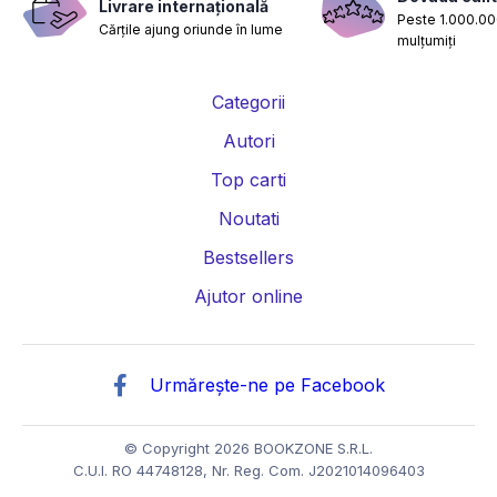
Livrare internațională
Peste 1.000.000
Cărțile ajung oriunde în lume
mulțumiți
Categorii
Autori
Top carti
Noutati
Bestsellers
Ajutor online
Urmărește-ne pe Facebook
© Copyright 2026 BOOKZONE S.R.L.
C.U.I. RO 44748128, Nr. Reg. Com. J2021014096403