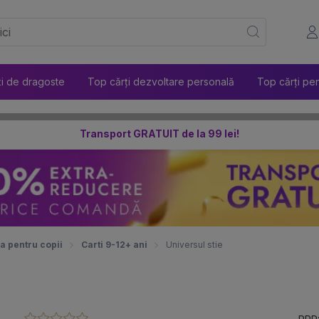
ți de dragoste
Top cărți dezvoltare personală
Top cărți pen
Transport GRATUIT de la 99 lei!
a pentru copii
Carti 9-12+ ani
Universul stie