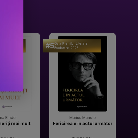
#5
#6
 Literare
Gala Premilor Literare
Gala 
25
Bookzone 2025
Book
rina Binder
Marius Manole
meriți mai mult
Fericirea e în actul următor