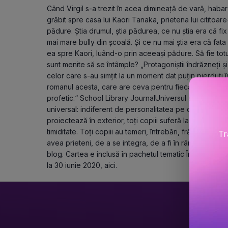
Când Virgil s-a trezit în acea dimineață de vară, habar
grăbit spre casa lui Kaori Tanaka, prietena lui cititoare-
pădure. Știa drumul, știa pădurea, ce nu știa era că fix
mai mare bully din școală. Și ce nu mai știa era că fata 
ea spre Kaori, luând-o prin aceeași pădure. Să fie totu
sunt menite să se întâmple? „Protagoniștii îndrăzneți și 
celor care s-au simțit la un moment dat puțin pierduți în u
romanul acesta, care are ceva pentru fiecare: umor, acc
profetic.“ School Library JournalUniversul știe este ca
universal: indiferent de personalitatea pe care o au ș
proiectează în exterior, toți copiii suferă la un momen
timiditate. Toți copiii au temeri, întrebări, frământări, 
Tr
avea prieteni, de a se integra, de a fi în rândul lumii. 
blog. Cartea e inclusă în pachetul tematic Întrebări și
la 30 iunie 2020, aici.