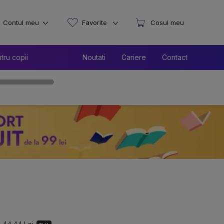
Contul meu
Favorite
Cosul meu
tru copii
Noutati
Cariere
Contact