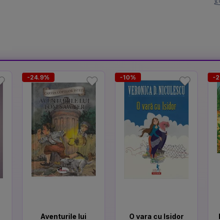
-24.9%
-10%
-
Aventurile lui
O vara cu Isidor