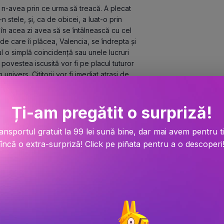
 n-avea prin ce urma să treacă. A plecat 
n stele, și, ca de obicei, a luat-o prin 
 în acea zi avea să se întâlnească cu cel 
de care îi plăcea, Valencia, se îndrepta și 
l o simplă coincidență sau unele lucruri 
povestea iscusită vor fi pe placul tuturor 
nivers. Cititorii vor fi imediat atrași de 
eptare de sine, familie și un sfârșit 
rtea perfectă pentru a ilustra un adevăr 
Ți-am pregătit o surpriză!
i de imaginea de sine pe care o 
t dat de un anumit grad de anxietate și 
căutări. Toți simt nevoia de a se adapta, de a 
ansportul gratuit la 99 lei sună bine, dar mai avem pentru t
(Laura Frunză). Citește recenzia pe 
încă o extra-surpriză! Click pe piñata pentru a o descoperi
 căutări #1, disponibil cu 35% reducere până 