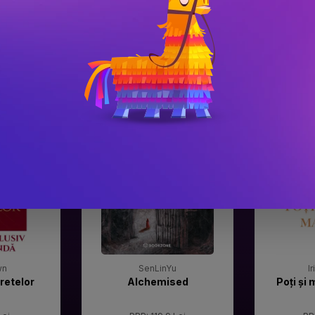
#3
#4
Gala Premilor Literare
Gala Premilor
Bookzone 2025
Bookzone 20
wn
SenLinYu
I
retelor
Alchemised
Poți și 