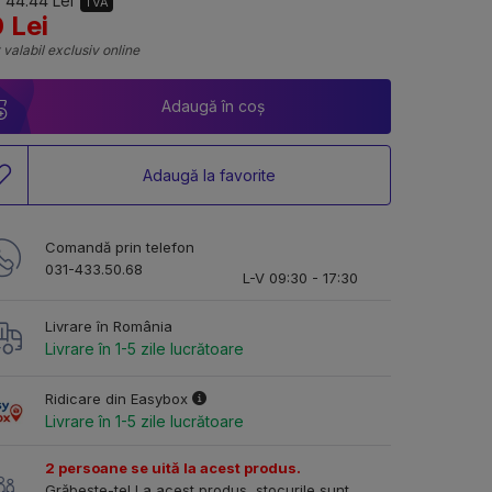
 44.44 Lei
TVA
 Lei
 valabil exclusiv online
Adaugă în coș
Adaugă la favorite
Comandă prin telefon
031-433.50.68
L-V 09:30 - 17:30
Livrare în România
Livrare în 1-5 zile lucrătoare
Ridicare din Easybox
Livrare în 1-5 zile lucrătoare
2 persoane se uită la acest produs.
Grăbește-te! La acest produs, stocurile sunt