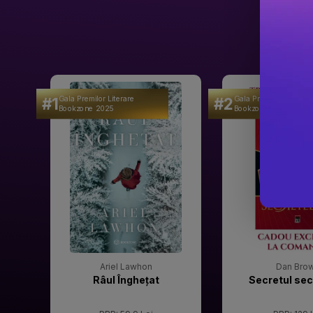
#1
#2
Gala Premilor Literare
Gala Premilor Literare
Bookzone 2025
Bookzone 2025
Ariel Lawhon
Dan Bro
Râul Înghețat
Secretul sec