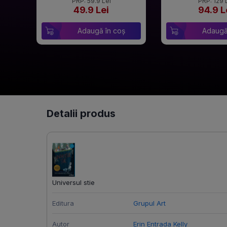
PRP: 59.9 Lei
PRP: 129 
49.9 Lei
94.9 L
Adaugă în coș
Adaugă
Detalii produs
Universul stie
Editura
Grupul Art
Autor
Erin Entrada Kelly