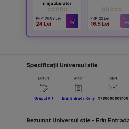
ninja zburător
PRP: 36.89 Lei
PRP: 22 Lei
24 Lei
16.5 Lei
Specificații Universul stie
Editura
Autor
ISBN
Grupul Art
Erin Entrada Kelly
9786060861706
Rezumat Universul stie -
Erin Entrada