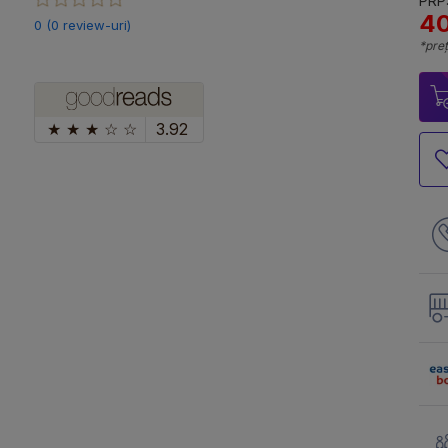
PRP:
40
0 (0 review-uri)
*preț
★
★
★
☆
☆
3.92