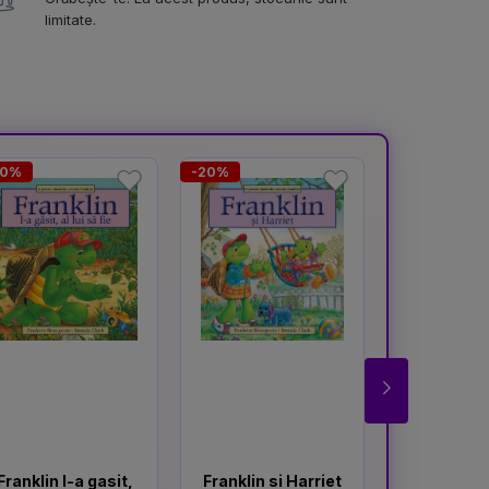
limitate.
20%
-20%
-20%
Franklin l-a gasit,
Franklin si Harriet
Franklin 