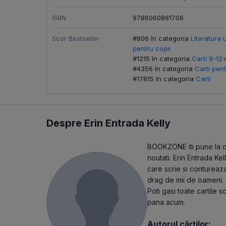
ISBN
9786060861706
Scor Bestseller
#806 în categoria
Literatura 
pentru copii
#1215 în categoria
Carti 9-12
#4356 în categoria
Carti pent
#17815 în categoria
Carti
Despre Erin Entrada Kelly
BOOKZONE iti pune la dis
noutati. Erin Entrada Ke
care scrie si contureaza
drag de mii de oameni.
Poti gasi toate cartile 
pana acum.
Autorul cărților: