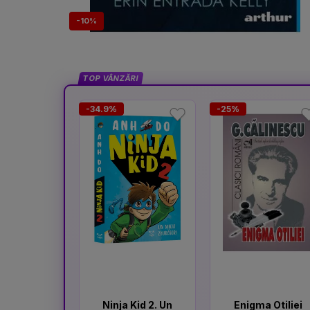
-10%
TOP VÂNZĂRI
-34.9%
-25%
Ninja Kid 2. Un
Enigma Otiliei