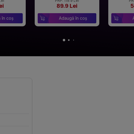
Lei
PRP: 119.9 Lei
PR
ei
89.9 Lei
5
 în coș
Adaugă în coș