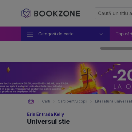
Categorii de carte
Top căr
Carti
Carti pentru copii
Literatura universal
Erin Entrada Kelly
Universul stie