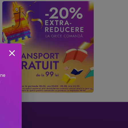
ine
!