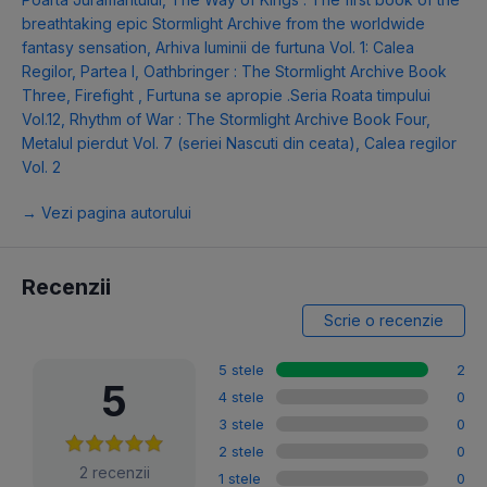
breathtaking epic Stormlight Archive from the worldwide
fantasy sensation
,
Arhiva luminii de furtuna Vol. 1: Calea
Regilor, Partea I
,
Oathbringer : The Stormlight Archive Book
Three
,
Firefight
,
Furtuna se apropie .Seria Roata timpului
Vol.12
,
Rhythm of War : The Stormlight Archive Book Four
,
Metalul pierdut Vol. 7 (seriei Nascuti din ceata)
,
Calea regilor
Vol. 2
→ Vezi pagina autorului
Recenzii
Scrie o recenzie
5 stele
2
5
4 stele
0
3 stele
0
2 stele
0
2 recenzii
1 stele
0