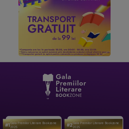
Gala Premilor Literare Bookzone
Gala Premilor Literare Bookzone
#1
#2
2025
2025