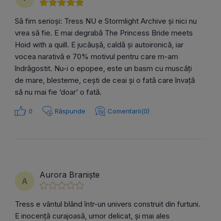
Să fim serioși: Tress NU e Stormlight Archive și nici nu
vrea să fie. E mai degrabă The Princess Bride meets
Hoid with a quill. E jucăușă, caldă și autoironică, iar
vocea narativă e 70% motivul pentru care m-am
îndrăgostit. Nu-i o epopee, este un basm cu muscăți
de mare, blesteme, cești de ceai și o fată care învață
să nu mai fie ‘doar’ o fată.
0
Răspunde
Comentarii(0)
Aurora Braniște
A
Tress e vântul blând într-un univers construit din furtuni.
E inocență curajoasă, umor delicat, și mai ales