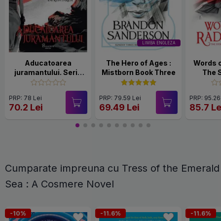
LIMBA ENGLEZA
Aducatoarea
The Hero of Ages :
Words o
juramantului. Seria
Mistborn Book Three
The 
Arhiva luminii de
Archiv
furtuna Cartea 3
PRP: 78 Lei
PRP: 79.59 Lei
PRP: 95.26
Vol.2: Infruntarea
70.2 Lei
69.49 Lei
85.7 Le
Cumparate impreuna cu Tress of the Emerald
Sea : A Cosmere Novel
-10%
-11.6%
-11.6%