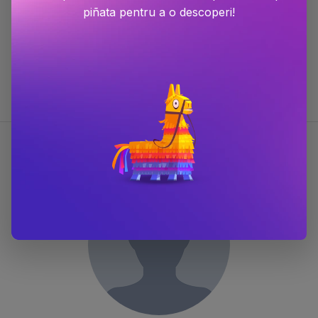
ISBN
9781399613392
piñata pentru a o descoperi!
Scor Bestseller
#720 în categoria
Carti fictiune in limba engleza
#949 în categoria
Carti in limba engleza
#25137 în categoria
Carti
Despre Brandon Sanderson