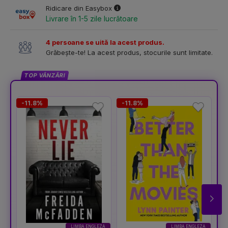
Ridicare din Easybox
Livrare în 1-5 zile lucrătoare
4 persoane se uită la acest produs.
Grăbește-te! La acest produs, stocurile sunt limitate.
TOP VÂNZĂRI
-11.8%
-11.8%
-
LIMBA ENGLEZA
LIMBA ENGLEZA