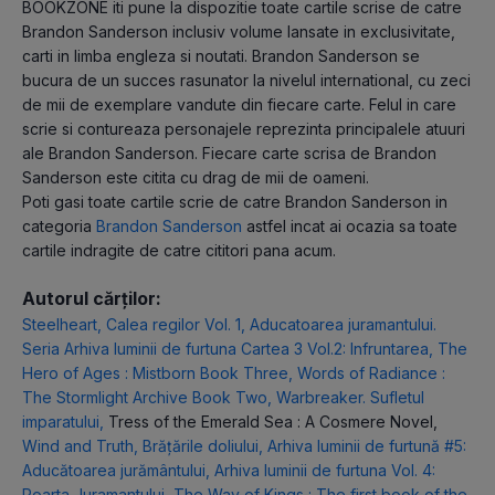
BOOKZONE iti pune la dispozitie toate cartile scrise de catre
Brandon Sanderson inclusiv volume lansate in exclusivitate,
carti in limba engleza si noutati. Brandon Sanderson se
bucura de un succes rasunator la nivelul international, cu zeci
de mii de exemplare vandute din fiecare carte. Felul in care
scrie si contureaza personajele reprezinta principalele atuuri
ale Brandon Sanderson. Fiecare carte scrisa de Brandon
Sanderson este citita cu drag de mii de oameni.
Poti gasi toate cartile scrie de catre Brandon Sanderson in
categoria
Brandon Sanderson
astfel incat ai ocazia sa toate
cartile indragite de catre cititori pana acum.
Autorul cărților:
Steelheart
,
Calea regilor Vol. 1
,
Aducatoarea juramantului.
Seria Arhiva luminii de furtuna Cartea 3 Vol.2: Infruntarea
,
The
Hero of Ages : Mistborn Book Three
,
Words of Radiance :
The Stormlight Archive Book Two
,
Warbreaker. Sufletul
imparatului
,
Tress of the Emerald Sea : A Cosmere Novel
,
Wind and Truth
,
Brățările doliului
,
Arhiva luminii de furtună #5:
Aducătoarea jurământului
,
Arhiva luminii de furtuna Vol. 4:
Poarta Juramantului
,
The Way of Kings : The first book of the