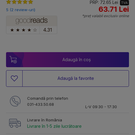
PRP: 72.65 Lei
TVA
63.71 Lei
5 (2 review-uri)
*preț valabil exclusiv online
★
★
★
★
☆
4.31
Adaugă în coș
Adaugă la favorite
Comandă prin telefon
031-433.50.68
L-V 09:30 - 17:30
Livrare în România
Livrare în 1-5 zile lucrătoare