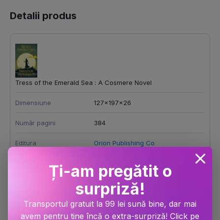
Detalii produs
Tress of the Emerald Sea : A Cosmere Novel
Dimensiune
127x197x26
Număr pagini
384
Editura
Orion Publishing Co
Autor
Brandon Sanderson
Ți-am pregătit o
surpriză!
Anul publicării
2024
Transportul gratuit la 99 lei sună bine, dar mai
Limba
Limba engleza
avem pentru tine încă o extra-surpriză! Click pe