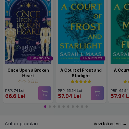
LIMBA ENGLEZA
LIMBA ENGLEZA
Once Upon a Broken
A Court of Frost and
A Court
Heart
Starlight
PRP: 74 Lei
PRP: 65.54 Lei
PRP: 65.54
66.6 Lei
57.94 Lei
57.94 L
Autori populari
Vezi toti autorii →