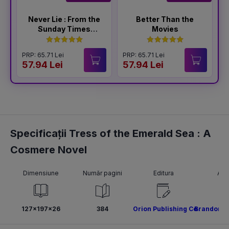
Never Lie : From the
Better Than the
Sunday Times
Movies
Bestselling Author
of The Housemaid
PRP: 65.71 Lei
PRP: 65.71 Lei
P
57.94 Lei
57.94 Lei
5
Specificații Tress of the Emerald Sea : A
Cosmere Novel
Dimensiune
Număr pagini
Editura
Aut
127x197x26
384
Orion Publishing Co
Brandon S