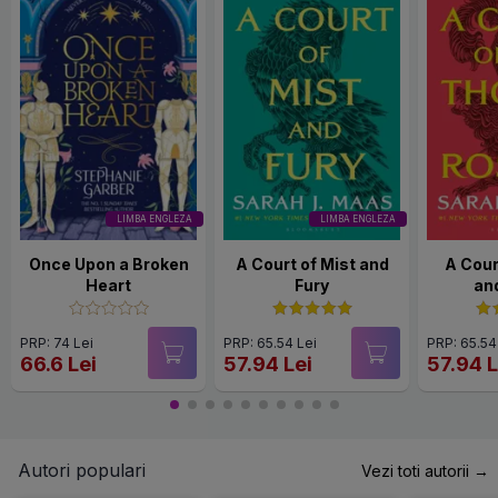
LIMBA ENGLEZA
LIMBA ENGLEZA
Once Upon a Broken
A Court of Mist and
A Cour
Heart
Fury
an
PRP: 74 Lei
PRP: 65.54 Lei
PRP: 65.54
66.6 Lei
57.94 Lei
57.94 L
Autori populari
Vezi toti autorii →