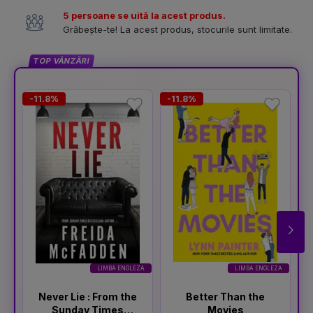
5 persoane se uită la acest produs.
Grăbește-te! La acest produs, stocurile sunt limitate.
TOP VÂNZĂRI
-11.8%
-11.8%
-
LIMBA ENGLEZA
LIMBA ENGLEZA
Never Lie : From the
Better Than the
Sunday Times
Movies