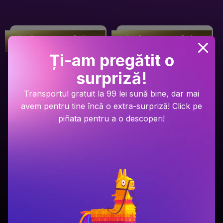
Gala Premilor Literare Bookzone
Gala Premilor Literare Bookzone
#1
#2
2025
2025
Ți-am pregătit o
surpriză!
Transportul gratuit la 99 lei sună bine, dar mai
avem pentru tine încă o extra-surpriză! Click pe
piñata pentru a o descoperi!
Ariel Lawhon
Dan Brown
Râul Înghețat
Secretul secretelor
PRP: 59.9 Lei
PRP: 129 Lei
49.9 Lei
94.9 Lei
Adaugă în coș
Adaugă în coș