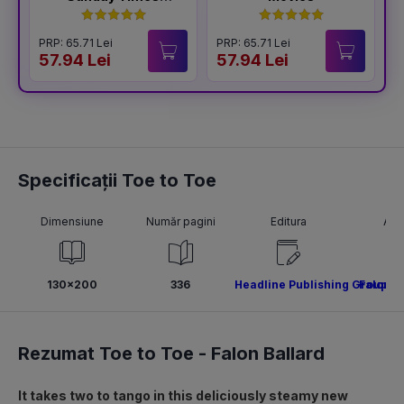
Bestselling Author
of The Housemaid
PRP: 65.71 Lei
PRP: 65.71 Lei
P
57.94 Lei
57.94 Lei
5
Specificații Toe to Toe
Dimensiune
Număr pagini
Editura
Aut
130x200
336
Headline Publishing Group
Falon B
Rezumat Toe to Toe -
Falon Ballard
It takes two to tango in this deliciously steamy new 