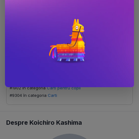
Editura
Katartis
Autor
Koichiro Kashima
Maria Jose
,
Ferrada
Anul publicării
2022
ISBN
9786069677483
Scor Bestseller
#290 în categoria
Literatura universala pentru copii
#747 în categoria
Carti 3-5 ani
#793 în categoria
Carti 6-8 ani
#1902 în categoria
Carti pentru copii
#9304 în categoria
Carti
Despre Koichiro Kashima