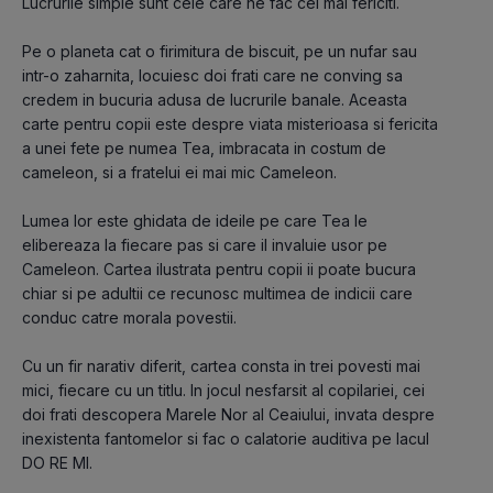
Lucrurile simple sunt cele care ne fac cei mai fericiti.

Pe o planeta cat o firimitura de biscuit, pe un nufar sau 
intr-o zaharnita, locuiesc doi frati care ne conving sa 
credem in bucuria adusa de lucrurile banale. Aceasta 
carte pentru copii este despre viata misterioasa si fericita 
a unei fete pe numea Tea, imbracata in costum de 
cameleon, si a fratelui ei mai mic Cameleon.

Lumea lor este ghidata de ideile pe care Tea le 
elibereaza la fiecare pas si care il invaluie usor pe 
Cameleon. Cartea ilustrata pentru copii ii poate bucura 
chiar si pe adultii ce recunosc multimea de indicii care 
conduc catre morala povestii.

Cu un fir narativ diferit, cartea consta in trei povesti mai 
mici, fiecare cu un titlu. In jocul nesfarsit al copilariei, cei 
doi frati descopera Marele Nor al Ceaiului, invata despre 
inexistenta fantomelor si fac o calatorie auditiva pe lacul 
DO RE MI.