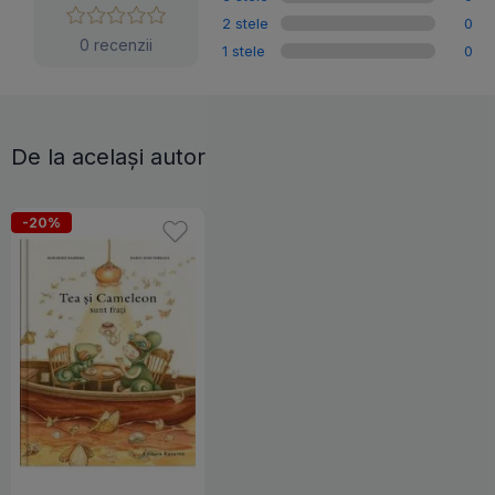
2 stele
0
0 recenzii
1 stele
0
De la același autor
-20%