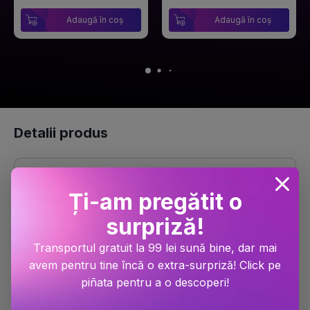
Adaugă în coș
Adaugă în coș
Detalii produs
Ți-am pregătit o
surpriză!
Tea si Cameleon sunt frati
Transportul gratuit la 99 lei sună bine, dar mai
Dimensiune
225x325
avem pentru tine încă o extra-surpriză! Click pe
piñata pentru a o descoperi!
Număr pagini
44