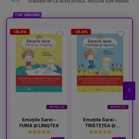
Grăbește-te! La acest produs, stocurile sunt limitate.
TOP VÂNZĂRI
-35.6%
-35.6%
-
BESTSELLER
BESTSELLER
Emoțiile Sarei -
Emoțiile Sarei -
FURIA ȘI LINIȘTEA
TRISTEȚEA ȘI
BUCURIA