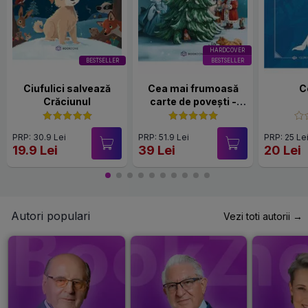
HARDCOVER
BESTSELLER
BESTSELLER
Ciufulici salvează
Cea mai frumoasă
C
Crăciunul
carte de povești -
Editie cartonată
PRP: 30.9 Lei
PRP: 51.9 Lei
PRP: 25 Le
19.9 Lei
39 Lei
20 Lei
Autori populari
Vezi toti autorii →