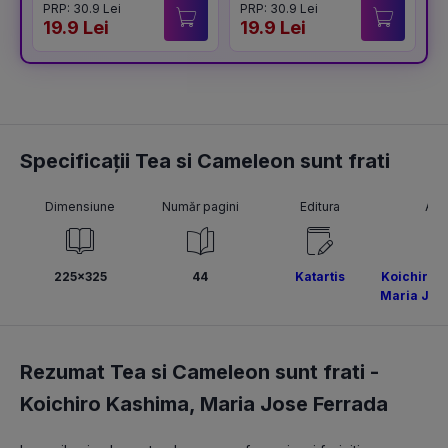
PRP: 30.9 Lei
PRP: 30.9 Lei
P
19.9 Lei
19.9 Lei
1
Specificații Tea si Cameleon sunt frati
Dimensiune
Număr pagini
Editura
Aut
225x325
44
Katartis
Koichiro 
Maria Jos
Rezumat Tea si Cameleon sunt frati -
Koichiro Kashima
,
Maria Jose Ferrada