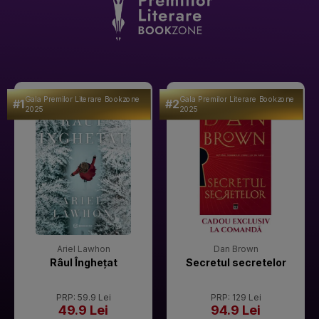
Gala Premilor Literare Bookzone
Gala Premilor Literare Bookzone
#1
#2
2025
2025
Ariel Lawhon
Dan Brown
Râul Înghețat
Secretul secretelor
PRP: 59.9 Lei
PRP: 129 Lei
49.9 Lei
94.9 Lei