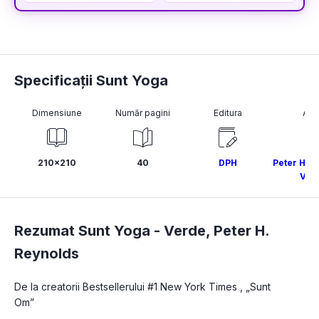
Specificații Sunt Yoga
Dimensiune
Număr pagini
Editura
Aut
210x210
40
DPH
Peter H. R
Ver
Rezumat Sunt Yoga -
Verde
,
Peter H.
Reynolds
De la creatorii Bestsellerului #1 New York Times , „Sunt 