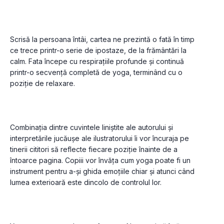
Scrisă la persoana întâi, cartea ne prezintă o fată în timp 
ce trece printr-o serie de ipostaze, de la frământări la 
calm. Fata începe cu respirațiile profunde și continuă 
printr-o secvență completă de yoga, terminând cu o 
Combinația dintre cuvintele liniștite ale autorului și 
interpretările jucăușe ale ilustratorului îi vor încuraja pe 
tinerii cititori să reflecte fiecare poziție înainte de a 
întoarce pagina. Copiii vor învăța cum yoga poate fi un 
instrument pentru a-și ghida emoțiile chiar și atunci când 