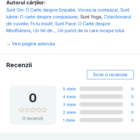
Autorul cărților:
Sunt Om: O Carte despre Empatie
,
Vocea ta conteaza!
,
Sunt
Iubire: O carte despre compasiune
,
Sunt Yoga
,
Colectionarul
de cuvinte
,
Fii tu insuti!
,
Sunt Pace: O Carte despre
Mindfulness
,
Un fel de...
,
Un punct de la care incepe totul
→ Vezi pagina autorului
Recenzii
Scrie o recenzie
5 stele
0
0
4 stele
0
3 stele
0
2 stele
0
0 recenzii
1 stele
0