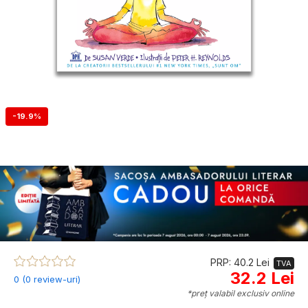
-19.9%
PRP: 40.2 Lei
TVA
32.2 Lei
0 (0 review-uri)
*preț valabil exclusiv online