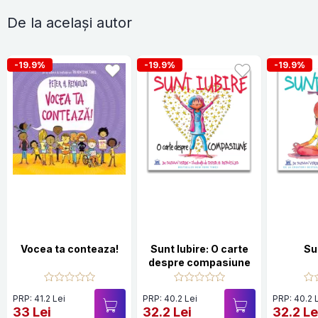
De la același autor
-19.9%
-19.9%
-19.9%
Vocea ta conteaza!
Sunt Iubire: O carte
Su
despre compasiune
PRP: 41.2 Lei
PRP: 40.2 Lei
PRP: 40.2 
33 Lei
32.2 Lei
32.2 Le