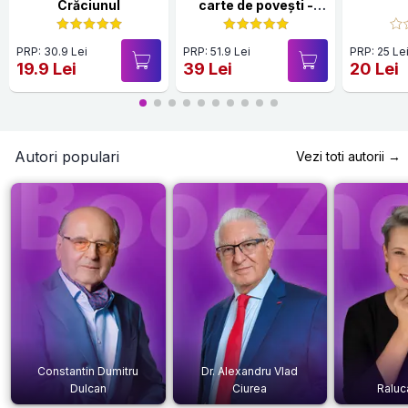
Crăciunul
carte de povești -
Editie cartonată
PRP: 30.9 Lei
PRP: 51.9 Lei
PRP: 25 Le
19.9 Lei
39 Lei
20 Lei
Autori populari
Vezi toti autorii →
Constantin Dumitru
Dr. Alexandru Vlad
Dulcan
Ciurea
Raluc