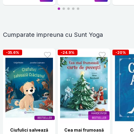
Cumparate impreuna cu Sunt Yoga
-35.6%
-24.9%
-20%
HARDCOVER
BESTSELLER
BESTSELLER
Ciufulici salvează
Cea mai frumoasă
C