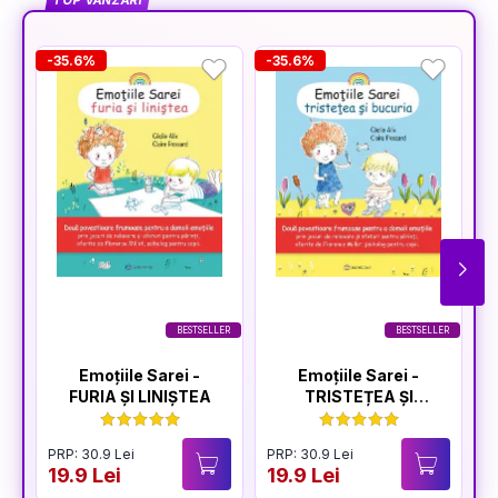
TOP VÂNZĂRI
-35.6%
-35.6%
-
BESTSELLER
BESTSELLER
Emoțiile Sarei -
Emoțiile Sarei -
FURIA ȘI LINIȘTEA
TRISTEȚEA ȘI
BUCURIA
PRP: 30.9 Lei
PRP: 30.9 Lei
P
19.9 Lei
19.9 Lei
1