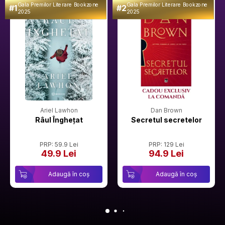
Gala Premilor Literare Bookzone
Gala Premilor Literare Bookzone
#1
#2
2025
2025
Ariel Lawhon
Dan Brown
Râul Înghețat
Secretul secretelor
PRP: 59.9 Lei
PRP: 129 Lei
49.9 Lei
94.9 Lei
Adaugă în coș
Adaugă în coș