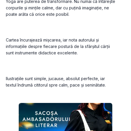
Yoga are puterea de transformare. Nu numai că întărește 
corpurile și mințile calme, dar cu puțină imaginație, ne 
Cartea încurajează mișcarea, iar nota autorului și 
informațiile despre fiecare postură de la sfârșitul cărții 
Ilustrațiile sunt simple, jucause, absolut perfecte, iar 
textul îndrumă cititorul spre calm, pace și seninătate.