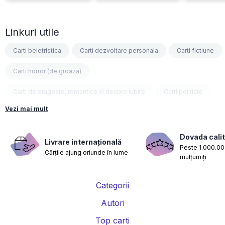
Linkuri utile
Carti beletristica
Carti dezvoltare personala
Carti fictiune
Carti horror (de groaza)
Carti de dragoste, romantice si despre iubire
Carti politiste
Vezi mai mult
Carti fantasy
Carti psihologice
Carti nutritie, sanatate si de slabit
Carti diete
Dovada calit
Livrare internațională
Peste 1.000.000
Cărțile ajung oriunde în lume
Carti despre sarcina si nastere
Carti educatie financiara
mulțumiți
Carti management si leadership
Carti marketing si vanzari
Categorii
Carti de istorie
Carti pentru copii
Carti Parintele Necula
Autori
Carti Dr. Alexandru Ciurea
Carti Parintele Vasile Ioana
Top carti