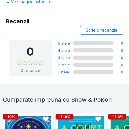
→ Vezi pagina autorului
Recenzii
Scrie o recenzie
5 stele
0
0
4 stele
0
3 stele
0
2 stele
0
0 recenzii
1 stele
0
Cumparate impreuna cu Snow & Poison
-10%
-11.6%
-11.6%