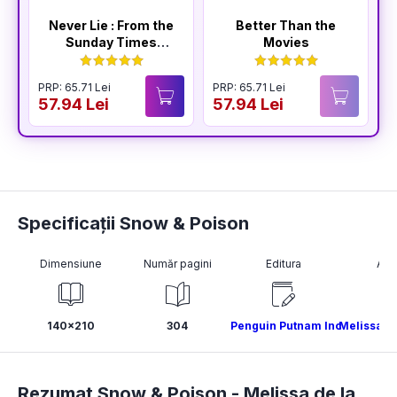
Never Lie : From the
Better Than the
Sunday Times
Movies
Bestselling Author
of The Housemaid
PRP: 65.71 Lei
PRP: 65.71 Lei
P
57.94 Lei
57.94 Lei
5
Specificații Snow & Poison
Dimensiune
Număr pagini
Editura
Aut
140x210
304
Penguin Putnam Inc
Melissa de
Rezumat Snow & Poison -
Melissa de la