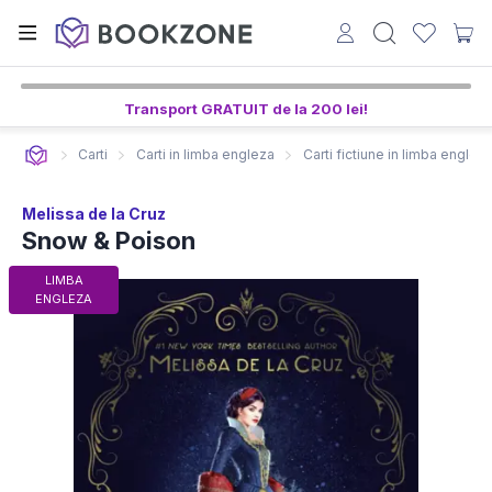
Transport GRATUIT de la 200 lei!
Carti
Carti in limba engleza
Carti fictiune in limba englez
Melissa de la Cruz
Snow & Poison
LIMBA
ENGLEZA