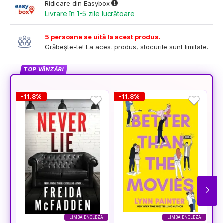
Ridicare din Easybox
Livrare în 1-5 zile lucrătoare
5 persoane se uită la acest produs.
Grăbește-te! La acest produs, stocurile sunt limitate.
TOP VÂNZĂRI
-11.8%
-11.8%
-
LIMBA ENGLEZA
LIMBA ENGLEZA