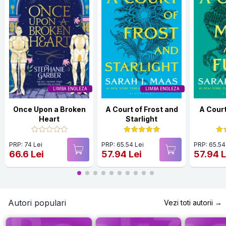
LIMBA ENGLEZA
LIMBA ENGLEZA
Once Upon a Broken
A Court of Frost and
A Court
Heart
Starlight
PRP: 74 Lei
PRP: 65.54 Lei
PRP: 65.54
66.6 Lei
57.94 Lei
57.94 L
Autori populari
Vezi toti autorii →