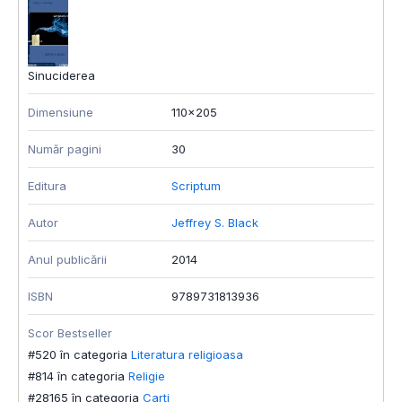
Sinuciderea
Dimensiune
110x205
Număr pagini
30
Editura
Scriptum
Autor
Jeffrey S. Black
Anul publicării
2014
ISBN
9789731813936
Scor Bestseller
#520 în categoria
Literatura religioasa
#814 în categoria
Religie
#28165 în categoria
Carti