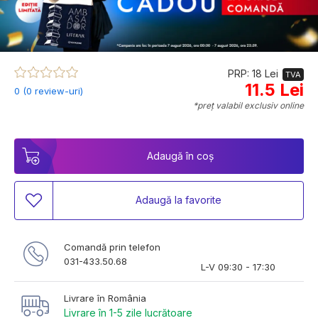
PRP: 18 Lei
TVA
11.5 Lei
0 (0 review-uri)
*preț valabil exclusiv online
Adaugă în coș
Adaugă la favorite
Comandă prin telefon
031-433.50.68
L-V 09:30 - 17:30
Livrare în România
Livrare în 1-5 zile lucrătoare