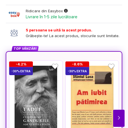
Ridicare din Easybox
Livrare în 1-5 zile lucrătoare
5 persoane se uită la acest produs.
Grăbește-te! La acest produs, stocurile sunt limitate.
TOP VÂNZĂRI
-4.2%
-8.6%
-30% EXTRA
-30% EXTRA
-3