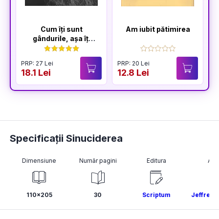
Cum îți sunt
Am iubit pătimirea
gândurile, așa îți
este și viața
PRP: 27 Lei
PRP: 20 Lei
P
18.1 Lei
12.8 Lei
1
Specificații Sinuciderea
Dimensiune
Număr pagini
Editura
Aut
110x205
30
Scriptum
Jeffrey S