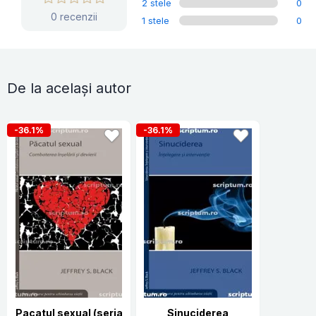
2 stele
0
0 recenzii
1 stele
0
De la același autor
-36.1%
-36.1%
Pacatul sexual (seria
Sinuciderea