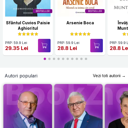
BESTSELLER
BESTSELLER
Sfântul Cuvios Paisie
Arsenie Boca
Învăț
Aghioritul
Munt
PRP: 59.9 Lei
PRP: 59.9 Lei
PRP: 59.9 
29.35 Lei
28.8 Lei
28.8 Le
Autori populari
Vezi toti autorii →