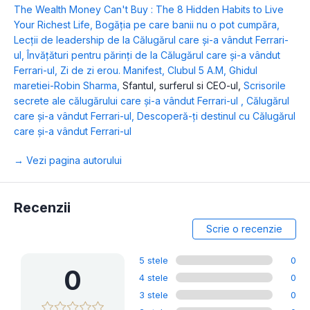
The Wealth Money Can't Buy : The 8 Hidden Habits to Live
Your Richest Life
,
Bogăția pe care banii nu o pot cumpăra
,
Lecţii de leadership de la Călugărul care și-a vândut Ferrari-
ul
,
Învățături pentru părinți de la Călugărul care și-a vândut
Ferrari-ul
,
Zi de zi erou. Manifest
,
Clubul 5 A.M
,
Ghidul
maretiei-Robin Sharma
,
Sfantul, surferul si CEO-ul
,
Scrisorile
secrete ale călugărului care și-a vândut Ferrari-ul
,
Călugărul
care și-a vândut Ferrari-ul
,
Descoperă-ți destinul cu Călugărul
care și-a vândut Ferrari-ul
→ Vezi pagina autorului
Recenzii
Scrie o recenzie
5 stele
0
0
4 stele
0
3 stele
0