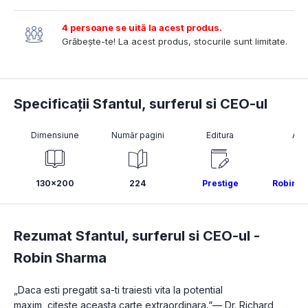
4 persoane se uită la acest produs.
Grăbește-te! La acest produs, stocurile sunt limitate.
Specificații Sfantul, surferul si CEO-ul
Dimensiune
Număr pagini
Editura
Aut
130x200
224
Prestige
Robin S
Rezumat Sfantul, surferul si CEO-ul -
Robin Sharma
„Daca esti pregatit sa-ti traiesti vita la potential 
maxim, citeste aceasta carte extraordinara.“— Dr. Richard 