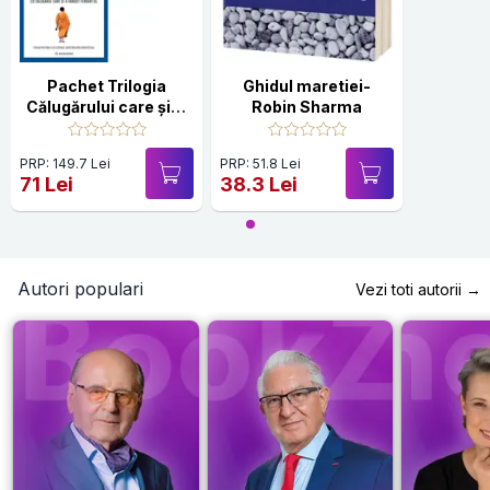
Pachet Trilogia
Ghidul maretiei-
Călugărului care și-a
Robin Sharma
vândut Ferrari-ul
PRP: 149.7 Lei
PRP: 51.8 Lei
71 Lei
38.3 Lei
Autori populari
Vezi toti autorii →