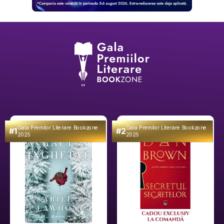
Gala Premilor Literare Bookzone
Gala Premilor Literare Bookzone
#1
#2
2025
2025