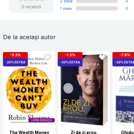
2 stele
0
0 recenzii
1 stele
0
De la același autor
-9.3%
-1.5%
-7.6%
-20% EXTRA
-30% EXTRA
-20% EXTR
LIMBA ENGLEZA
The Wealth Money
Zi de zi erou.
Ghidu