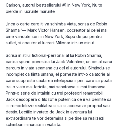
Carlson, autorul bestsellerului #1 in New York, Nu te 
pierde in lucrurile marunte
„Inca o carte care iti va schimba viata, scrisa de Robin 
Sharma.“— Mark Victor Hansen, cocreator al celei mai 
bine vandute serii in New York, Supa de pui pentru 
suflet, si coautor al lucrarii Milionar intr-un minut
Scrisa in stilul fictional-personal al lui Robin Sharma, 
cartea spune povestea lui Jack Valentine, un om al carui 
parcurs in viata seamana cu cel al autorului. Simtindu-se 
incomplet ca fiinta umana, el porneste intr-o calatorie al 
carei scop este cautarea intelepciunii prin care sa poata 
trai o viata mai fericita, mai sanatoasa si mai frumoasa. 
Printr-o serie de intalniri cu trei profesori remarcabili, 
Jack descopera o filozofie puternica ce ii va permite sa 
isi remodeleze realitatea si sa-si acceseze propriul sau 
destin. Lectiile invatate de Jack in aventura lui 
extraordinara te vor determina si pe tine sa realizezi 
schimbari mi­nunate in viata ta. 