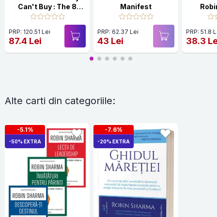
Can't Buy : The 8
Manifest
Robi
Hidden Habits to Live
Your Richest Life
PRP: 120.51 Lei
PRP: 62.37 Lei
PRP: 51.8 L
87.4 Lei
43 Lei
38.3 Le
Alte carti din categoriile:
-5.1%
-7.6%
-50% EXTRA
-20% EXTRA