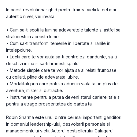
In acest revolutionar ghid pentru trairea vietii la cel mai 
autentic nivel, vei invata: 
• Cum sa-ti scoti la lumina adevaratele talente si astfel sa 
stralucesti in aceasta lume. 
• Cum sa-ti transformi temerile in libertate si ranile in 
intelepciune. 
• Lectii care te vor ajuta sa-ti controlezi gandurile, sa-ti 
deschizi inima si sa-ti hranesti spiritul. 
• Metode simple care te vor ajuta sa ai relatii frumoase 
cu ceilalti, pline de adevarata iubire. 
• Modalitati prin care poti sa aduci in viata ta un plus de 
aventura, mister si distractie. 
• lnstrumente pentru a putea deveni starul carierei tale si 
pentru a atrage prosperitatea de partea ta.
Robin Sharma este unul dintre cei mai importanti ganditori 
in domeniul lea­dership-ului, dezvoltarii personale si 
managementului vietii. Autorul bestsellerului Calugarul 