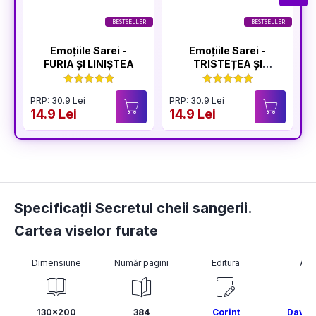
BESTSELLER
BESTSELLER
Emoțiile Sarei -
Emoțiile Sarei -
FURIA ȘI LINIȘTEA
TRISTEȚEA ȘI
BUCURIA
PRP: 30.9 Lei
PRP: 30.9 Lei
P
14.9 Lei
14.9 Lei
1
Specificații Secretul cheii sangerii.
Cartea viselor furate
Dimensiune
Număr pagini
Editura
Aut
130x200
384
Corint
David 