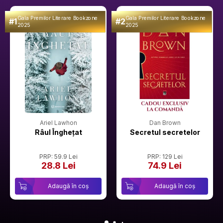
Gala Premilor Literare Bookzone
Gala Premilor Literare Bookzone
#1
#2
2025
2025
Ariel Lawhon
Dan Brown
Râul Înghețat
Secretul secretelor
PRP: 59.9 Lei
PRP: 129 Lei
28.8 Lei
74.9 Lei
Adaugă în coș
Adaugă în coș