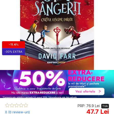
-11.4%
-30% EXTRA
PRP: 76.9 Lei
TVA
47.7 Lei
0 (0 review-uri)