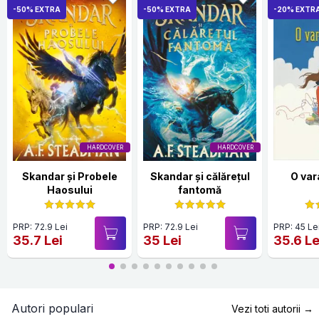
-50% EXTRA
-50% EXTRA
-20% EXTR
HARDCOVER
HARDCOVER
Skandar și Probele
Skandar și călărețul
O var
Haosului
fantomă
PRP: 72.9 Lei
PRP: 72.9 Lei
PRP: 45 Le
35.7 Lei
35 Lei
35.6 Le
Autori populari
Vezi toti autorii →