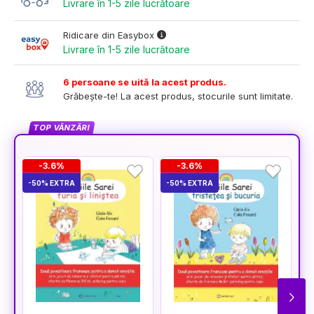
Livrare în 1-5 zile lucrătoare
Ridicare din Easybox
Livrare în 1-5 zile lucrătoare
6 persoane se uită la acest produs.
Grăbește-te! La acest produs, stocurile sunt limitate.
TOP VÂNZĂRI
-3.6%
-3.6%
-50% EXTRA
-50% EXTRA
-5