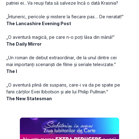
patriei ei…Va reuși fata să salveze încă o dată Krasnia?
„Întuneric, pericole și mistere la fiecare pas… De neratat!”
The Lancashire Evening Post
„O aventură magică, pe care n-o poți lăsa din mână!”
The Daily Mirror
„Un roman de debut extraordinar, de la unul dintre cei 
mai importanți scenariști de filme și seriale televizate.”
The I
„O aventură plină de suspans, care-i va da pe spate pe 
fanii cărților Evei Ibbotson și ale lui Philip Pullman.”
The New Statesman