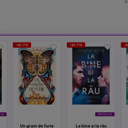
-61.7%
-61.7%
-6
LER
BESTSELLER
Un gram de furie
La bine și la rău