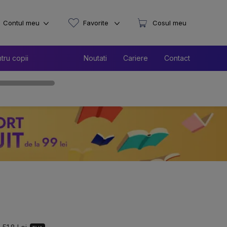
Contul meu
Favorite
Cosul meu
tru copii
Noutati
Cariere
Contact