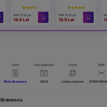
PRP: 51.9 Lei
PRP: 51.9 Lei
PR
19.9 Lei
19.9 Lei
1
Autor
Anul publicării
Limba
ISBN
Mimi Branescu
2024
Limba romana
978973508
 Branescu