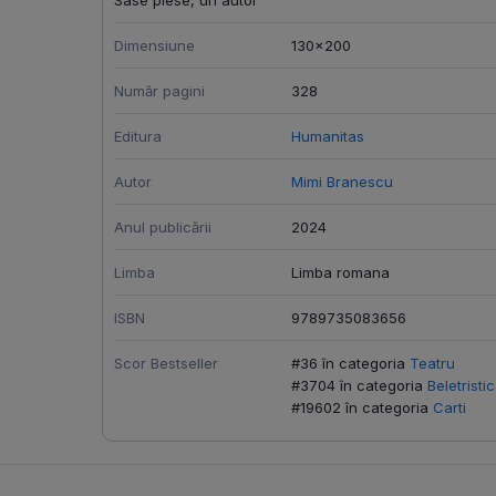
Sase piese, un autor
Dimensiune
130x200
Număr pagini
328
Editura
Humanitas
Autor
Mimi Branescu
Anul publicării
2024
Limba
Limba romana
ISBN
9789735083656
Scor Bestseller
#36 în categoria
Teatru
#3704 în categoria
Beletristi
#19602 în categoria
Carti