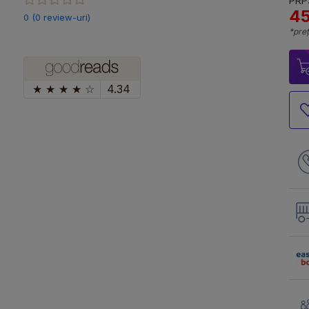
PRP:
45
0 (0 review-uri)
*preț
★
★
★
★
☆
4.34