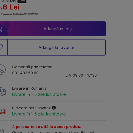
 51.8 Lei
TVA
.6 Lei
 valabil exclusiv online
Adaugă în coș
Adaugă la favorite
Comandă prin telefon
031-433.50.68
L-V 09:30 - 17:30
Livrare în România
Livrare în 1-5 zile lucrătoare
Ridicare din Easybox
Livrare în 1-5 zile lucrătoare
4 persoane se uită la acest produs.
Grăbește-te! La acest produs, stocurile sunt