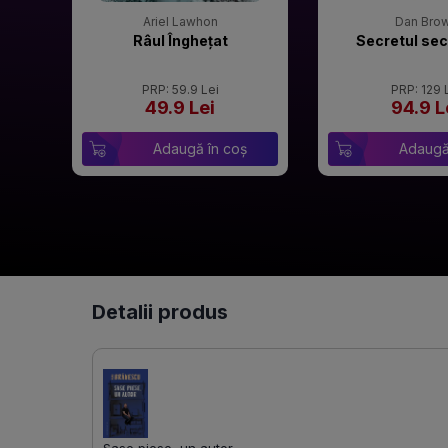
Ariel Lawhon
Dan Bro
Râul Înghețat
Secretul sec
PRP: 59.9 Lei
PRP: 129 
49.9 Lei
94.9 L
Adaugă în coș
Adaugă
Detalii produs