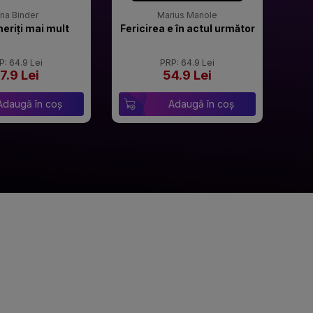
rina Binder
Marius Manole
meriți mai mult
Fericirea e în actul următor
P: 64.9 Lei
PRP: 64.9 Lei
7.9 Lei
54.9 Lei
Adaugă în coș
Adaugă în coș