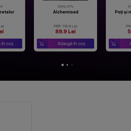
wn
SenLinYu
I
retelor
Alchemised
Poți și 
Lei
PRP: 119.9 Lei
PR
ei
89.9 Lei
5
 în coș
Adaugă în coș