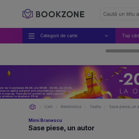
Categorii de carte
Top căr
Carti
Beletristica
Teatru
Sase piese, un a
Mimi Branescu
Sase piese, un autor