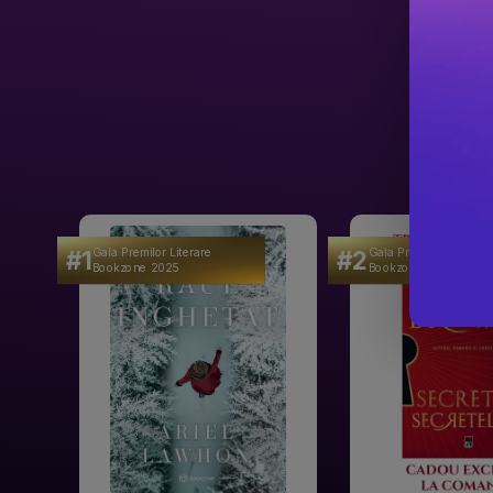
#1
#2
Gala Premilor Literare
Gala Premilor Literare
Bookzone 2025
Bookzone 2025