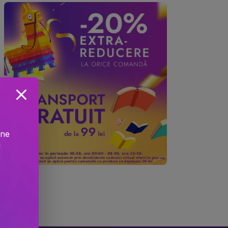
ine
!