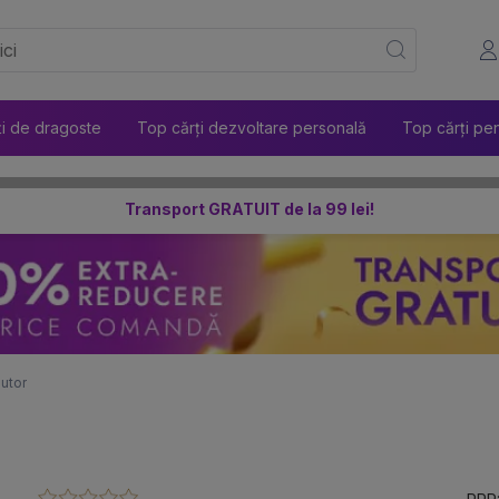
ți de dragoste
Top cărți dezvoltare personală
Top cărți pen
Transport GRATUIT de la 99 lei!
utor