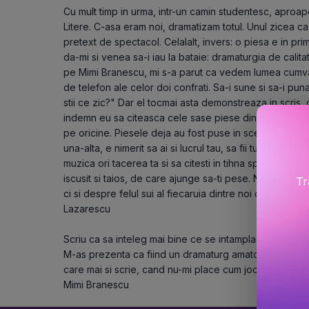
Cu mult timp in urma, intr-un camin studentesc, aproape
Litere. C-asa eram noi, dramatizam totul. Unul zicea ca t
pretext de spectacol. Celalalt, invers: o piesa e in primu
da-mi si venea sa-i iau la bataie: dramaturgia de calitate
pe Mimi Branescu, mi s-a parut ca vedem lumea cumva 
de telefon ale celor doi confrati. Sa-i sune si sa-i pu
stii ce zic?" Dar el tocmai asta demonstreaza in scris,
indemn eu sa citeasca cele sase piese din carte si sa 
pe oricine. Piesele deja au fost puse in scena, unii poa
una-alta, e nimerit sa ai si lucrul tau, sa fii tu regizor s
muzica ori tacerea ta si sa citesti in tihna spectacolul d
iscusit si taios, de care ajunge sa-ti pese. Nu doar de
Tr
ci si despre felul sui al fiecaruia dintre noi de a se insu
Lazarescu

Scriu ca sa inteleg mai bine ce se intampla cu mine si i
M-as prezenta ca fiind un dramaturg amator. Cand nu-m
care mai si scrie, cand nu-mi place cum joc, spun ca su
Mimi Branescu