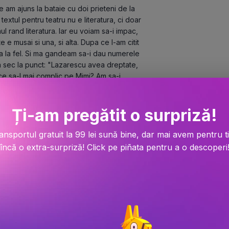
 am ajuns la bataie cu doi prieteni de la 
extul pentru teatru nu e literatura, ci doar 
l rand literatura. Iar eu voiam sa-i impac, 
 e musai si una, si alta. Dupa ce l-am citit 
la fel. Si ma gandeam sa-i dau numerele 
na sec la punct: "Lazarescu avea dreptate, 
 ce sa-l mai complic pe Mimi? Am sa-i 
se dumireasca singuri. Ceea ce as sfatui 
te le-ati si vazut sau urmeaza. Dar, pana 
Ți-am pregătit o surpriză!
i scenograf, ca personaj esti sigur. Sa alegi 
in mintea lui Mimi, pus in cuvinte. E un show 
spre modul lui special de a observa lumea, 
ansportul gratuit la 99 lei sună bine, dar mai avem pentru t
ruba in realitatea cotidiana. - Florin 
încă o extra-surpriză! Click pe piñata pentru a o descoperi
n jurul meu, dar nu ajuta de fiecare data. 
i place ce scriu, spun ca sunt un actor 
nt un pasionat de scris care mai si joaca. - 