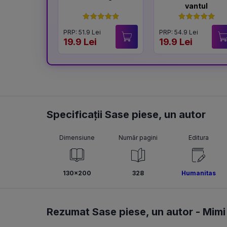
vantul
PRP: 51.9 Lei
PRP: 54.9 Lei
19.9 Lei
19.9 Lei
Specificații Sase piese, un autor
Dimensiune
Număr pagini
Editura
130x200
328
Humanitas
Rezumat Sase piese, un autor -
Mimi