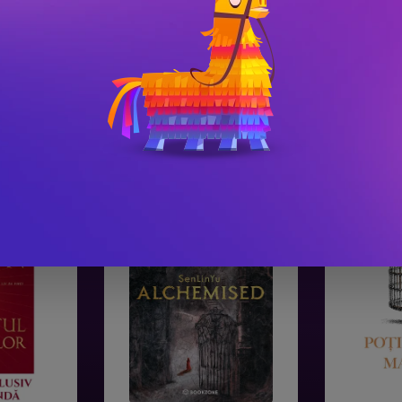
#3
#4
Gala Premilor Literare
Gala Premilor
Bookzone 2025
Bookzone 20