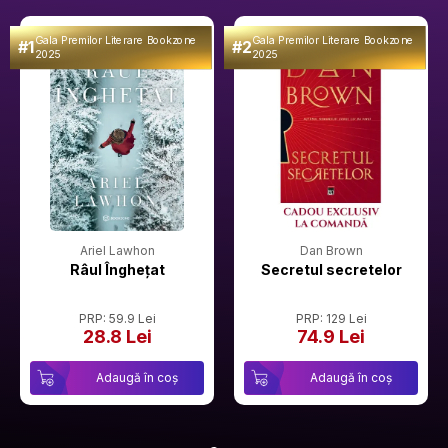
Gala Premilor Literare Bookzone
Gala Premilor Literare Bookzone
#1
#2
2025
2025
Ariel Lawhon
Dan Brown
Râul Înghețat
Secretul secretelor
PRP: 59.9 Lei
PRP: 129 Lei
28.8 Lei
74.9 Lei
Adaugă în coș
Adaugă în coș