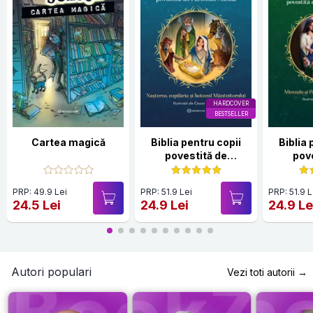
HARDCOVER
BESTSELLER
Cartea magică
Biblia pentru copii
Biblia 
povestită de
pov
Părintele Necula Vol. I
Părintel
PRP: 49.9 Lei
PRP: 51.9 Lei
PRP: 51.9 L
24.5 Lei
24.9 Lei
24.9 Le
Autori populari
Vezi toti autorii →