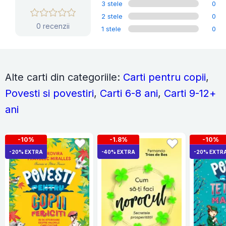
3 stele
0
2 stele
0
0 recenzii
1 stele
0
Alte carti din categoriile:
Carti pentru copii
,
Povesti si povestiri
,
Carti 6-8 ani
,
Carti 9-12+
ani
-10%
-1.8%
-10%
-20% EXTRA
-40% EXTRA
-20% EXTR