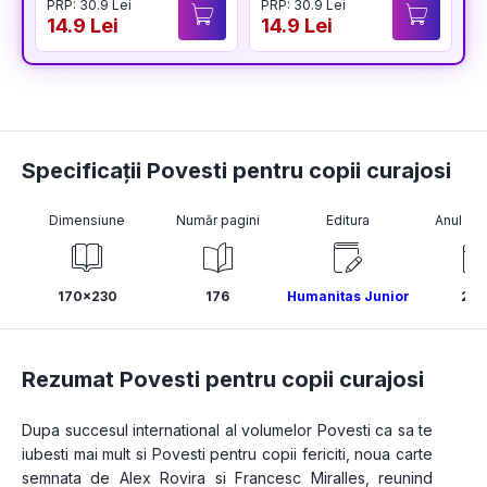
PRP: 30.9 Lei
PRP: 30.9 Lei
P
14.9 Lei
14.9 Lei
1
Specificații Povesti pentru copii curajosi
Dimensiune
Număr pagini
Editura
Anul pub
170x230
176
Humanitas Junior
202
Rezumat Povesti pentru copii curajosi
Dupa succesul international al volumelor Povesti ca sa te 
iubesti mai mult si Povesti pentru copii fericiti, noua carte 
semnata de Alex Rovira si Francesc Miralles, reunind 