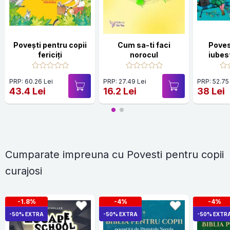
Povești pentru copii
Cum sa-ti faci
Poves
fericiți
norocul
iubes
PRP: 60.26 Lei
PRP: 27.49 Lei
PRP: 52.75
43.4 Lei
16.2 Lei
38 Lei
Cumparate impreuna cu Povesti pentru copii
curajosi
-1.8%
-4%
-4%
-50% EXTRA
-50% EXTRA
-50% EXTR