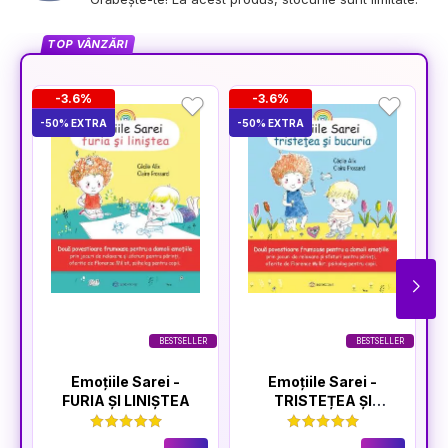
TOP VÂNZĂRI
-3.6%
-3.6%
-50% EXTRA
-50% EXTRA
-5
BESTSELLER
BESTSELLER
Emoțiile Sarei -
Emoțiile Sarei -
FURIA ȘI LINIȘTEA
TRISTEȚEA ȘI
BUCURIA