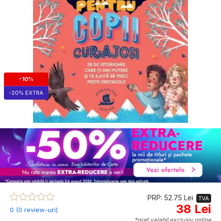
-10%
-20% EXTRA
PRP: 52.75 Lei
TVA
38 Lei
0 (0 review-uri)
*preț valabil exclusiv online