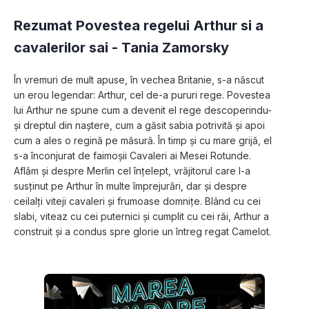
Rezumat Povestea regelui Arthur si a
cavalerilor sai -
Tania Zamorsky
În vremuri de mult apuse, în vechea Britanie, s-a născut 
un erou legendar: Arthur, cel de-a pururi rege. Povestea 
lui Arthur ne spune cum a devenit el rege descoperindu-
şi dreptul din naştere, cum a găsit sabia potrivită şi apoi 
cum a ales o regină pe măsură. În timp şi cu mare grijă, el 
s-a înconjurat de faimoşii Cavaleri ai Mesei Rotunde. 
Aflăm şi despre Merlin cel înţelept, vrăjitorul care l-a 
susţinut pe Arthur în multe împrejurări, dar şi despre 
ceilalţi viteji cavaleri şi frumoase domniţe. Blând cu cei 
slabi, viteaz cu cei puternici şi cumplit cu cei răi, Arthur a 
construit şi a condus spre glorie un întreg regat Camelot.