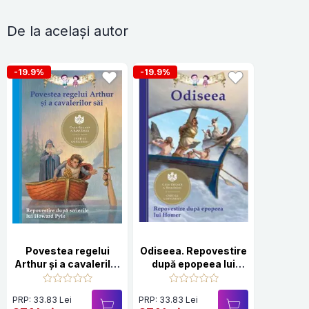
De la același autor
-19.9%
-19.9%
Povestea regelui
Odiseea. Repovestire
Arthur şi a cavalerilor
după epopeea lui
sai
Homer. Ediţia a III-a
PRP: 33.83 Lei
PRP: 33.83 Lei