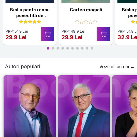
Biblia pentru copii
Cartea magică
Biblia 
povestită de
pov
Părintele Necula Vol. I
Părintel
PRP: 51.9 Lei
PRP: 49.9 Lei
PRP: 51.9 L
29.9 Lei
29.9 Lei
32.9 Le
Autori populari
Vezi toti autorii →