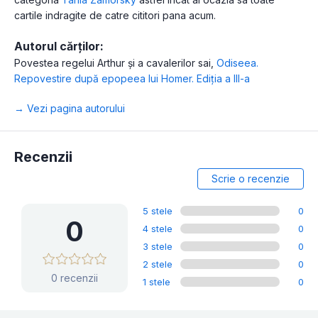
cartile indragite de catre cititori pana acum.
Autorul cărților:
Povestea regelui Arthur şi a cavalerilor sai
,
Odiseea.
Repovestire după epopeea lui Homer. Ediţia a III-a
→ Vezi pagina autorului
Recenzii
Scrie o recenzie
5 stele
0
0
4 stele
0
3 stele
0
2 stele
0
0 recenzii
1 stele
0