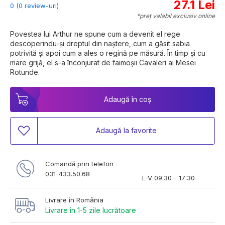
27.1 Lei
0 (0 review-uri)
*preț valabil exclusiv online
Povestea lui Arthur ne spune cum a devenit el rege 
descoperindu-şi dreptul din naştere, cum a găsit sabia 
potrivită şi apoi cum a ales o regină pe măsură. În timp şi cu 
mare grijă, el s-a înconjurat de faimoşii Cavaleri ai Mesei 
Rotunde.
Adaugă în coș
Adaugă la favorite
Comandă prin telefon
031-433.50.68
L-V 09:30 - 17:30
Livrare în România
Livrare în 1-5 zile lucrătoare