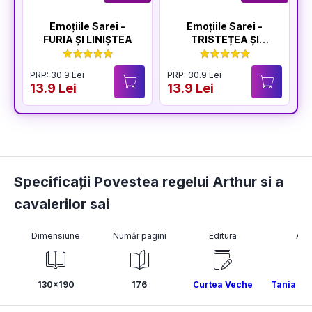
Emoțiile Sarei -
Emoțiile Sarei -
FURIA ȘI LINIȘTEA
TRISTEȚEA ȘI
BUCURIA
PRP: 30.9 Lei
PRP: 30.9 Lei
P
13.9 Lei
13.9 Lei
1
Specificații Povestea regelui Arthur si a
cavalerilor sai
Dimensiune
Număr pagini
Editura
Aut
130x190
176
Curtea Veche
Tania Za