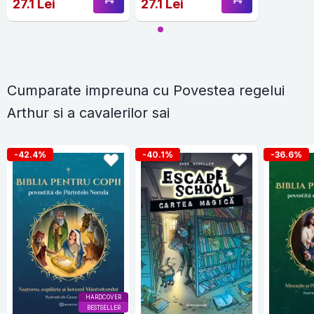
27.1 Lei
27.1 Lei
Cumparate impreuna cu Povestea regelui
Arthur si a cavalerilor sai
-42.4%
-40.1%
-36.6%
HARDCOVER
BESTSELLER