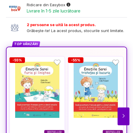
Ridicare din Easybox
Livrare în 1-5 zile lucrătoare
2 persoane se uită la acest produs.
Grăbește-te! La acest produs, stocurile sunt limitate.
TOP VÂNZĂRI
-55%
-55%
-
BESTSELLER
BESTSELLER