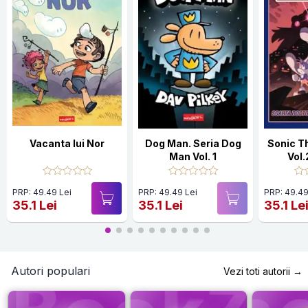
Vacanta lui Nor
Dog Man. Seria Dog
Sonic T
Man Vol. 1
Vol.
doctor
PRP: 49.49 Lei
PRP: 49.49 Lei
PRP: 49.49
35.1 Lei
35.1 Lei
35.1 Le
Autori populari
Vezi toti autorii →