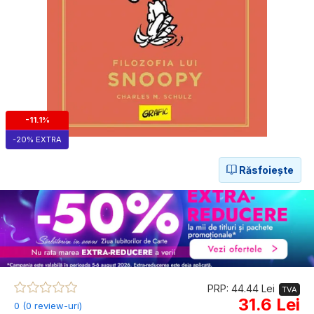
-11.1%
-20% EXTRA
Răsfoiește
PRP: 44.44 Lei
TVA
31.6 Lei
0 (0 review-uri)