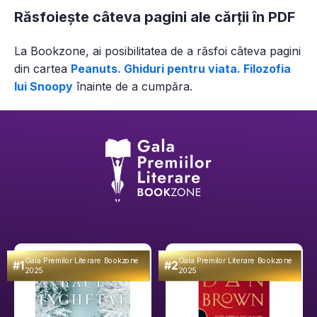
Răsfoiește câteva pagini ale cărții în PDF
La Bookzone, ai posibilitatea de a răsfoi câteva pagini
din
cartea
Peanuts. Ghiduri pentru viata. Filozofia
lui Snoopy
înainte de a cumpăra.
Gala Premilor Literare Bookzone
Gala Premilor Literare Bookzone
#1
#2
2025
2025