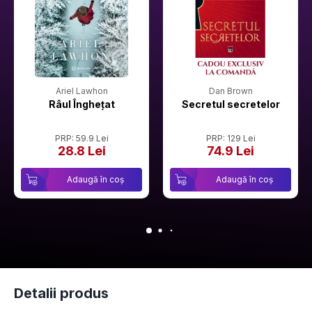
Ariel Lawhon
Dan Brown
Râul Înghețat
Secretul secretelor
PRP: 59.9 Lei
PRP: 129 Lei
28.8 Lei
74.9 Lei
Adaugă în coș
Adaugă în coș
Detalii produs