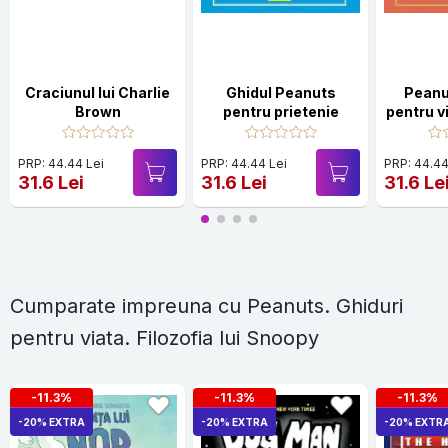
Craciunul lui Charlie
Ghidul Peanuts
Peanu
Brown
pentru prietenie
pentru vi
lu
PRP: 44.44 Lei
PRP: 44.44 Lei
PRP: 44.44
31.6 Lei
31.6 Lei
31.6 Le
Cumparate impreuna cu Peanuts. Ghiduri
pentru viata. Filozofia lui Snoopy
-11.3%
-11.3%
-11.3%
-20% EXTRA
-20% EXTRA
-20% EXTR