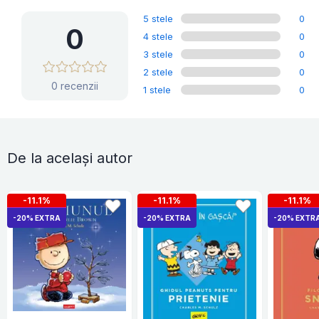
5 stele
0
0
4 stele
0
3 stele
0
2 stele
0
0 recenzii
1 stele
0
De la același autor
-11.1%
-11.1%
-11.1%
-20% EXTRA
-20% EXTRA
-20% EXTR