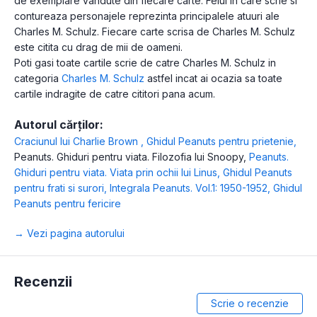
de exemplare vandute din fiecare carte. Felul in care scrie si
contureaza personajele reprezinta principalele atuuri ale
Charles M. Schulz. Fiecare carte scrisa de Charles M. Schulz
este citita cu drag de mii de oameni.
Poti gasi toate cartile scrie de catre Charles M. Schulz in
categoria
Charles M. Schulz
astfel incat ai ocazia sa toate
cartile indragite de catre cititori pana acum.
Autorul cărților:
Craciunul lui Charlie Brown
,
Ghidul Peanuts pentru prietenie
,
Peanuts. Ghiduri pentru viata. Filozofia lui Snoopy
,
Peanuts.
Ghiduri pentru viata. Viata prin ochii lui Linus
,
Ghidul Peanuts
pentru frati si surori
,
Integrala Peanuts. Vol.1: 1950-1952
,
Ghidul
Peanuts pentru fericire
→ Vezi pagina autorului
Recenzii
Scrie o recenzie