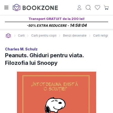
Transport GRATUIT de la 200 lei!
14:58:04
-50% EXTRA REDUCERE -
Carti
Carti pentru copii
Benzi desenate
Carti religioa
Charles M. Schulz
Peanuts. Ghiduri pentru viata.
Filozofia lui Snoopy