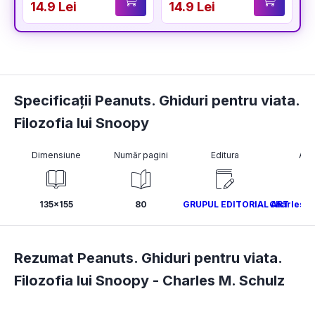
14.9 Lei
14.9 Lei
1
Specificații Peanuts. Ghiduri pentru viata.
Filozofia lui Snoopy
Dimensiune
Număr pagini
Editura
Aut
135x155
80
GRUPUL EDITORIAL ART
Charles M
Rezumat Peanuts. Ghiduri pentru viata.
Filozofia lui Snoopy -
Charles M. Schulz