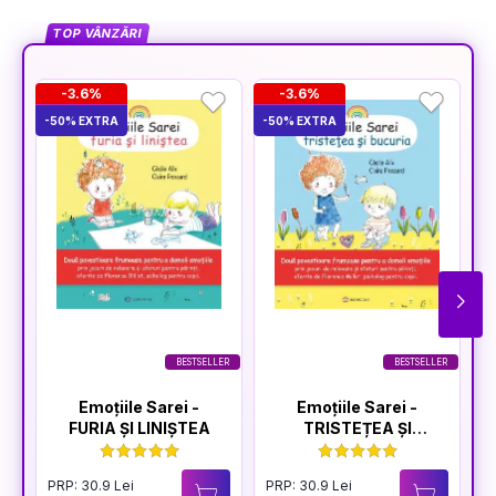
TOP VÂNZĂRI
-3.6%
-3.6%
-50% EXTRA
-50% EXTRA
-5
BESTSELLER
BESTSELLER
Emoțiile Sarei -
Emoțiile Sarei -
FURIA ȘI LINIȘTEA
TRISTEȚEA ȘI
BUCURIA
PRP: 30.9 Lei
PRP: 30.9 Lei
P