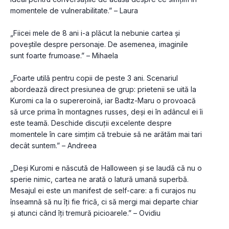
momentele de vulnerabilitate.” – Laura
„Fiicei mele de 8 ani i-a plăcut la nebunie cartea și 
poveștile despre personaje. De asemenea, imaginile 
sunt foarte frumoase.” – Mihaela
„Foarte utilă pentru copii de peste 3 ani. Scenariul 
abordează direct presiunea de grup: prietenii se uită la 
Kuromi ca la o supereroină, iar Badtz-Maru o provoacă 
să urce prima în montagnes russes, deși ei în adâncul ei îi 
este teamă. Deschide discuții excelente despre 
momentele în care simțim că trebuie să ne arătăm mai tari 
decât suntem.” – Andreea
„Deși Kuromi e născută de Halloween și se laudă că nu o 
sperie nimic, cartea ne arată o latură umană superbă. 
Mesajul ei este un manifest de self-care: a fi curajos nu 
înseamnă să nu îți fie frică, ci să mergi mai departe chiar 
și atunci când îți tremură picioarele.” – Ovidiu