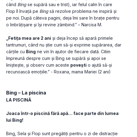
când 
Bing
 se supără sau e trist), iar felul calm în care 
Flop îl învață pe 
Bing
 să rezolve problema ne inspiră și 
pe noi. După câteva pagini, deja îmi sare în brațe pentru 
o îmbrățișare și își revine zâmbind.” – Narcisa M.
„Fetița mea are 2 ani
 și deja încep să apară primele 
tantrumuri, când nu știe cum să-și exprime supărarea, dar 
cărțile cu 
Bing
 ne vin în ajutor de fiecare dată. Citim 
împreună despre cum și Bing se supără și apoi se 
liniștește, și observ cum aceste 
povești
 o ajută să-și 
recunoască emoțiile.” - Roxana, mama Mariei (2 ani)
Bing – La piscina
LA PISCINĂ
Joaca într-o piscină fără apă… face parte din lumea 
lui Bing!
Bing, Sela și Flop sunt pregătiți pentru o zi de distracție 