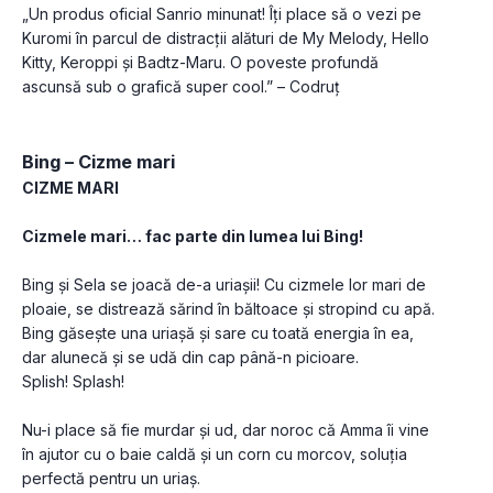
„Un produs oficial Sanrio minunat! Îți place să o vezi pe 
Kuromi în parcul de distracții alături de My Melody, Hello 
Kitty, Keroppi și Badtz-Maru. O poveste profundă 
ascunsă sub o grafică super cool.” – Codruț
Bing – Cizme mari
CIZME MARI
Cizmele mari… fac parte din lumea lui Bing!
Bing și Sela se joacă de-a uriașii! Cu cizmele lor mari de 
ploaie, se distrează sărind în băltoace și stropind cu apă. 
Bing găsește una uriașă și sare cu toată energia în ea, 
dar alunecă și se udă din cap până-n picioare. 
Splish! Splash!
Nu-i place să fie murdar și ud, dar noroc că Amma îi vine 
în ajutor cu o baie caldă și un corn cu morcov, soluția 
perfectă pentru un uriaș.