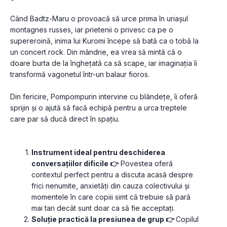
Când Badtz-Maru o provoacă să urce prima în uriașul 
montagnes russes, iar prietenii o privesc ca pe o 
supereroină, inima lui Kuromi începe să bată ca o tobă la 
un concert rock. Din mândrie, ea vrea să mintă că o 
doare burta de la înghețată ca să scape, iar imaginația îi 
transformă vagonetul într-un balaur fioros. 
Din fericire, Pompompurin intervine cu blândețe, îi oferă 
sprijin și o ajută să facă echipă pentru a urca treptele 
care par să ducă direct în spațiu.
Instrument ideal pentru deschiderea 
conversațiilor dificile 👉
 Povestea oferă 
contextul perfect pentru a discuta acasă despre 
frici nenumite, anxietăți din cauza colectivului și 
momentele în care copiii simt că trebuie să pară 
mai tari decât sunt doar ca să fie acceptați.
Soluție practică la presiunea de grup 👉 
Copilul 