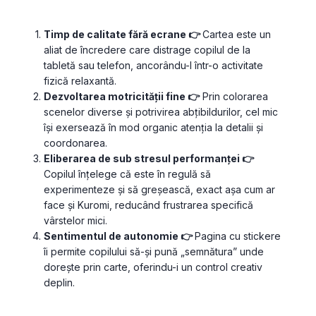
Timp de calitate fără ecrane 👉 
Cartea este un 
aliat de încredere care distrage copilul de la 
tabletă sau telefon, ancorându-l într-o activitate 
fizică relaxantă.
Dezvoltarea motricității fine 👉
 Prin colorarea 
scenelor diverse și potrivirea abțibildurilor, cel mic 
își exersează în mod organic atenția la detalii și 
coordonarea.
Eliberarea de sub stresul performanței 👉 
Copilul înțelege că este în regulă să 
experimenteze și să greșească, exact așa cum ar 
face și Kuromi, reducând frustrarea specifică 
vârstelor mici.
Sentimentul de autonomie 👉 
Pagina cu stickere 
îi permite copilului să-și pună „semnătura” unde 
dorește prin carte, oferindu-i un control creativ 
deplin.