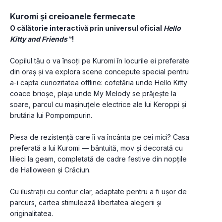
Kuromi și creioanele fermecate
O călătorie interactivă prin universul oficial 
Hello 
Kitty and Friends™
! 
Copilul tău o va însoți pe Kuromi în locurile ei preferate 
din oraș și va explora scene concepute special pentru 
a-i capta curiozitatea offline: cofetăria unde Hello Kitty 
coace brioșe, plaja unde My Melody se prăjește la 
soare, parcul cu mașinuțele electrice ale lui Keroppi și 
brutăria lui Pompompurin. 
Piesa de rezistență care îi va încânta pe cei mici? Casa 
preferată a lui Kuromi — bântuită, mov și decorată cu 
lilieci la geam, completată de cadre festive din nopțile 
de Halloween și Crăciun. 
Cu ilustrații cu contur clar, adaptate pentru a fi ușor de 
parcurs, cartea stimulează libertatea alegerii și 
originalitatea.