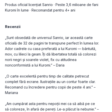
Produs oficial licențiat Sanrio · Peste 3,6 milioane de fani 
Kuromi în lume · Recomandat pentru 4+ ani
Recenzii
„Sunt obsedată de universul Sanrio, iar această carte 
oficială de 32 de pagini te transpune perfect în lumea lor. 
Ador cadrele cu casa preferată a lui Kuromi — bântuită, 
mov, cu lilieci la geam. Îți dă libertatea totală să colorezi 
norii negri și soarele violet, fix cu atitudinea 
nonconformistă a lui Kuromi.” – Daria
„O carte excelentă pentru timp de calitate petrecut 
complet fără ecrane. Ilustrațiile au un contur foarte clar. 
Recomand cu încredere pentru copii de peste 4 ani.” – 
Mariana
„Am cumpărat asta pentru nepoții mei ca să aibă pe ce 
să coloreze, în afară de pereți. Le-a plăcut la nebunie.” – 