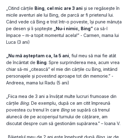
„Citind cărțile 
Bing
, 
cel mic are 3 ani
 și se regăsește în 
micile aventuri ale lui Bing, de parcă ar fi prietenul lui. 
Când vede că Bing e trist într-o poveste, își pune mânuța 
pe desen și îi șoptește 
„Nu-i nimic, Bing”
 ca să-l 
împace – m-a topit momentul acela!” - Carmen, mama lui 
Luca (3 ani)
„Nu mă așteptam ca, la 5 ani
, fiul meu să mai fie atât 
de încântat de 
Bing
. Spre surprinderea mea, acum vrea 
chiar să-mi „citească” el mie din cărțile cu Bing, imitând 
personajele și povestind aproape tot din memorie.” - 
Andreea, mama lui Radu (5 ani)
„Fiica mea de 3 ani a învățat multe lucruri frumoase din 
cărțile 
Bing
. De exemplu, după ce am citit împreună 
povestea cu trenul în care 
Bing
 se supără că trenul 
alunecă de pe acoperișul turnului de cățărare, am 
discutat despre cum să gestionăm supărarea.” – Ioana V.
„Băiețelul meu de 2 ani este înnebunit după 
Bing
, iar de 