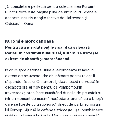
„O completare perfectă pentru colecția mea Kuromi! 
Punctul forte este pagina plină de abțibilduri. Scenele 
acoperă inclusiv nopțile festive de Halloween și 
Crăciun.” – Oana
Kuromi e morocănoasă
Pentru că a pierdut nopțile visând că salvează 
Parisul în costumul Buburuzei, Kuromi se trezește 
extrem de obosită și morocănoasă. 
În drum spre cafenea, furia ei explodează în moduri 
extrem de amuzante, dar dăunătoare pentru relații: îi 
răspunde răstit lui Cinnamoroll, claxonează nervoasă în 
decapotabila ei mov pentru că Pompompurin 
traversează prea încet numărând dungile de pe asfalt și, 
într-un moment de maximă nerăbdare, aruncă cu o brioșă 
care se lipește cu un „pleosc” direct de parbrizul mașinii 
lui Keroppi. Ajunsă la cafenea, trântește ușa, bombănește 
și dă un șut mingii lui Badtz-Maru spre nori ca o rachetă. 