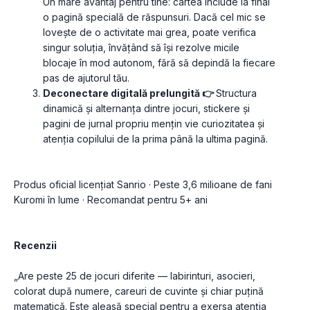
Un mare avantaj pentru tine: cartea include la final 
o pagină specială de răspunsuri. Dacă cel mic se 
lovește de o activitate mai grea, poate verifica 
singur soluția, învățând să își rezolve micile 
blocaje în mod autonom, fără să depindă la fiecare 
pas de ajutorul tău.
Deconectare digitală prelungită 👉 
Structura 
dinamică și alternanța dintre jocuri, stickere și 
pagini de jurnal propriu mențin vie curiozitatea și 
atenția copilului de la prima până la ultima pagină.
Produs oficial licențiat Sanrio · Peste 3,6 milioane de fani 
Kuromi în lume · Recomandat pentru 5+ ani
Recenzii
„Are peste 25 de jocuri diferite — labirinturi, asocieri, 
colorat după numere, careuri de cuvinte și chiar puțină 
matematică. Este aleasă special pentru a exersa atenția 