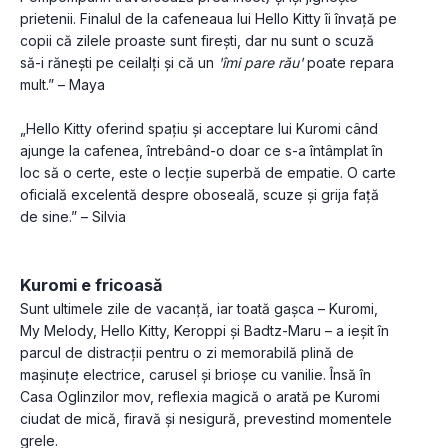
prietenii. Finalul de la cafeneaua lui Hello Kitty îi învață pe 
copii că zilele proaste sunt firești, dar nu sunt o scuză 
să-i rănești pe ceilalți și că un 
'îmi pare rău'
 poate repara 
mult.” – Maya
„Hello Kitty oferind spațiu și acceptare lui Kuromi când 
ajunge la cafenea, întrebând-o doar ce s-a întâmplat în 
loc să o certe, este o lecție superbă de empatie. O carte 
oficială excelentă despre oboseală, scuze și grija față 
de sine.” – Silvia
Kuromi e fricoasă
Sunt ultimele zile de vacanță, iar toată gașca – Kuromi, 
My Melody, Hello Kitty, Keroppi și Badtz-Maru – a ieșit în 
parcul de distracții pentru o zi memorabilă plină de 
mașinuțe electrice, carusel și brioșe cu vanilie. Însă în 
Casa Oglinzilor mov, reflexia magică o arată pe Kuromi 
ciudat de mică, firavă și nesigură, prevestind momentele 
grele. 