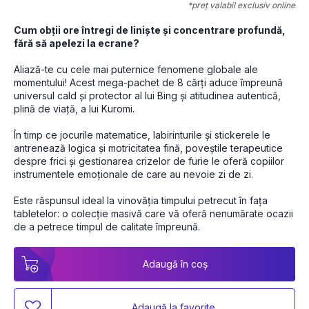
*preț valabil exclusiv online
Cum obții ore întregi de liniște și concentrare profundă, 
fără să apelezi la ecrane?
Aliază-te cu cele mai puternice fenomene globale ale 
momentului! Acest mega-pachet de 8 cărți aduce împreună 
universul cald și protector al lui Bing și atitudinea autentică, 
plină de viață, a lui Kuromi. 
În timp ce jocurile matematice, labirinturile și stickerele le 
antrenează logica și motricitatea fină, poveștile terapeutice 
despre frici și gestionarea crizelor de furie le oferă copiilor 
instrumentele emoționale de care au nevoie zi de zi. 
Este răspunsul ideal la vinovăția timpului petrecut în fața 
tabletelor: o colecție masivă care vă oferă nenumărate ocazii 
de a petrece timpul de calitate împreună.
Adaugă în coș
Adaugă la favorite