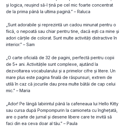
și logica, reușind să-l țină pe cel mic foarte concentrat 
de la prima până la ultima pagină.” – Raluca
„Sunt adorabile și reprezintă un cadou minunat pentru o 
fiică, o nepoată sau chiar pentru tine, dacă ești ca mine și 
adori cărțile de colorat. Sunt multe activități distractive în 
interior.” – Sam
„O carte oficială de 32 de pagini, perfectă pentru copii 
de 5+ ani. Activitățile sunt complexe, ajutând la 
dezvoltarea vocabularului și a primelor cifre și litere. Un 
mare plus este pagina finală de răspunsuri, extrem de 
utilă în caz că jocurile dau prea multe bătăi de cap celui 
mic.” – Maria
„Ador! Pe lângă labirintul până la cafeneaua lui Hello Kitty 
sau cursa după Pompompurin la camioneta cu înghețată, 
are o parte de jurnal și desene libere care te invită să 
faci din ea ceva doar al tău.” – Paula