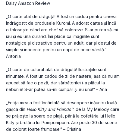
Daisy Amazon Review
„O carte atât de drăguță! A fost un cadou pentru cineva 
îndrăgostit de produsele Kuromi. A adorat cartea și încă 
o folosește când are chef să coloreze. S-ar putea să-mi 
iau și eu una curând. Îmi place că imaginile sunt 
nostalgice și distractive pentru un adult, dar și destul de 
simple și inocente pentru un copil de orice vârstă.” – 
Antonia
„O carte de colorat atât de drăguță! Ilustrațiile sunt 
minunate. A fost un cadou de zi de naștere, așa că nu am 
apucat să fac o poză, dar sărbătoritei i-a plăcut la 
nebunie! S-ar putea să-mi cumpăr și eu una!” – Ana
„Fetița mea a fost încântată să descopere înăuntru toată 
gașca din 
Hello Kitty and Friends™
: de la My Melody care 
se prăjește la soare pe plajă, până la cofetăria lui Hello 
Kitty și brutăria lui Pompompurin. Are peste 30 de scene 
de colorat foarte frumoase.” – Cristina