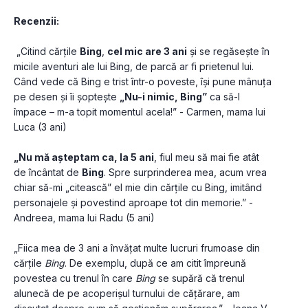
Recenzii:
 „Citind cărțile 
Bing
, 
cel mic are 3 ani
 și se regăsește în 
micile aventuri ale lui Bing, de parcă ar fi prietenul lui. 
Când vede că Bing e trist într-o poveste, își pune mânuța 
pe desen și îi șoptește 
„Nu-i nimic, Bing”
 ca să-l 
împace – m-a topit momentul acela!” - Carmen, mama lui 
Luca (3 ani)
„Nu mă așteptam ca, la 5 ani
, fiul meu să mai fie atât 
de încântat de 
Bing
. Spre surprinderea mea, acum vrea 
chiar să-mi „citească” el mie din cărțile cu Bing, imitând 
personajele și povestind aproape tot din memorie.” - 
Andreea, mama lui Radu (5 ani)
„Fiica mea de 3 ani a învățat multe lucruri frumoase din 
cărțile 
Bing
. De exemplu, după ce am citit împreună 
povestea cu trenul în care 
Bing
 se supără că trenul 
alunecă de pe acoperișul turnului de cățărare, am 