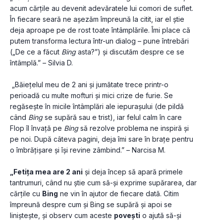
acum cărțile au devenit adevăratele lui comori de suflet. 
În fiecare seară ne așezăm împreună la citit, iar el știe 
deja aproape pe de rost toate întâmplările. Îmi place că 
putem transforma lectura într-un dialog – pune întrebări 
(„De ce a făcut 
Bing
 asta?”) și discutăm despre ce se 
întâmplă.” – Silvia D.
 „Băiețelul meu de 2 ani și jumătate trece printr-o 
perioadă cu multe mofturi și mici crize de furie. Se 
regăsește în micile întâmplări ale iepurașului (de pildă 
când 
Bing
 se supără sau e trist), iar felul calm în care 
Flop îl învață pe 
Bing
 să rezolve problema ne inspiră și 
pe noi. După câteva pagini, deja îmi sare în brațe pentru 
o îmbrățișare și își revine zâmbind.” – Narcisa M.
„Fetița mea are 2 ani
 și deja încep să apară primele 
tantrumuri, când nu știe cum să-și exprime supărarea, dar 
cărțile cu 
Bing
 ne vin în ajutor de fiecare dată. Citim 
împreună despre cum și Bing se supără și apoi se 
liniștește, și observ cum aceste 
povești
 o ajută să-și 