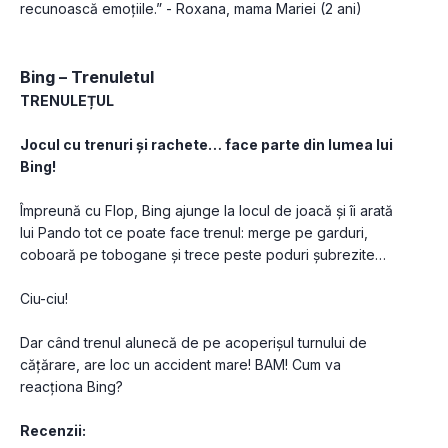
recunoască emoțiile.” - Roxana, mama Mariei (2 ani)
Bing – Trenuletul
TRENULEȚUL
Jocul cu trenuri și rachete… face parte din lumea lui 
Bing!
Împreună cu Flop, Bing ajunge la locul de joacă și îi arată 
lui Pando tot ce poate face trenul: merge pe garduri, 
coboară pe tobogane și trece peste poduri șubrezite…
Ciu-ciu!
Dar când trenul alunecă de pe acoperișul turnului de 
cățărare, are loc un accident mare! BAM! Cum va 
reacționa Bing?
Recenzii: