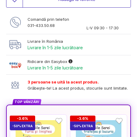
Comandă prin telefon
031-433.50.68
L-V 09:30 - 17:30
Livrare în România
Livrare în 1-5 zile lucrătoare
Ridicare din Easybox
Livrare în 1-5 zile lucrătoare
3 persoane se uită la acest produs.
Grăbește-te! La acest produs, stocurile sunt limitate.
TOP VÂNZĂRI
-3.6%
-3.6%
-50% EXTRA
-50% EXTRA
-5