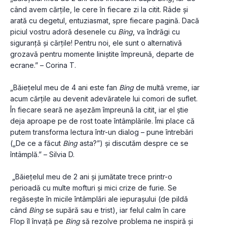
când avem cărțile, le cere în fiecare zi la citit. Râde și 
arată cu degetul, entuziasmat, spre fiecare pagină. Dacă 
piciul vostru adoră desenele cu 
Bing
, va îndrăgi cu 
siguranță și cărțile! Pentru noi, ele sunt o alternativă 
grozavă pentru momente liniștite împreună, departe de 
ecrane.” – Corina T.
„Băiețelul meu de 4 ani este fan 
Bing
 de multă vreme, iar 
acum cărțile au devenit adevăratele lui comori de suflet. 
În fiecare seară ne așezăm împreună la citit, iar el știe 
deja aproape pe de rost toate întâmplările. Îmi place că 
putem transforma lectura într-un dialog – pune întrebări 
(„De ce a făcut 
Bing
 asta?”) și discutăm despre ce se 
întâmplă.” – Silvia D.
 „Băiețelul meu de 2 ani și jumătate trece printr-o 
perioadă cu multe mofturi și mici crize de furie. Se 
regăsește în micile întâmplări ale iepurașului (de pildă 
când 
Bing
 se supără sau e trist), iar felul calm în care 
Flop îl învață pe 
Bing
 să rezolve problema ne inspiră și 