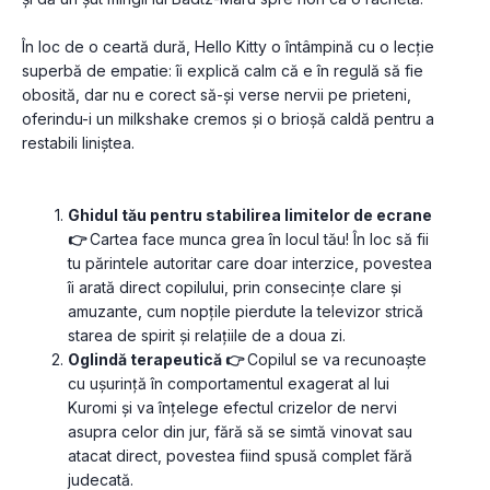
În loc de o ceartă dură, Hello Kitty o întâmpină cu o lecție 
superbă de empatie: îi explică calm că e în regulă să fie 
obosită, dar nu e corect să-și verse nervii pe prieteni, 
oferindu-i un milkshake cremos și o brioșă caldă pentru a 
restabili liniștea.
Ghidul tău pentru stabilirea limitelor de ecrane 
👉 
Cartea face munca grea în locul tău! În loc să fii 
tu părintele autoritar care doar interzice, povestea 
îi arată direct copilului, prin consecințe clare și 
amuzante, cum nopțile pierdute la televizor strică 
starea de spirit și relațiile de a doua zi.
Oglindă terapeutică 👉 
Copilul se va recunoaște 
cu ușurință în comportamentul exagerat al lui 
Kuromi și va înțelege efectul crizelor de nervi 
asupra celor din jur, fără să se simtă vinovat sau 
atacat direct, povestea fiind spusă complet fără 
judecată.