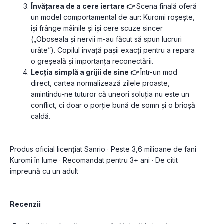
Învățarea de a cere iertare 👉 
Scena finală oferă 
un model comportamental de aur: Kuromi roșește, 
își frânge mâinile și își cere scuze sincer 
(„Oboseala și nervii m-au făcut să spun lucruri 
urâte”). Copilul învață pașii exacți pentru a repara 
o greșeală și importanța reconectării.
Lecția simplă a grijii de sine 👉 
Într-un mod 
direct, cartea normalizează zilele proaste, 
amintindu-ne tuturor că uneori soluția nu este un 
conflict, ci doar o porție bună de somn și o brioșă 
caldă.
Produs oficial licențiat Sanrio · Peste 3,6 milioane de fani 
Kuromi în lume · Recomandat pentru 3+ ani · De citit 
împreună cu un adult
Recenzii