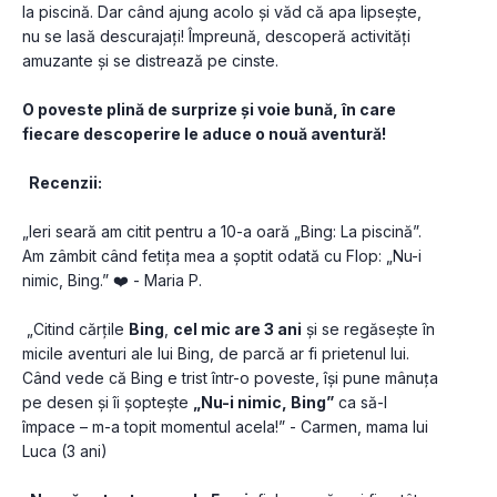
la piscină. Dar când ajung acolo și văd că apa lipsește, 
nu se lasă descurajați! Împreună, descoperă activități 
amuzante și se distrează pe cinste. 
O poveste plină de surprize și voie bună, în care 
fiecare descoperire le aduce o nouă aventură!
  Recenzii:
„Ieri seară am citit pentru a 10-a oară „Bing: La piscină”. 
Am zâmbit când fetița mea a șoptit odată cu Flop: „Nu-i 
nimic, Bing.” ❤️ - Maria P.
 „Citind cărțile 
Bing
, 
cel mic are 3 ani
 și se regăsește în 
micile aventuri ale lui Bing, de parcă ar fi prietenul lui. 
Când vede că Bing e trist într-o poveste, își pune mânuța 
pe desen și îi șoptește 
„Nu-i nimic, Bing”
 ca să-l 
împace – m-a topit momentul acela!” - Carmen, mama lui 
Luca (3 ani)