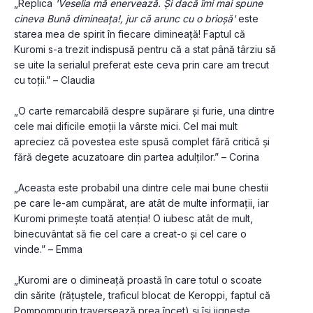
„Replica 
'Veselia mă enervează. Și dacă îmi mai spune 
cineva Bună dimineața!, jur că arunc cu o brioșă'
 este 
starea mea de spirit în fiecare dimineață! Faptul că 
Kuromi s-a trezit indispusă pentru că a stat până târziu să 
se uite la serialul preferat este ceva prin care am trecut 
cu toții.” – Claudia
„O carte remarcabilă despre supărare și furie, una dintre 
cele mai dificile emoții la vârste mici. Cel mai mult 
apreciez că povestea este spusă complet fără critică și 
fără degete acuzatoare din partea adulților.” – Corina
„Aceasta este probabil una dintre cele mai bune chestii 
pe care le-am cumpărat, are atât de multe informații, iar 
Kuromi primește toată atenția! O iubesc atât de mult, 
binecuvântat să fie cel care a creat-o și cel care o 
vinde.” – Emma
„Kuromi are o dimineață proastă în care totul o scoate 
din sărite (rățuștele, traficul blocat de Keroppi, faptul că 
Pompompurin traversează prea încet) și își jignește 