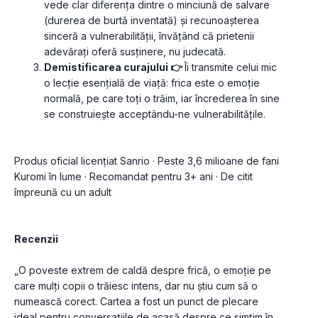
vede clar diferența dintre o minciună de salvare 
(durerea de burtă inventată) și recunoașterea 
sinceră a vulnerabilității, învățând că prietenii 
adevărați oferă susținere, nu judecată.
Demistificarea curajului 👉 
Îi transmite celui mic 
o lecție esențială de viață: frica este o emoție 
normală, pe care toți o trăim, iar încrederea în sine 
se construiește acceptându-ne vulnerabilitățile.
Produs oficial licențiat Sanrio · Peste 3,6 milioane de fani 
Kuromi în lume · Recomandat pentru 3+ ani · De citit 
împreună cu un adult
Recenzii
„O poveste extrem de caldă despre frică, o emoție pe 
care mulți copii o trăiesc intens, dar nu știu cum să o 
numească corect. Cartea a fost un punct de plecare 
ideal pentru conversațiile de acasă despre ce simțim în 