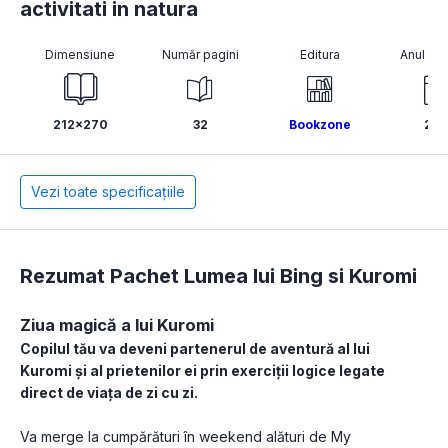
activitati in natura
Dimensiune
Număr pagini
Editura
Anul pub
212x270
32
Bookzone
202
Vezi toate specificațiile
Rezumat Pachet Lumea lui Bing si Kuromi
Ziua magică a lui Kuromi
Copilul tău va deveni partenerul de aventură al lui 
Kuromi și al prietenilor ei prin exerciții logice legate 
direct de viața de zi cu zi. 
Va merge la cumpărături în weekend alături de My 