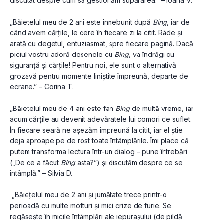
discutat despre cum să gestionăm supărarea.” – Ioana V.
„Băiețelul meu de 2 ani este înnebunit după 
Bing
, iar de 
când avem cărțile, le cere în fiecare zi la citit. Râde și 
arată cu degetul, entuziasmat, spre fiecare pagină. Dacă 
piciul vostru adoră desenele cu 
Bing
, va îndrăgi cu 
siguranță și cărțile! Pentru noi, ele sunt o alternativă 
grozavă pentru momente liniștite împreună, departe de 
ecrane.” – Corina T.
„Băiețelul meu de 4 ani este fan 
Bing
 de multă vreme, iar 
acum cărțile au devenit adevăratele lui comori de suflet. 
În fiecare seară ne așezăm împreună la citit, iar el știe 
deja aproape pe de rost toate întâmplările. Îmi place că 
putem transforma lectura într-un dialog – pune întrebări 
(„De ce a făcut 
Bing
 asta?”) și discutăm despre ce se 
întâmplă.” – Silvia D.
 „Băiețelul meu de 2 ani și jumătate trece printr-o 
perioadă cu multe mofturi și mici crize de furie. Se 
regăsește în micile întâmplări ale iepurașului (de pildă 