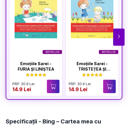
BESTSELLER
BESTSELLER
Emoțiile Sarei -
Emoțiile Sarei -
FURIA ȘI LINIȘTEA
TRISTEȚEA ȘI
BUCURIA
PRP: 30.9 Lei
PRP: 30.9 Lei
P
14.9 Lei
14.9 Lei
1
Specificații - Bing – Cartea mea cu