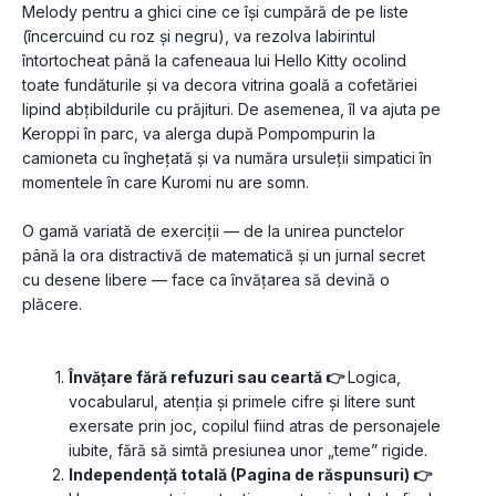
Melody pentru a ghici cine ce își cumpără de pe liste 
(încercuind cu roz și negru), va rezolva labirintul 
întortocheat până la cafeneaua lui Hello Kitty ocolind 
toate fundăturile și va decora vitrina goală a cofetăriei 
lipind abțibildurile cu prăjituri. De asemenea, îl va ajuta pe 
Keroppi în parc, va alerga după Pompompurin la 
camioneta cu înghețată și va număra ursuleții simpatici în 
momentele în care Kuromi nu are somn. 
O gamă variată de exerciții — de la unirea punctelor 
până la ora distractivă de matematică și un jurnal secret 
cu desene libere — face ca învățarea să devină o 
plăcere.
Învățare fără refuzuri sau ceartă 👉 
Logica, 
vocabularul, atenția și primele cifre și litere sunt 
exersate prin joc, copilul fiind atras de personajele 
iubite, fără să simtă presiunea unor „teme” rigide.
Independență totală (Pagina de răspunsuri) 👉 