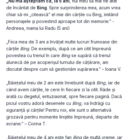
„Nu mă așteptam ca, la 5 ani
, fiul meu să mai fie atât 
de încântat de 
Bing
. Spre surprinderea mea, acum vrea 
chiar să-mi „citească” el mie din cărțile cu Bing, imitând 
personajele și povestind aproape tot din memorie.” - 
Andreea, mama lui Radu (5 ani)
„Fiica mea de 3 ani a învățat multe lucruri frumoase din 
cărțile 
Bing
. De exemplu, după ce am citit împreună 
povestea cu trenul în care 
Bing
 se supără că trenul 
alunecă de pe acoperișul turnului de cățărare, am 
discutat despre cum să gestionăm supărarea.” – Ioana V.
„Băiețelul meu de 2 ani este înnebunit după 
Bing
, iar de 
când avem cărțile, le cere în fiecare zi la citit. Râde și 
arată cu degetul, entuziasmat, spre fiecare pagină. Dacă 
piciul vostru adoră desenele cu 
Bing
, va îndrăgi cu 
siguranță și cărțile! Pentru noi, ele sunt o alternativă 
grozavă pentru momente liniștite împreună, departe de 
ecrane.” – Corina T.
„Băiețelul meu de 4 ani este fan 
Bing
 de multă vreme, iar 