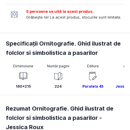
5 persoane se uită la acest produs.
Grăbește-te! La acest produs, stocurile sunt limitate.
Specificații Ornitografie. Ghid ilustrat de
folclor si simbolistica a pasarilor
Dimensiune
Număr pagini
Editura
Aut
160x215
224
Paralela 45
Jessica
Rezumat Ornitografie. Ghid ilustrat de
folclor si simbolistica a pasarilor -
Jessica Roux