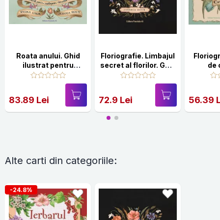
Roata anului. Ghid
Floriografie. Limbajul
Floriog
ilustrat pentru
secret al florilor. Ghid
de 
intelegerea ritmurilor
ilustrat
naturii
83.89 Lei
72.9 Lei
56.39 
Alte carti din categoriile:
-24.8%