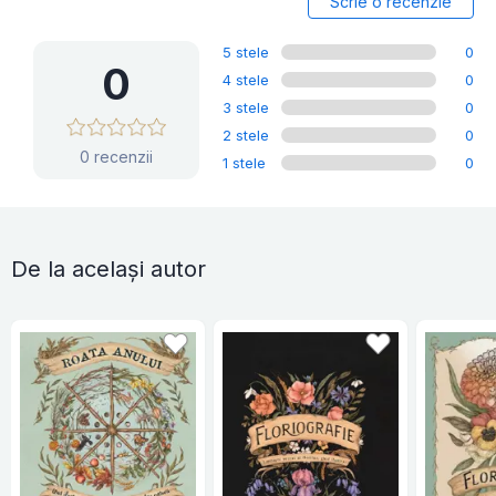
Scrie o recenzie
5 stele
0
0
4 stele
0
3 stele
0
2 stele
0
0 recenzii
1 stele
0
De la același autor