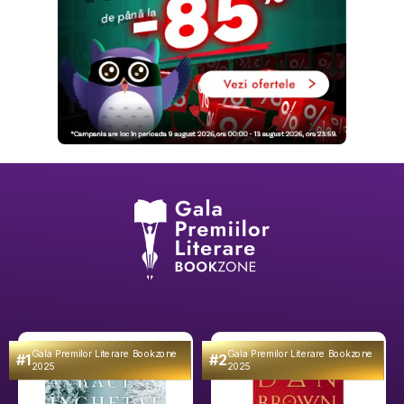
Gala Premilor Literare Bookzone
Gala Premilor Literare Bookzone
#1
#2
2025
2025