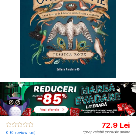
72.9 Lei
*preț valabil exclusiv online
0 (0 review-uri)