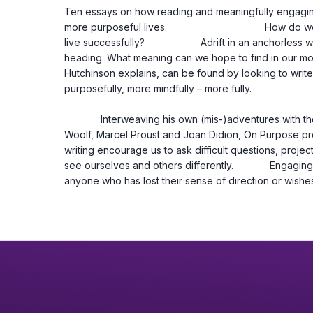
Ten essays on how reading and meaningfully engaging wi
more purposeful lives.                                   How do we 
live successfully?                    Adrift in an anchorl
heading. What meaning can we hope to find in our mod
Hutchinson explains, can be found by looking to writer
purposefully, more mindfully – more fully.
             Interweaving his own (mis-)adventures with those of authors such as T.S. Eliot, Virginia 
Woolf, Marcel Proust and Joan Didion, On Purpose pr
writing encourage us to ask difficult questions, project
see ourselves and others differently.             Engaging,
anyone who has lost their sense of direction or wishes 