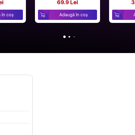
ei
69.9 Lei
3
 în coș
Adaugă în coș