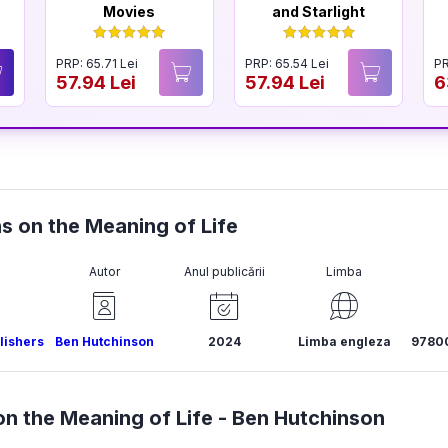
Movies
and Starlight
PRP: 65.71 Lei
PRP: 65.54 Lei
PR
57.94 Lei
57.94 Lei
6
ns on the Meaning of Life
Autor
Anul publicării
Limba
lishers
Ben Hutchinson
2024
Limba engleza
9780
n the Meaning of Life -
Ben Hutchinson