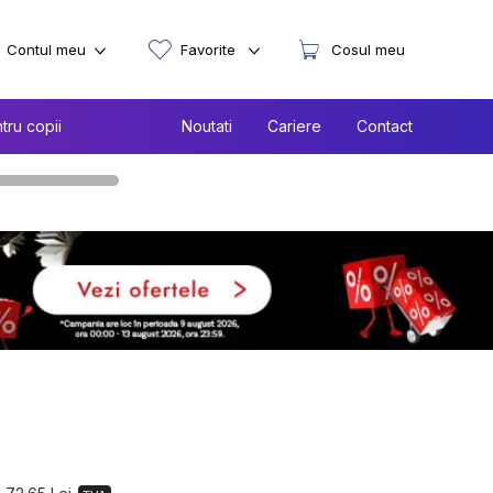
Contul meu
Favorite
Cosul meu
tru copii
Noutati
Cariere
Contact