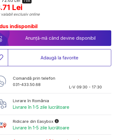
 72.65 Lei
TVA
.71 Lei
 valabil exclusiv online
dus indisponibil
Anunță-mă când devine disponibil
Adaugă la favorite
Comandă prin telefon
031-433.50.68
L-V 09:30 - 17:30
Livrare în România
Livrare în 1-5 zile lucrătoare
Ridicare din Easybox
Livrare în 1-5 zile lucrătoare