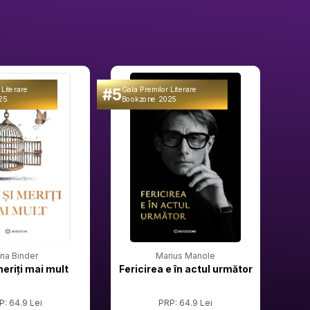
#5
#6
 Literare
Gala Premilor Literare
Gala 
25
Bookzone 2025
Book
rina Binder
Marius Manole
meriți mai mult
Fericirea e în actul următor
P: 64.9 Lei
PRP: 64.9 Lei