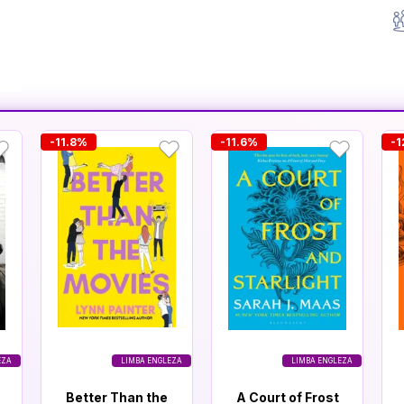
-11.8%
-11.6%
-1
EZA
LIMBA ENGLEZA
LIMBA ENGLEZA
Better Than the
A Court of Frost