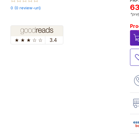
PRP:
63
0 (0 review-uri)
*preț
Pro
★
★
★
☆
☆
3.4