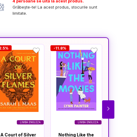
4 persoane se uită la acest produs.
Grăbește-te! La acest produs, stocurile sunt
limitate.
2.5%
-11.8%
-11.6%
LIMBA ENGLEZA
LIMBA ENGLEZA
A Court of Silver
Nothing Like the
A Court o