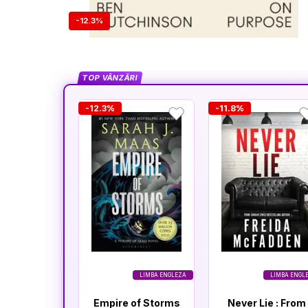
-12.3%
TOP VÂNZĂRI
-12.3%
-11.8%
LIMBA ENGLEZA
LIMBA ENGL
Empire of Storms
Never Lie : From