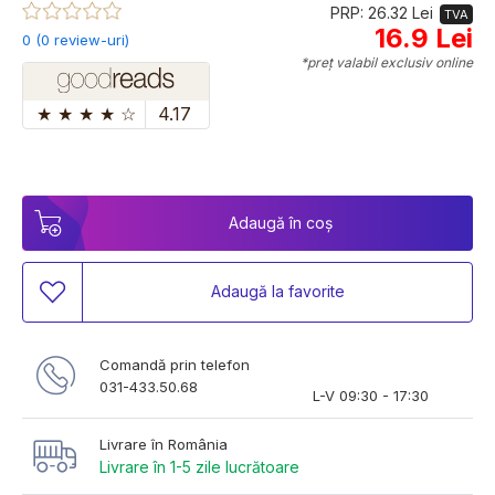
PRP: 26.32 Lei
TVA
16.9 Lei
0 (0 review-uri)
*preț valabil exclusiv online
★
★
★
★
☆
4.17
Adaugă în coș
Adaugă la favorite
Comandă prin telefon
031-433.50.68
L-V 09:30 - 17:30
Livrare în România
Livrare în 1-5 zile lucrătoare