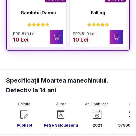
BESTSELLER
BESTSELLER
Gambitul Damei
Falling
PRP: 51.9 Lei
PRP: 51.9 Lei
P
10 Lei
10 Lei
1
Specificații Moartea manechinului.
Detectiv la 14 ani
Editura
Autor
Anul publicării
ISB
Publisol
Petre Salcudeanu
2021
9786069