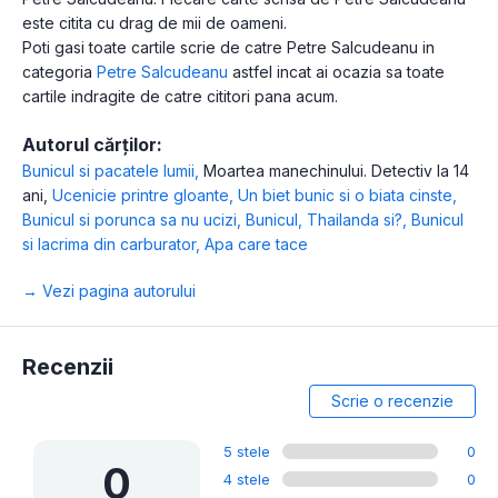
este citita cu drag de mii de oameni.
Poti gasi toate cartile scrie de catre Petre Salcudeanu in
categoria
Petre Salcudeanu
astfel incat ai ocazia sa toate
cartile indragite de catre cititori pana acum.
Autorul cărților:
Bunicul si pacatele lumii
,
Moartea manechinului. Detectiv la 14
ani
,
Ucenicie printre gloante
,
Un biet bunic si o biata cinste
,
Bunicul si porunca sa nu ucizi
,
Bunicul, Thailanda si?
,
Bunicul
si lacrima din carburator
,
Apa care tace
→ Vezi pagina autorului
Recenzii
Scrie o recenzie
5 stele
0
0
4 stele
0