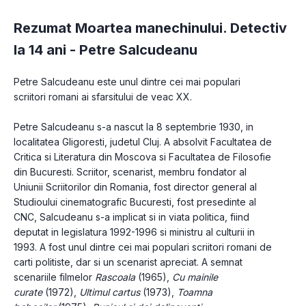
Rezumat Moartea manechinului. Detectiv
la 14 ani -
Petre Salcudeanu
Petre Salcudeanu este unul dintre cei mai populari 
scriitori romani ai sfarsitului de veac XX.
Petre Salcudeanu s-a nascut la 8 septembrie 1930, in 
localitatea Gligoresti, judetul Cluj. A absolvit Facultatea de 
Critica si Literatura din Moscova si Facultatea de Filosofie 
din Bucuresti. Scriitor, scenarist, membru fondator al 
Uniunii Scriitorilor din Romania, fost director general al 
Studioului cinematografic Bucuresti, fost presedinte al 
CNC, Salcudeanu s-a implicat si in viata politica, fiind 
deputat in legislatura 1992-1996 si ministru al culturii in 
1993. A fost unul dintre cei mai populari scriitori romani de 
carti politiste, dar si un scenarist apreciat. A semnat 
scenariile filmelor 
Rascoala 
(1965), 
Cu mainile 
curate 
(1972), 
Ultimul cartus 
(1973), 
Toamna 