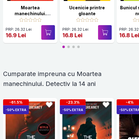
Moartea
Ucenicie printre
Bunicul 
manechinului.
gloante
n
Detectiv la 14 ani
PRP: 26.32 Lei
PRP: 26.32 Lei
PRP: 26.32
16.9 Lei
16.8 Lei
16.8 Le
Cumparate impreuna cu Moartea
manechinului. Detectiv la 14 ani
-61.5%
-23.3%
-4%
-50% EXTRA
-50% EXTRA
-50% EXTR