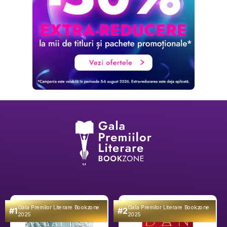
Gala Premilor Literare Bookzone
Gala Premilor Literare Bookzone
#1
#2
2025
2025