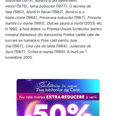
bobocilor 
(1975), 
Bunicul si doi delincventi 
minori 
(1976), 
Iarna bobocilor 
(1977), 
O lacrima de 
fata 
(1980), 
Munti in flacari 
(1980), 
Bunicul si o 
biata cinste 
(1984), 
Primavara bobocilor 
(1987), 
Priveste 
inainte cu manie 
(1993), 
Dulcea sauna a mortii 
(2003) etc. 
In 1980, a fost distins cu Premiul Uniunii Scriitorilor pentru 
romanul 
Biblioteca din Alexandria
. Printre cartile sale de 
succes se numara si 
Prea cald pentru luna 
mai 
(1967), 
Cina cea de taina 
(1984), 
Judecata de 
Apoi 
(1987), 
Ochiul si marea 
(1989). A murit pe 1 
noiembrie 2005.