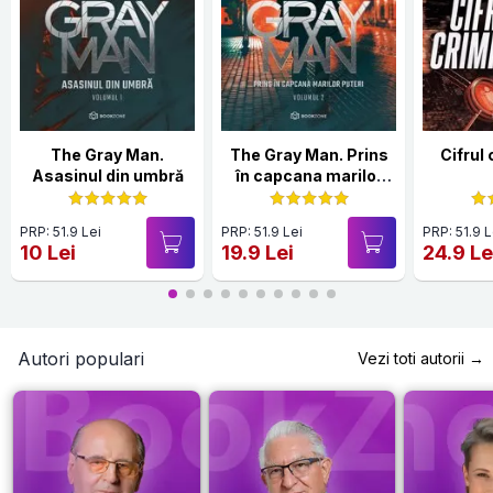
The Gray Man.
The Gray Man. Prins
Cifrul 
Asasinul din umbră
în capcana marilor
puteri
PRP: 51.9 Lei
PRP: 51.9 Lei
PRP: 51.9 L
10 Lei
19.9 Lei
24.9 Le
Autori populari
Vezi toti autorii →