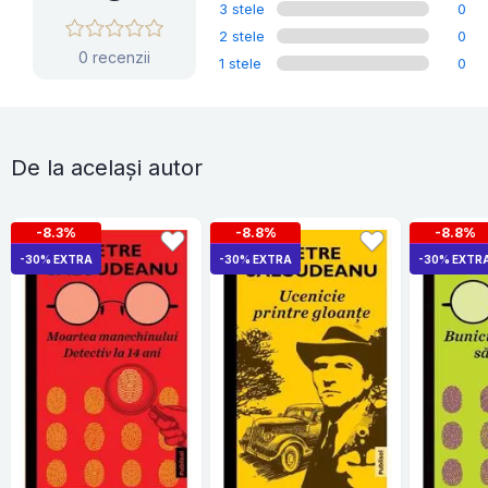
3 stele
0
2 stele
0
0 recenzii
1 stele
0
De la același autor
-8.3%
-8.8%
-8.8%
-30% EXTRA
-30% EXTRA
-30% EXTR