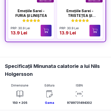
BESTSELLER
BESTSELLER
Emoțiile Sarei -
Emoțiile Sarei -
FURIA ȘI LINIȘTEA
TRISTEȚEA ȘI
BUCURIA
PRP: 30.9 Lei
PRP: 30.9 Lei
P
13.9 Lei
13.9 Lei
1
Specificații Minunata calatorie a lui Nils
Holgersson
Dimensiune
Editura
ISBN
150 × 205
Gama
9789731494302