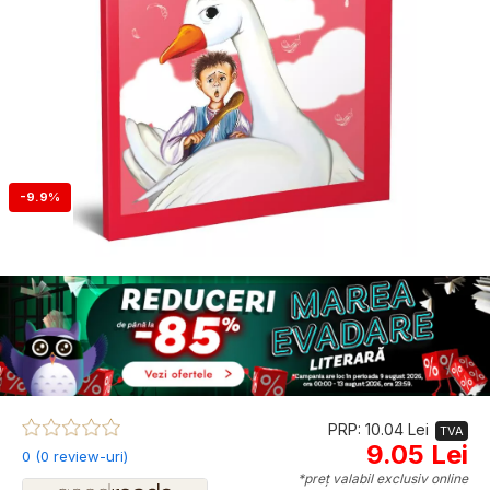
-9.9%
PRP: 10.04 Lei
TVA
9.05 Lei
0 (0 review-uri)
*preț valabil exclusiv online