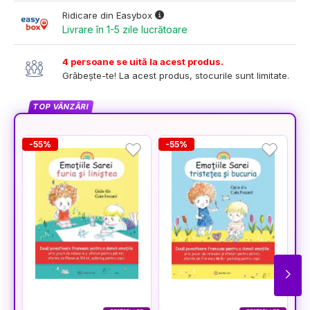
Ridicare din Easybox
Livrare în 1-5 zile lucrătoare
4 persoane se uită la acest produs.
Grăbește-te! La acest produs, stocurile sunt limitate.
TOP VÂNZĂRI
-55%
-55%
-