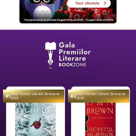
Gala Premilor Literare Bookzone
Gala Premilor Literare Bookzone
#1
#2
2025
2025