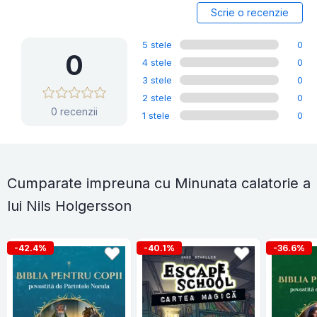
Scrie o recenzie
5 stele
0
0
4 stele
0
3 stele
0
2 stele
0
0 recenzii
1 stele
0
Cumparate impreuna cu Minunata calatorie a
lui Nils Holgersson
-42.4%
-40.1%
-36.6%