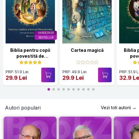
HARDCOVER
BESTSELLER
Biblia pentru copii
Cartea magică
Biblia 
povestită de
pov
Părintele Necula Vol. I
Părintel
PRP: 51.9 Lei
PRP: 49.9 Lei
PRP: 51.9 L
29.9 Lei
29.9 Lei
32.9 Le
Autori populari
Vezi toti autorii →