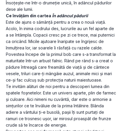
Însoțește-ne într-o drumeție unică, în adâncul pădurilor 
dese ale lumii.
Ce învățăm din cartea 
În adâncul pădurii
Este de ajuns o sămânță pentru a crea o nouă viață.
Acolo, în inima codrului des, lucrurile au un fel aparte de 
a se întâmpla. Copacii cresc pe zi ce trece, mai puternici 
ca oricând. Micile ajutoare înaripate se îngrijesc de 
înmulțirea lor, iar soarele îi răsfață cu razele calde.
Povestea începe de la primul bob care s-a transformat la 
maturitate într-un arbust falnic. Rând pe rând s-a creat o 
pădure întreagă care freamătă de viață și de cântece 
vesele, triluri care-ți mângâie auzul, animale mici și mari 
ce-și fac culcuș sub protecția naturii maiestuoase.
Te invităm alături de noi pentru a descoperi lumea din 
spatele foșnetelor. Este un univers aparte, plin de farmec 
și culoare. Aici nimeni nu cuvântă, dar este o armonie a 
simțurilor ce te învăluie de la prima întâlnire. Blânda 
adiere a vântului ți-e busolă, pașii îți sunt purtați de 
ramuri ce trosnesc ușor, iar mirosul proaspăt de frunze 
crude să te încarce de energie.