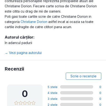
contureaza personajele reprezinta principalele atuuri ale
Christiane Dorion. Fiecare carte scrisa de Christiane Dorion
este citita cu drag de mii de oameni.
Poti gasi toate cartile scrie de catre Christiane Dorion in
categoria
Christiane Dorion
astfel incat ai ocazia sa toate
cartile indragite de catre cititori pana acum.
Autorul cărților:
In adancul padurii
→ Vezi pagina autorului
Recenzii
Scrie o recenzie
5 stele
0
0
4 stele
0
3 stele
0
2 stele
0