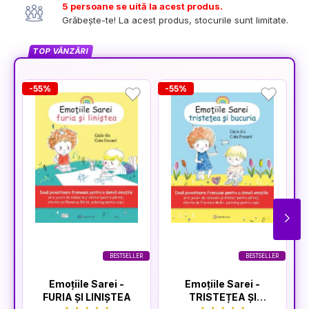
5 persoane se uită la acest produs.
Grăbește-te! La acest produs, stocurile sunt limitate.
TOP VÂNZĂRI
-55%
-55%
-
BESTSELLER
BESTSELLER
Emoțiile Sarei -
Emoțiile Sarei -
FURIA ȘI LINIȘTEA
TRISTEȚEA ȘI