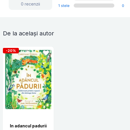
0 recenzii
1 stele
0
De la același autor
-20%
In adancul padurii