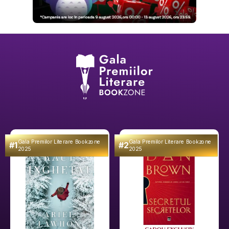
Gala Premilor Literare Bookzone
Gala Premilor Literare Bookzone
#1
#2
2025
2025