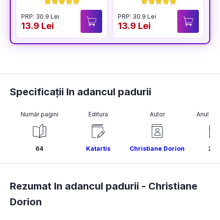
BUCURIA
PRP: 30.9 Lei
PRP: 30.9 Lei
P
13.9 Lei
13.9 Lei
1
Specificații In adancul padurii
Număr pagini
Editura
Autor
Anul pub
64
Katartis
Christiane Dorion
202
Rezumat In adancul padurii -
Christiane
Dorion