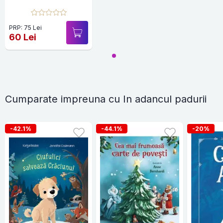
PRP: 75 Lei
60 Lei
Cumparate impreuna cu In adancul padurii
-42.1%
-44.1%
-20%