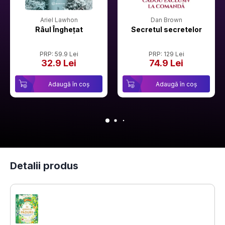
Ariel Lawhon
Dan Brown
Râul Înghețat
Secretul secretelor
PRP: 59.9 Lei
PRP: 129 Lei
32.9 Lei
74.9 Lei
Adaugă în coș
Adaugă în coș
Detalii produs