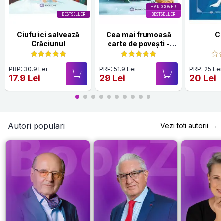
HARDCOVER
BESTSELLER
BESTSELLER
Ciufulici salvează
Cea mai frumoasă
C
Crăciunul
carte de povești -
Editie cartonată
PRP: 30.9 Lei
PRP: 51.9 Lei
PRP: 25 Le
17.9 Lei
29 Lei
20 Lei
Autori populari
Vezi toti autorii →