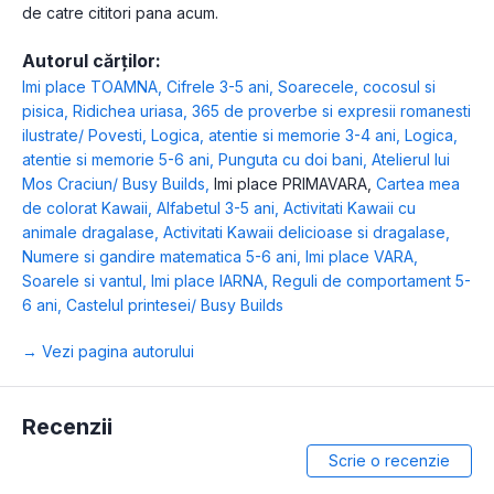
de catre cititori pana acum.
Autorul cărților:
Imi place TOAMNA
,
Cifrele 3-5 ani
,
Soarecele, cocosul si
pisica
,
Ridichea uriasa
,
365 de proverbe si expresii romanesti
ilustrate/ Povesti
,
Logica, atentie si memorie 3-4 ani
,
Logica,
atentie si memorie 5-6 ani
,
Punguta cu doi bani
,
Atelierul lui
Mos Craciun/ Busy Builds
,
Imi place PRIMAVARA
,
Cartea mea
de colorat Kawaii
,
Alfabetul 3-5 ani
,
Activitati Kawaii cu
animale dragalase
,
Activitati Kawaii delicioase si dragalase
,
Numere si gandire matematica 5-6 ani
,
Imi place VARA
,
Soarele si vantul
,
Imi place IARNA
,
Reguli de comportament 5-
6 ani
,
Castelul printesei/ Busy Builds
→ Vezi pagina autorului
Recenzii
Scrie o recenzie