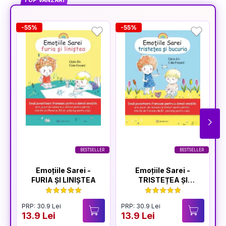
TOP VÂNZĂRI
-55%
-55%
-
BESTSELLER
BESTSELLER
Emoțiile Sarei -
Emoțiile Sarei -
FURIA ȘI LINIȘTEA
TRISTEȚEA ȘI
BUCURIA
PRP: 30.9 Lei
PRP: 30.9 Lei
P
13.9 Lei
13.9 Lei
1