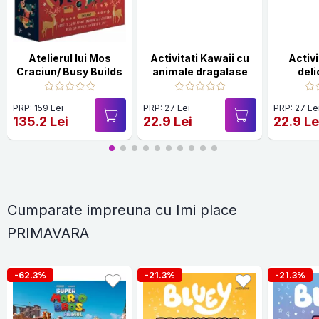
Atelierul lui Mos
Activitati Kawaii cu
Activi
Craciun/ Busy Builds
animale dragalase
deli
dr
PRP: 159 Lei
PRP: 27 Lei
PRP: 27 Le
135.2 Lei
22.9 Lei
22.9 Le
Cumparate impreuna cu Imi place
PRIMAVARA
-62.3%
-21.3%
-21.3%