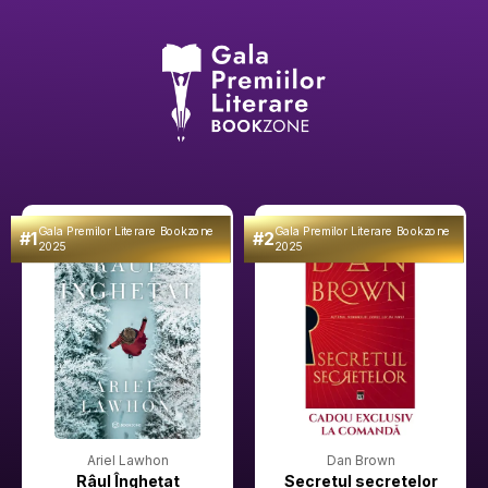
Gala Premilor Literare Bookzone
Gala Premilor Literare Bookzone
#1
#2
2025
2025
Ariel Lawhon
Dan Brown
Râul Înghețat
Secretul secretelor