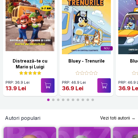
NOU
Distrează-te cu
Bluey - Trenurile
Blu
Mario și Luigi
PRP: 36.9 Lei
PRP: 46.9 Lei
PRP: 46.9 
13.9 Lei
36.9 Lei
36.9 Le
Autori populari
Vezi toti autorii →