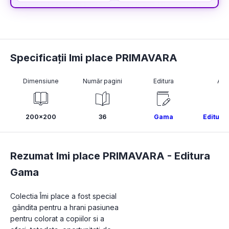
Specificații Imi place PRIMAVARA
Dimensiune
Număr pagini
Editura
Aut
200x200
36
Gama
Editura
Rezumat Imi place PRIMAVARA -
Editura
Gama
Colectia Îmi place a fost special

 gândita pentru a hrani pasiunea

pentru colorat a copiilor si a
