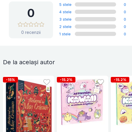
5 stele
0
0
4 stele
0
3 stele
0
2 stele
0
0 recenzii
1 stele
0
De la același autor
-15%
-15.2%
-15.2%