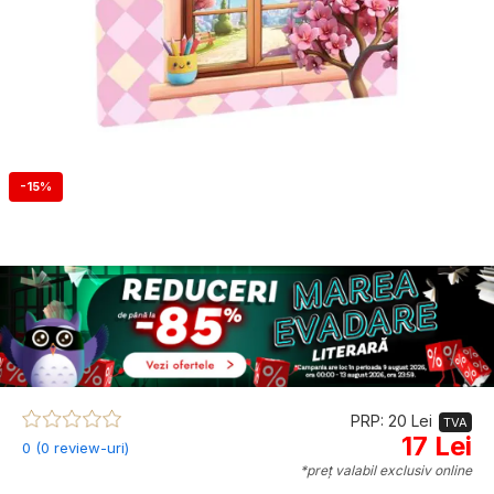
-15%
PRP: 20 Lei
TVA
17 Lei
0 (0 review-uri)
*preț valabil exclusiv online