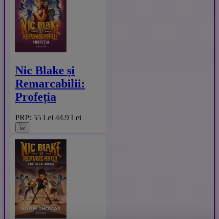
Nic Blake și
Remarcabilii:
Profeția
PRP: 55 Lei
44.9 Lei