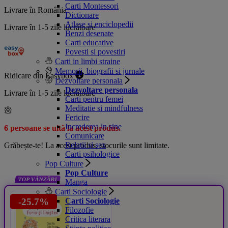
Carti Montessori
Livrare în România
Dictionare
Atlase si enciclopedii
Livrare în 1-5 zile lucrătoare
Benzi desenate
Carti educative
Povesti si povestiri
Carti in limbi straine
Memorii, biografii si jurnale
Ridicare din Easybox
Dezvoltare personala
Dezvoltare personala
Livrare în 1-5 zile lucrătoare
Carti pentru femei
Meditatie si mindfulness
Fericire
Increderea in sine
6 persoane se uită la acest produs.
Comunicare
Relatii si sex
Grăbește-te! La acest produs, stocurile sunt limitate.
Carti psihologice
Pop Culture
Pop Culture
TOP VÂNZĂRI
Manga
Carti Sociologie
-35.6%
-35.6%
-35.6%
-35.6%
-35.6%
-35.6%
-37.3%
-24.9%
-52.5%
-62.3%
-61.5%
-16.7%
-17.5%
-16.7%
-20%
-18.4%
-18.4%
-16.7%
-41.2%
-25.7%
Carti Sociologie
Filozofie
Critica literara