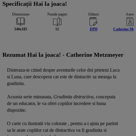
Specificații Hai la joaca!
Dimensiune
Număr pagini
Editura
Autor
140x185
12
DPH
Catherine Me
Rezumat Hai la joaca! -
Catherine Metzmeyer
Distreaza-te citind despre aventurile celor doi prieteni Luca 
si Luna, care descopera cat este de distractiv sa mearga la 
gradinita.
Aceasta serie minunata, 
Gradinita distractiva
, conceputa 
de un educator, le va oferi copiilor incredere si buna 
dispozitie.
O carte cu ilustratii viu colorate , pentru a-i ajuta pe parinti 
sa le arate copiilor cat de distractiva va fi gradinita si 