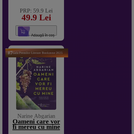
PRP: 59.9 Lei
49.9 Lei
Adaugă în coș
#7
Gala Premilor Literare Bookzone 2025
Narine Abgarian
Oameni care vor
fi mereu cu mine