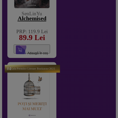
SenLinYu
Alchemised
PRP: 119.9 Lei
89.9 Lei
Adaugă în coș
#4
Gala Premilor Literare Bookzone 2025