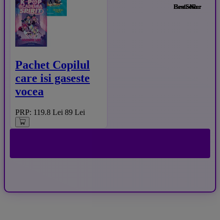
Hardcover
BestSeller
BestSeller
BestSeller
BestSeller
BestSeller
BestSeller
BestSeller
BestSeller
BestSeller
BestSeller
Nou
Nou
Nou
Nou
Nou
Pachet Copilul
care isi gaseste
vocea
PRP: 119.8 Lei
89 Lei