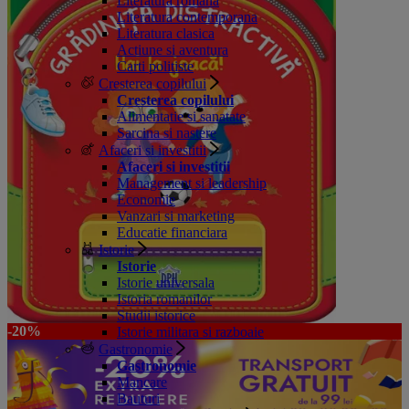
Literatura romana
Literatura contemporana
Literatura clasica
Actiune si aventura
Carti politiste
Cresterea copilului
Cresterea copilului
Alimentatie si sanatate
Sarcina si nastere
Afaceri si investitii
Afaceri si investitii
Management si leadership
Economie
Vanzari si marketing
Educatie financiara
Istorie
Istorie
Istorie universala
Istoria romanilor
Studii istorice
-20%
Istorie militara si razboaie
Gastronomie
Gastronomie
Mancare
Bauturi