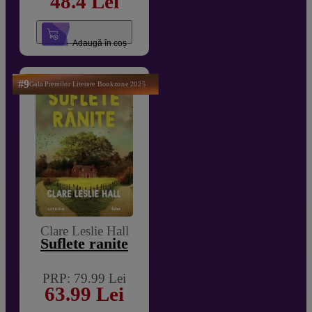
48.4 Lei
Adaugă în coș
#9
Gala Premilor Literare Bookzone 2025
Clare Leslie Hall
Suflete ranite
PRP: 79.99 Lei
63.99 Lei