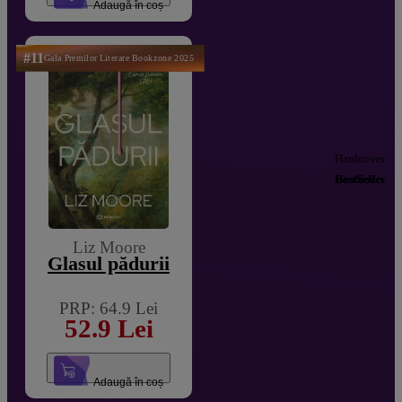
Adaugă în coș
#11
Gala Premilor Literare Bookzone 2025
Hardcover
Hardcover
BestSeller
BestSeller
Liz Moore
Glasul pădurii
PRP: 64.9 Lei
52.9 Lei
Adaugă în coș