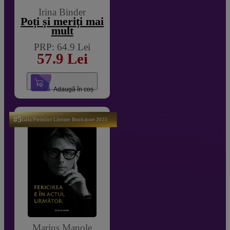
Irina Binder
Poți și meriți mai
mult
PRP: 64.9 Lei
57.9 Lei
Adaugă în coș
#5
Gala Premilor Literare Bookzone 2025
Marius Manole