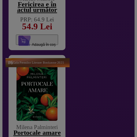
Fericirea e în
actul următor
PRP: 64.9 Lei
54.9 Lei
Adaugă în coș
#6
Gala Premilor Literare Bookzone 2025
Milena Palminteri
Portocale amare