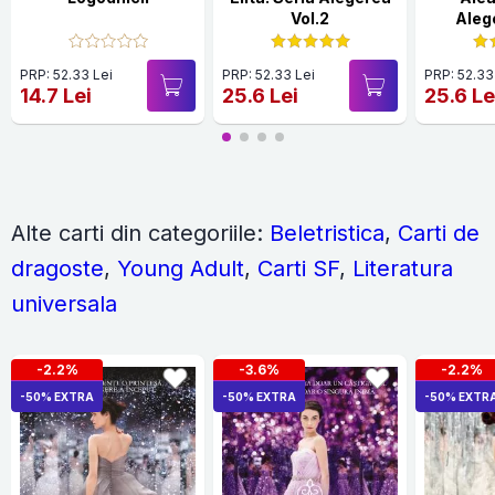
Vol.2
Aleg
PRP: 52.33 Lei
PRP: 52.33 Lei
PRP: 52.33
14.7 Lei
25.6 Lei
25.6 Le
Alte carti din categoriile:
Beletristica
,
Carti de
dragoste
,
Young Adult
,
Carti SF
,
Literatura
universala
-2.2%
-3.6%
-2.2%
-50% EXTRA
-50% EXTRA
-50% EXTR