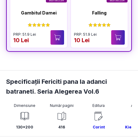
BESTSELLER
BESTSELLER
Gambitul Damei
Falling
PRP: 51.9 Lei
PRP: 51.9 Lei
P
10 Lei
10 Lei
1
Specificații Fericiti pana la adanci
batraneti. Seria Alegerea Vol.6
Dimensiune
Număr pagini
Editura
Aut
130x200
416
Corint
Kiera 