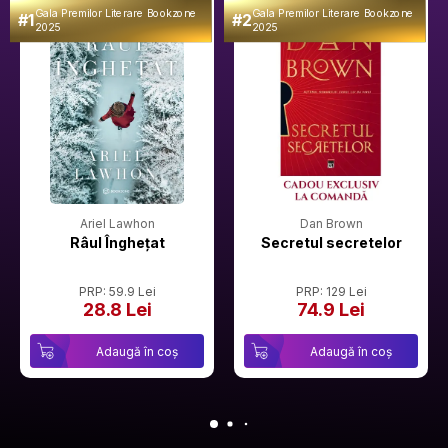
Gala Premilor Literare Bookzone
Gala Premilor Literare Bookzone
#1
#2
2025
2025
Ariel Lawhon
Dan Brown
Râul Înghețat
Secretul secretelor
PRP: 59.9 Lei
PRP: 129 Lei
28.8 Lei
74.9 Lei
Adaugă în coș
Adaugă în coș