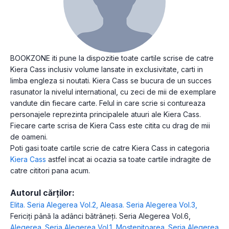
BOOKZONE iti pune la dispozitie toate cartile scrise de catre
Kiera Cass inclusiv volume lansate in exclusivitate, carti in
limba engleza si noutati. Kiera Cass se bucura de un succes
rasunator la nivelul international, cu zeci de mii de exemplare
vandute din fiecare carte. Felul in care scrie si contureaza
personajele reprezinta principalele atuuri ale Kiera Cass.
Fiecare carte scrisa de Kiera Cass este citita cu drag de mii
de oameni.
Poti gasi toate cartile scrie de catre Kiera Cass in categoria
Kiera Cass
astfel incat ai ocazia sa toate cartile indragite de
catre cititori pana acum.
Autorul cărților:
Elita. Seria Alegerea Vol.2
,
Aleasa. Seria Alegerea Vol.3
,
Fericiți până la adânci bătrâneți. Seria Alegerea Vol.6
,
Alegerea. Seria Alegerea Vol.1
,
Moștenitoarea. Seria Alegerea