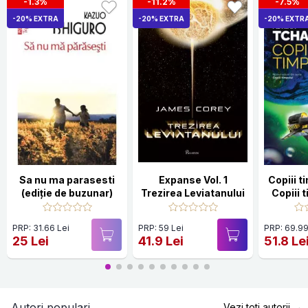
-1.3%
-11.2%
-7.5%
-20% EXTRA
-20% EXTRA
-20% EXTR
Sa nu ma parasesti
Expanse Vol. 1
Copiii t
(ediţie de buzunar)
Trezirea Leviatanului
Copiii t
PRP: 31.66 Lei
PRP: 59 Lei
PRP: 69.99
25 Lei
41.9 Lei
51.8 Le
Autori populari
Vezi toti autorii →