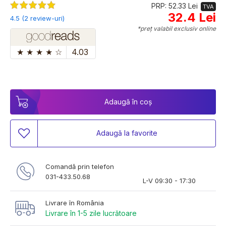
PRP: 52.33 Lei
TVA
32.4 Lei
4.5 (2 review-uri)
*preț valabil exclusiv online
★
★
★
★
☆
4.03
Adaugă în coș
Adaugă la favorite
Comandă prin telefon
031-433.50.68
L-V 09:30 - 17:30
Livrare în România
Livrare în 1-5 zile lucrătoare