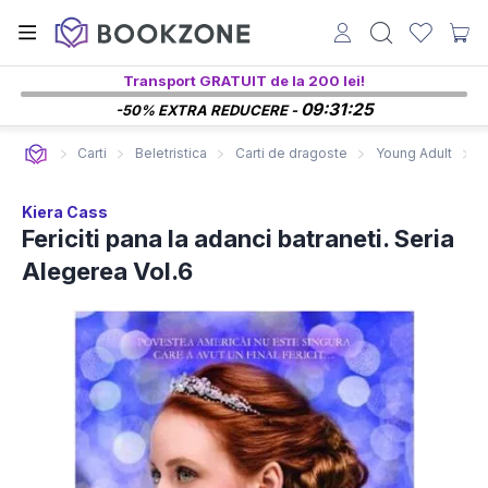
Transport GRATUIT de la 200 lei!
09:31:24
-50% EXTRA REDUCERE -
Carti
Beletristica
Carti de dragoste
Young Adult
C
Kiera Cass
Fericiti pana la adanci batraneti. Seria
Alegerea Vol.6