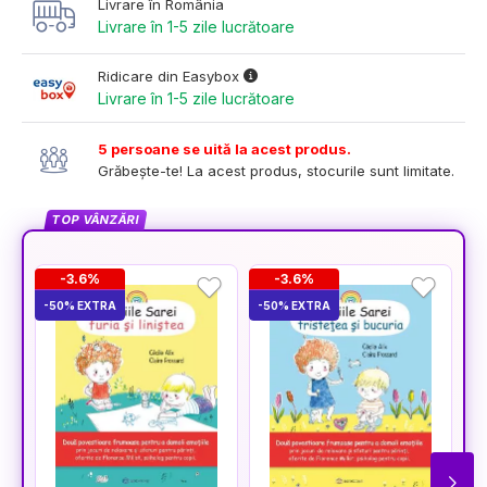
Livrare în România
Livrare în 1-5 zile lucrătoare
Ridicare din Easybox
Livrare în 1-5 zile lucrătoare
5 persoane se uită la acest produs.
Grăbește-te! La acest produs, stocurile sunt limitate.
TOP VÂNZĂRI
-3.6%
-3.6%
-50% EXTRA
-50% EXTRA
-5