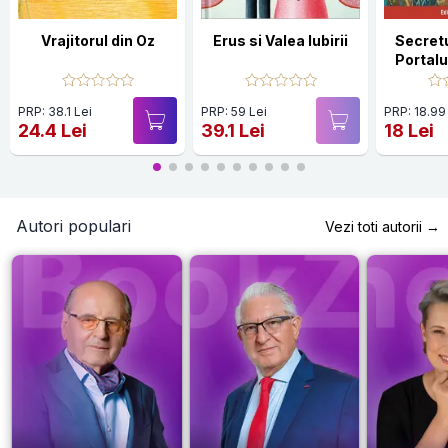
Vrajitorul din Oz
Erus si Valea Iubirii
Secretu
Portalu
PRP: 38.1 Lei
PRP: 59 Lei
PRP: 18.99
24.4 Lei
39.1 Lei
18 Lei
Autori populari
Vezi toti autorii →