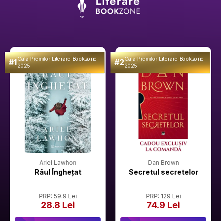
Gala Premilor Literare Bookzone
Gala Premilor Literare Bookzone
#1
#2
2025
2025
Ariel Lawhon
Dan Brown
Râul Înghețat
Secretul secretelor
PRP: 59.9 Lei
PRP: 129 Lei
28.8 Lei
74.9 Lei