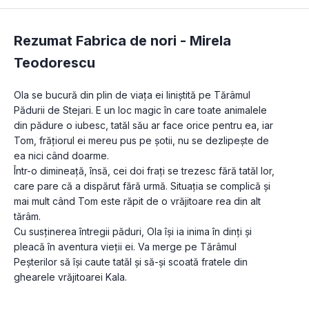
Rezumat Fabrica de nori -
Mirela
Teodorescu
Ola se bucură din plin de viața ei liniștită pe Tărâmul 
Pădurii de Stejari. E un loc magic în care toate animalele 
din pădure o iubesc, tatăl său ar face orice pentru ea, iar 
Tom, frățiorul ei mereu pus pe șotii, nu se dezlipește de 
ea nici când doarme.
Într-o dimineață, însă, cei doi frați se trezesc fără tatăl lor, 
care pare că a dispărut fără urmă. Situația se complică și 
mai mult când Tom este răpit de o vrăjitoare rea din alt 
tărâm.
Cu susținerea întregii păduri, Ola își ia inima în dinți și 
pleacă în aventura vieții ei. Va merge pe Tărâmul 
Peșterilor să își caute tatăl și să-și scoată fratele din 
ghearele vrăjitoarei Kala.