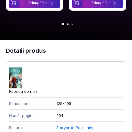
Adaugă în coș
Adaugă în coș
Detalii produs
Fabrica de nori
Dimensiune
125x195
Număr pagini
294
Editura
Storycraft Publishing