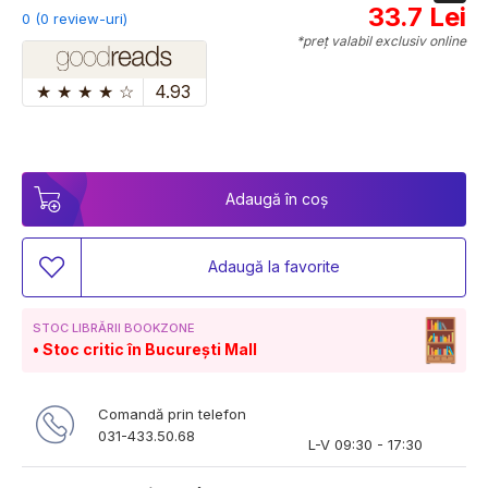
33.7 Lei
0 (0 review-uri)
*preț valabil exclusiv online
★
★
★
★
☆
4.93
Adaugă în coș
Adaugă la favorite
STOC LIBRĂRII BOOKZONE
Stoc critic în București Mall
Comandă prin telefon
031-433.50.68
L-V 09:30 - 17:30