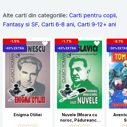
Alte carti din categoriile:
Carti pentru copii
,
Fantasy si SF
,
Carti 6-8 ani
,
Carti 9-12+ ani
-1.5%
-1.7%
-8.1%
-40% EXTRA
-40% EXTRA
-30% EXTR
Enigma Otiliei
Nuvele (Moara cu
Aventu
noroc, Pãdureanca
S
s.a.)