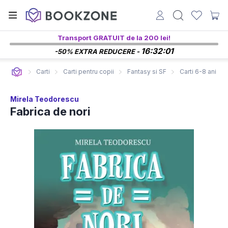
Transport GRATUIT de la 200 lei!
16:32:00
-50% EXTRA REDUCERE -
Carti
Carti pentru copii
Fantasy si SF
Carti 6-8 ani
Mirela Teodorescu
Fabrica de nori