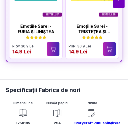
BESTSELLER
BESTSELLER
Emoțiile Sarei -
Emoțiile Sarei -
FURIA ȘI LINIȘTEA
TRISTEȚEA ȘI
BUCURIA
PRP: 30.9 Lei
PRP: 30.9 Lei
P
14.9 Lei
14.9 Lei
1
Specificații Fabrica de nori
Dimensiune
Număr pagini
Editura
Aut
125x195
294
Storycraft Publishing
Mirela Te