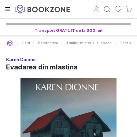
Transport GRATUIT de la 200 lei!
Carti
Beletristica
Thriller, mister si suspans
Carti horr
Karen Dionne
Evadarea din mlastina