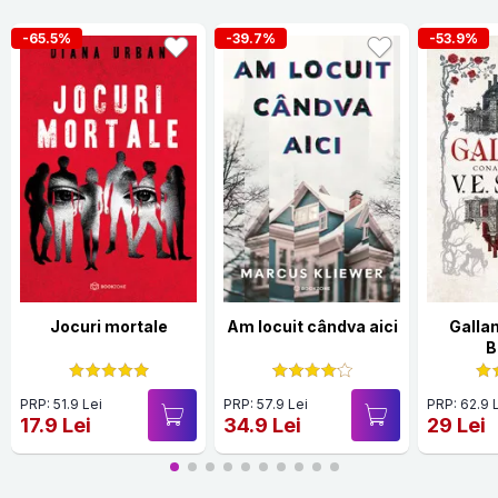
-65.5%
-39.7%
-53.9%
Jocuri mortale
Am locuit cândva aici
Galla
B
PRP: 51.9 Lei
PRP: 57.9 Lei
PRP: 62.9 
17.9 Lei
34.9 Lei
29 Lei