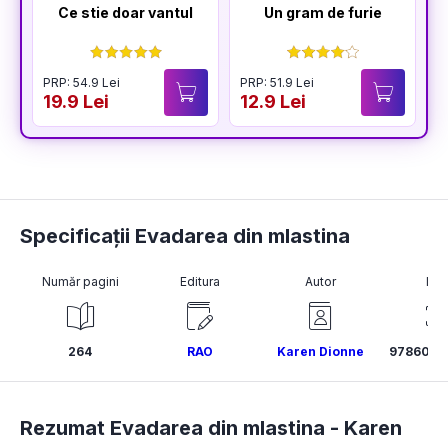
Ce stie doar vantul
Un gram de furie
PRP: 54.9 Lei
PRP: 51.9 Lei
19.9 Lei
12.9 Lei
Specificații Evadarea din mlastina
Număr pagini
Editura
Autor
ISB
264
RAO
Karen Dionne
9786068
Rezumat Evadarea din mlastina -
Karen