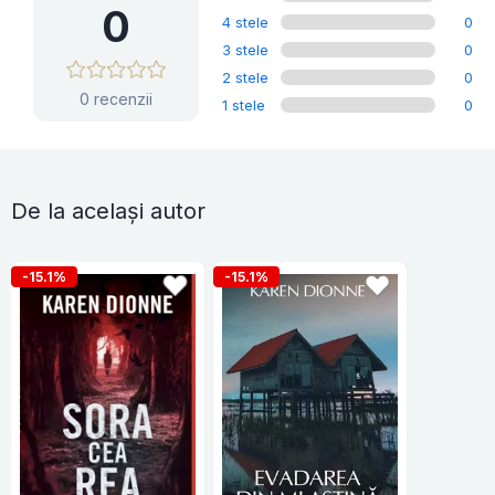
0
4 stele
0
3 stele
0
2 stele
0
0 recenzii
1 stele
0
De la același autor
-15.1%
-15.1%