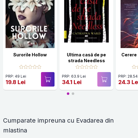
Surorile Hollow
Ultima casă de pe
Cerere 
strada Needless
PRP: 49 Lei
PRP: 63.9 Lei
PRP: 28.54
19.8 Lei
34.1 Lei
24.3 Le
Cumparate impreuna cu Evadarea din
mlastina