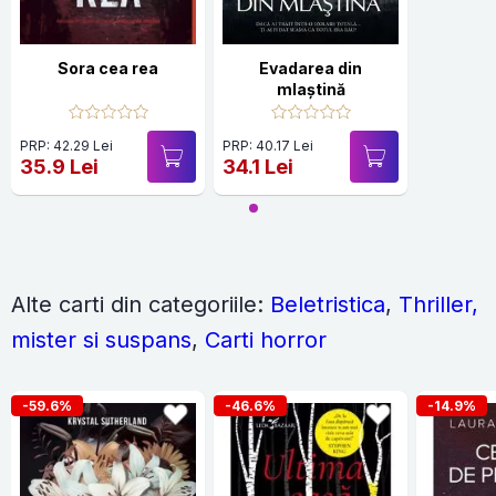
Sora cea rea
Evadarea din
mlaștină
PRP: 42.29 Lei
PRP: 40.17 Lei
35.9 Lei
34.1 Lei
Alte carti din categoriile:
Beletristica
,
Thriller,
mister si suspans
,
Carti horror
-59.6%
-46.6%
-14.9%