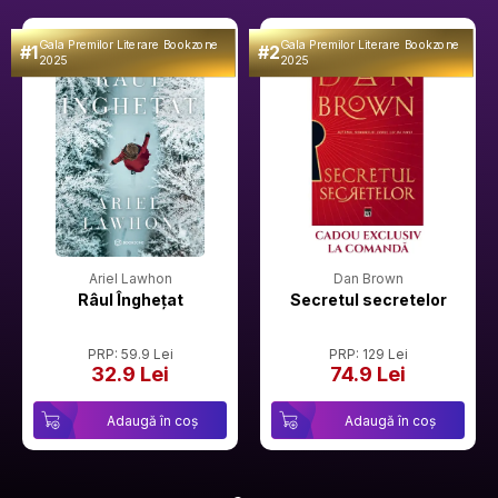
Gala Premilor Literare Bookzone
Gala Premilor Literare Bookzone
#1
#2
2025
2025
Ariel Lawhon
Dan Brown
Râul Înghețat
Secretul secretelor
PRP: 59.9 Lei
PRP: 129 Lei
32.9 Lei
74.9 Lei
Adaugă în coș
Adaugă în coș