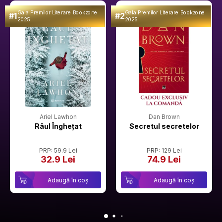
Gala Premilor Literare Bookzone
Gala Premilor Literare Bookzone
#1
#2
2025
2025
Ariel Lawhon
Dan Brown
Râul Înghețat
Secretul secretelor
PRP: 59.9 Lei
PRP: 129 Lei
32.9 Lei
74.9 Lei
Adaugă în coș
Adaugă în coș