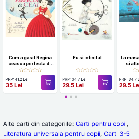
Cum a gasit Regina
Eu si infinitul
La masa
ceasca perfecta de
si alt
ceai
Bucata
PRP: 41.2 Lei
PRP: 34.7 Lei
PRP: 34.7 
35 Lei
29.5 Lei
29.5 Le
Alte carti din categoriile:
Carti pentru copii
,
Literatura universala pentru copii
,
Carti 3-5