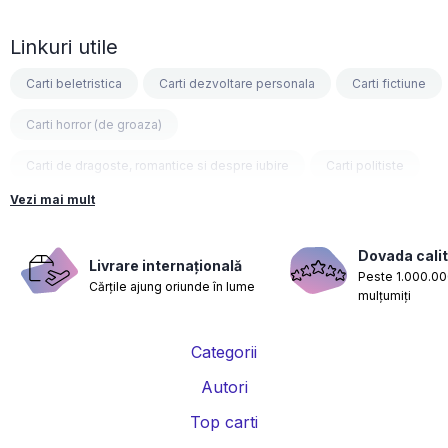
Linkuri utile
Carti beletristica
Carti dezvoltare personala
Carti fictiune
Carti horror (de groaza)
Carti de dragoste, romantice si despre iubire
Carti politiste
Vezi mai mult
Carti fantasy
Carti psihologice
Carti nutritie, sanatate si de slabit
Carti diete
Dovada calit
Livrare internațională
Peste 1.000.000
Cărțile ajung oriunde în lume
Carti despre sarcina si nastere
Carti educatie financiara
mulțumiți
Carti management si leadership
Carti marketing si vanzari
Categorii
Carti de istorie
Carti pentru copii
Carti Parintele Necula
Autori
Carti Dr. Alexandru Ciurea
Carti Parintele Vasile Ioana
Top carti