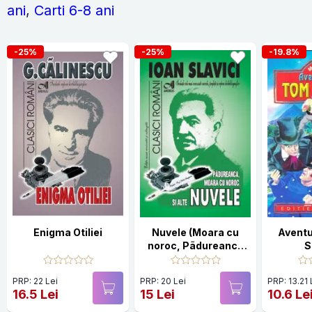
ani
,
Carti 6-8 ani
-25%
-25%
-19.8%
Enigma Otiliei
Nuvele (Moara cu
Aventu
noroc, Pãdureanca
S
s.a.)
PRP: 22 Lei
PRP: 20 Lei
PRP: 13.21 
16.5 Lei
15 Lei
10.6 Le