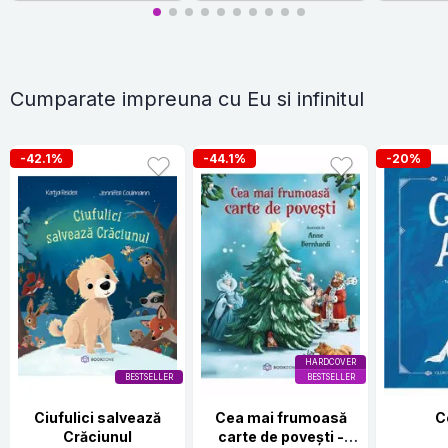
Cumparate impreuna cu Eu si infinitul
-42.1%
-44.1%
-20%
HARDCOVER
BESTSELLER
BESTSELLER
Ciufulici salvează
Cea mai frumoasă
C
Crăciunul
carte de povești -