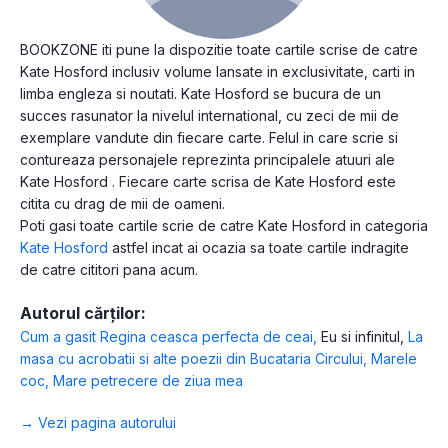
BOOKZONE iti pune la dispozitie toate cartile scrise de catre
Kate Hosford inclusiv volume lansate in exclusivitate, carti in
limba engleza si noutati. Kate Hosford se bucura de un
succes rasunator la nivelul international, cu zeci de mii de
exemplare vandute din fiecare carte. Felul in care scrie si
contureaza personajele reprezinta principalele atuuri ale
Kate Hosford . Fiecare carte scrisa de Kate Hosford este
citita cu drag de mii de oameni.
Poti gasi toate cartile scrie de catre Kate Hosford in categoria
Kate Hosford
astfel incat ai ocazia sa toate cartile indragite
de catre cititori pana acum.
Autorul cărților:
Cum a gasit Regina ceasca perfecta de ceai
,
Eu si infinitul
,
La
masa cu acrobatii si alte poezii din Bucataria Circului
,
Marele
coc
,
Mare petrecere de ziua mea
→ Vezi pagina autorului