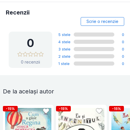
Recenzii
Scrie o recenzie
5 stele
0
0
4 stele
0
3 stele
0
2 stele
0
0 recenzii
1 stele
0
De la același autor
-15%
-15%
-15%