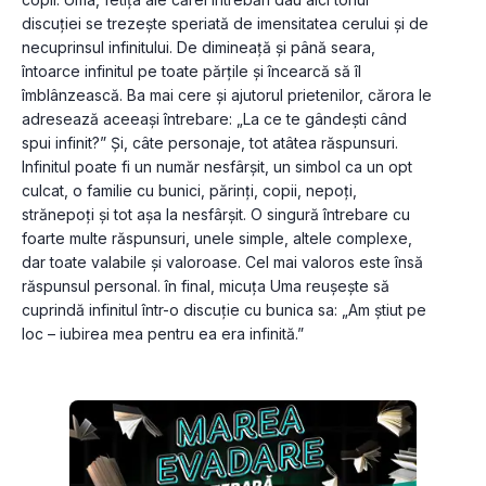
discuţiei se trezeşte speriată de imensitatea cerului şi de 
necuprinsul infinitului. De dimineaţă şi până seara, 
întoarce infinitul pe toate părţile şi încearcă să îl 
îmblânzească. Ba mai cere şi ajutorul prietenilor, cărora le 
adresează aceeaşi întrebare: „La ce te gândeşti când 
spui infinit?” Şi, câte personaje, tot atâtea răspunsuri. 
Infinitul poate fi un număr nesfârşit, un simbol ca un opt 
culcat, o familie cu bunici, părinţi, copii, nepoţi, 
strănepoţi şi tot aşa la nesfârşit. O singură întrebare cu 
foarte multe răspunsuri, unele simple, altele complexe, 
dar toate valabile şi valoroase. Cel mai valoros este însă 
răspunsul personal. în final, micuţa Uma reuşeşte să 
cuprindă infinitul într-o discuţie cu bunica sa: „Am ştiut pe 
loc – iubirea mea pentru ea era infinită.”