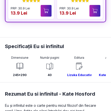
BUCURIA
PRP: 30.9 Lei
PRP: 30.9 Lei
P
13.9 Lei
13.9 Lei
1
Specificații Eu si infinitul
Dimensiune
Număr pagini
Editura
Aut
245x290
40
Lizuka Educativ
Kate Ho
Rezumat Eu si infinitul -
Kate Hosford
Eu şi infinitul este o carte pentru micul filozof din fiecare 
copil. Uma, fetiţa ale cărei întrebări dau aici tonul 