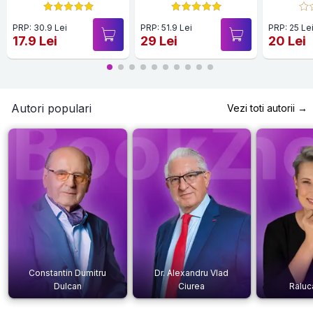
Editie cartonată
PRP: 30.9 Lei
PRP: 51.9 Lei
PRP: 25 Le
17.9 Lei
29 Lei
20 Lei
Autori populari
Vezi toti autorii →
Constantin Dumitru
Dr. Alexandru Vlad
Dulcan
Ciurea
Raluc