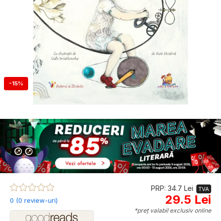
-15%
PRP: 34.7 Lei
TVA
29.5 Lei
0 (0 review-uri)
*preț valabil exclusiv online