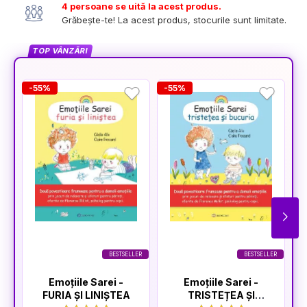
4 persoane se uită la acest produs.
Grăbește-te! La acest produs, stocurile sunt limitate.
TOP VÂNZĂRI
-55%
-55%
-
BESTSELLER
BESTSELLER
Emoțiile Sarei -
Emoțiile Sarei -
FURIA ȘI LINIȘTEA
TRISTEȚEA ȘI