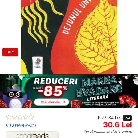
-10%
PRP: 34 Lei
TVA
30.6 Lei
0 (0 review-uri)
*preț valabil exclusiv online