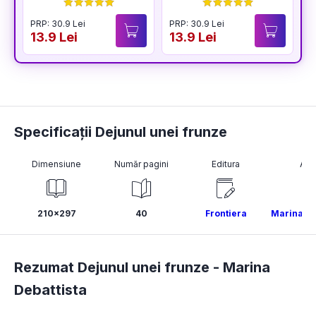
BUCURIA
PRP: 30.9 Lei
PRP: 30.9 Lei
P
13.9 Lei
13.9 Lei
1
Specificații Dejunul unei frunze
Dimensiune
Număr pagini
Editura
Aut
210x297
40
Frontiera
Marina De
Rezumat Dejunul unei frunze -
Marina
Debattista