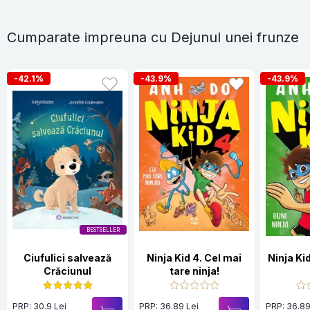
Cumparate impreuna cu Dejunul unei frunze
-42.1%
-43.9%
-43.9%
BESTSELLER
Ciufulici salvează
Ninja Kid 4. Cel mai
Ninja Kid
Crăciunul
tare ninja!
PRP: 30.9 Lei
PRP: 36.89 Lei
PRP: 36.89