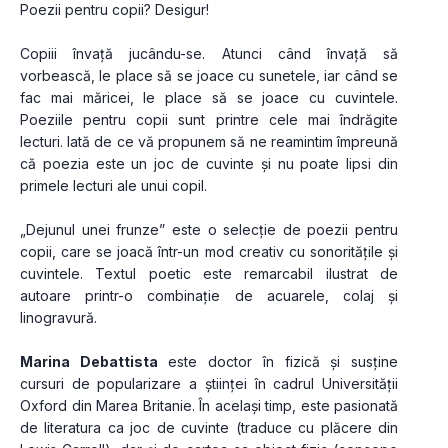
Poezii pentru copii? Desigur!
Copiii învață jucându-se. Atunci când învață să 
vorbească, le place să se joace cu sunetele, iar când se 
fac mai măricei, le place să se joace cu cuvintele. 
Poeziile pentru copii sunt printre cele mai îndrăgite 
lecturi. Iată de ce vă propunem să ne reamintim împreună 
că poezia este un joc de cuvinte și nu poate lipsi din 
primele lecturi ale unui copil.
„Dejunul unei frunze” este o selecție de poezii pentru 
copii, care se joacă într-un mod creativ cu sonoritățile și 
cuvintele. Textul poetic este remarcabil ilustrat de 
autoare printr-o combinație de acuarele, colaj și 
linogravură.
Marina Debattista
 este doctor în fizică și susține 
cursuri de popularizare a științei în cadrul Universității 
Oxford din Marea Britanie. În același timp, este pasionată 
de literatura ca joc de cuvinte (traduce cu plăcere din 