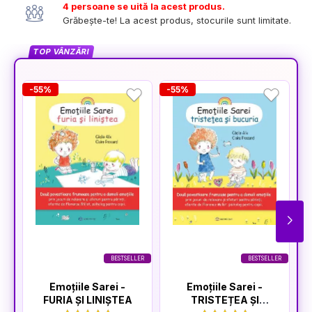
4 persoane se uită la acest produs.
Grăbește-te! La acest produs, stocurile sunt limitate.
TOP VÂNZĂRI
-55%
-55%
-
BESTSELLER
BESTSELLER
Emoțiile Sarei -
Emoțiile Sarei -
FURIA ȘI LINIȘTEA
TRISTEȚEA ȘI