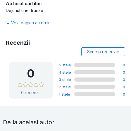
Autorul cărților:
Dejunul unei frunze
→ Vezi pagina autorului
Recenzii
Scrie o recenzie
5 stele
0
0
4 stele
0
3 stele
0
2 stele
0
0 recenzii
1 stele
0
De la același autor