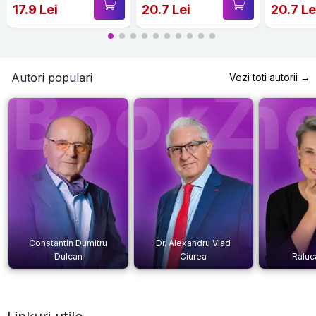
17.9 Lei
20.7 Lei
20.7 Le
Autori populari
Vezi toti autorii →
Constantin Dumitru
Dr. Alexandru Vlad
Dulcan
Ciurea
Raluc