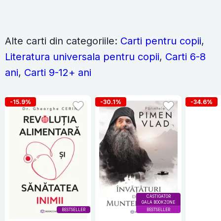
Alte carti din categoriile:
Carti pentru copii
,
Literatura universala pentru copii
,
Carti 6-8
ani
,
Carti 9-12+ ani
-15.9%
-30.1%
-34.6%
CASTIGATOR
GALA BOOKZONE
BESTSELLER
BESTSELLER