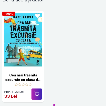
-20%
Cea mai trăsnită
excursie cu clasa din
ultimul catralion și
ceva de ani
PRP: 41.23 Lei
33 Lei