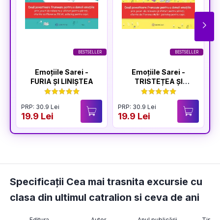
BESTSELLER
BESTSELLER
Emoțiile Sarei -
Emoțiile Sarei -
FURIA ȘI LINIȘTEA
TRISTEȚEA ȘI
BUCURIA
PRP: 30.9 Lei
PRP: 30.9 Lei
P
19.9 Lei
19.9 Lei
1
Specificații Cea mai trasnita excursie cu
clasa din ultimul catralion si ceva de ani
Editura
Autor
Anul publicării
Tip ar