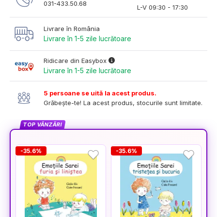
031-433.50.68
L-V 09:30 - 17:30
Livrare în România
Livrare în 1-5 zile lucrătoare
Ridicare din Easybox
Livrare în 1-5 zile lucrătoare
5 persoane se uită la acest produs.
Grăbește-te! La acest produs, stocurile sunt limitate.
TOP VÂNZĂRI
-35.6%
-35.6%
-