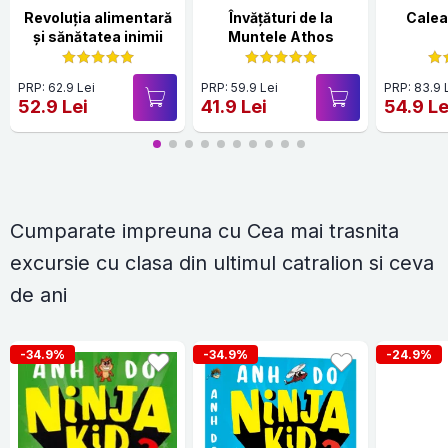
Revoluția alimentară
Învățături de la
Calea
și sănătatea inimii
Muntele Athos
PRP: 62.9 Lei
PRP: 59.9 Lei
PRP: 83.9 
52.9 Lei
41.9 Lei
54.9 Le
Cumparate impreuna cu Cea mai trasnita
excursie cu clasa din ultimul catralion si ceva
de ani
-34.9%
-34.9%
-24.9%