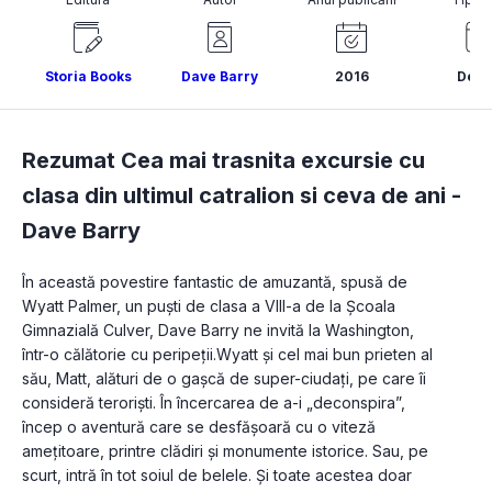
Storia Books
Dave Barry
2016
Delis
Rezumat Cea mai trasnita excursie cu
clasa din ultimul catralion si ceva de ani -
Dave Barry
În această povestire fantastic de amuzantă, spusă de 
Wyatt Palmer, un puști de clasa a VIII-a de la Școala 
Gimnazială Culver, Dave Barry ne invită la Washington, 
într-o călătorie cu peripeții.Wyatt și cel mai bun prieten al 
său, Matt, alături de o gașcă de super-ciudați, pe care îi 
consideră teroriști. În încercarea de a-i „deconspira”, 
încep o aventură care se desfășoară cu o viteză 
amețitoare, printre clădiri și monumente istorice. Sau, pe 
scurt, intră în tot soiul de belele. Și toate acestea doar 