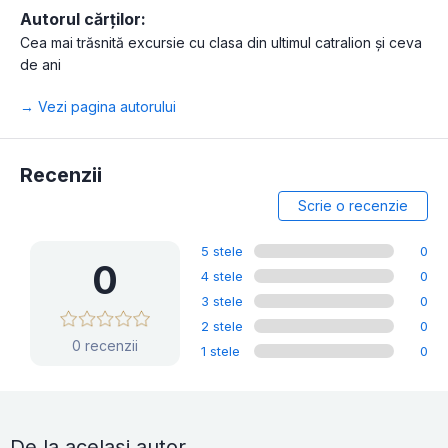
Autorul cărților:
Cea mai trăsnită excursie cu clasa din ultimul catralion și ceva
de ani
→ Vezi pagina autorului
Recenzii
Scrie o recenzie
5 stele
0
0
4 stele
0
3 stele
0
2 stele
0
0 recenzii
1 stele
0
De la același autor