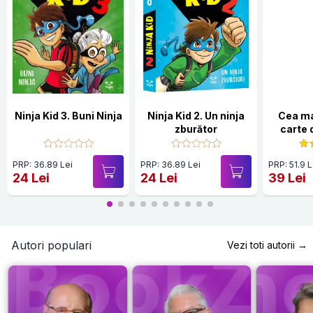
Ninja Kid 3. Buni Ninja
Ninja Kid 2. Un ninja
Cea ma
zburător
carte 
Editi
PRP: 36.89 Lei
PRP: 36.89 Lei
PRP: 51.9 L
24 Lei
24 Lei
39 Lei
Autori populari
Vezi toti autorii →