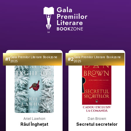
Gala Premilor Literare Bookzone
Gala Premilor Literare Bookzone
#1
#2
2025
2025
Ariel Lawhon
Dan Brown
Râul Înghețat
Secretul secretelor