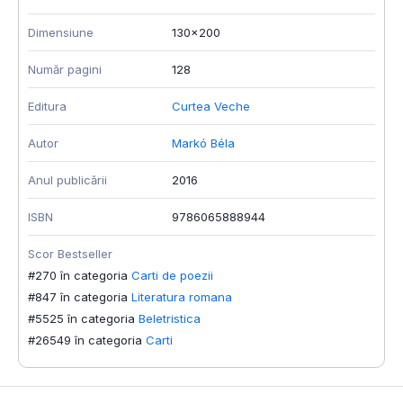
Dimensiune
130x200
Număr pagini
128
Editura
Curtea Veche
Autor
Markó Béla
Anul publicării
2016
ISBN
9786065888944
Scor Bestseller
#270 în categoria
Carti de poezii
#847 în categoria
Literatura romana
#5525 în categoria
Beletristica
#26549 în categoria
Carti