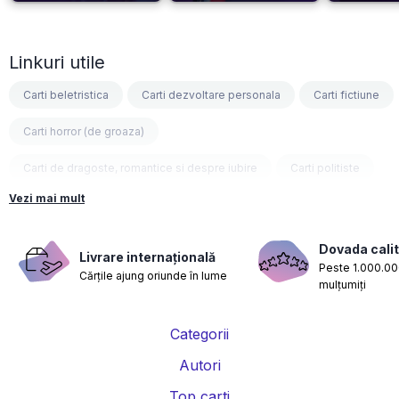
Linkuri utile
Carti beletristica
Carti dezvoltare personala
Carti fictiune
Carti horror (de groaza)
Carti de dragoste, romantice si despre iubire
Carti politiste
Vezi mai mult
Carti fantasy
Carti psihologice
Carti nutritie, sanatate si de slabit
Carti diete
Dovada calit
Livrare internațională
Peste 1.000.000
Cărțile ajung oriunde în lume
Carti despre sarcina si nastere
Carti educatie financiara
mulțumiți
Carti management si leadership
Carti marketing si vanzari
Categorii
Carti de istorie
Carti pentru copii
Carti Parintele Necula
Autori
Carti Dr. Alexandru Ciurea
Carti Parintele Vasile Ioana
Top carti