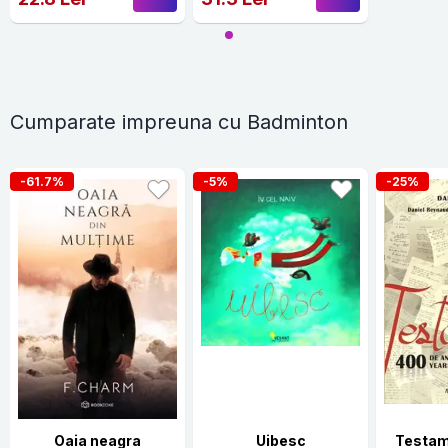
Cumparate impreuna cu Badminton
-61.7%
-5%
-25%
Oaia neagra
Uibesc
Testam