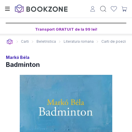
Transport GRATUIT de la 99 lei!
Carti
Beletristica
Literatura romana
Carti de poezii
Markó Béla
Badminton