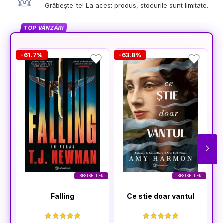
Grăbește-te! La acest produs, stocurile sunt limitate.
TOP VÂNZĂRI
-61.7%
-63.8%
-
BESTSELLER
BESTSELLER
Falling
Ce stie doar vantul