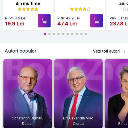
din multime
ani 
rom
PRP: 51.9 Lei
PRP: 49.9 Lei
PRP: 317.13
19.9 Lei
47.4 Lei
237.8 L
Autori populari
Vezi toti autorii →
Constantin Dumitru
Dr. Alexandru Vlad
Dulcan
Ciurea
Raluc