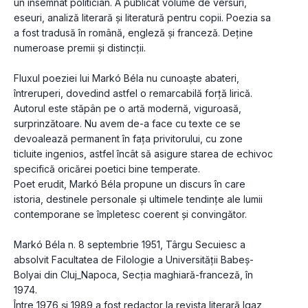
un însemnat politician. A publicat volume de versuri, 
eseuri, analiză literară şi literatură pentru copii. Poezia sa 
a fost tradusă în română, engleză şi franceză. Deţine 
numeroase premii şi distincţii.
Fluxul poeziei lui Markó Béla nu cunoaşte abateri, 
întreruperi, dovedind astfel o remarcabilă forţă lirică. 
Autorul este stăpân pe o artă modernă, viguroasă, 
surprinzătoare. Nu avem de-a face cu texte ce se 
devoalează permanent în faţa privitorului, cu zone 
ticluite ingenios, astfel încât să asigure starea de echivoc 
specifică oricărei poetici bine temperate.
Poet erudit, Markó Béla propune un discurs în care 
istoria, destinele personale şi ultimele tendinţe ale lumii 
contemporane se împletesc coerent şi convingător.
Markó Béla n. 8 septembrie 1951, Târgu Secuiesc a 
absolvit Facultatea de Filologie a Universităţii Babeş-
Bolyai din Cluj_Napoca, Secţia maghiară-franceză, în 
1974.
Între 1976 şi 1989 a fost redactor la revista literară Igaz 