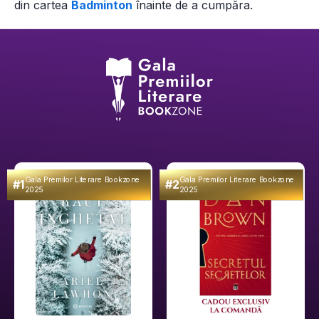
din
cartea
Badminton
înainte de a cumpăra.
Gala Premilor Literare Bookzone
Gala Premilor Literare Bookzone
#1
#2
2025
2025