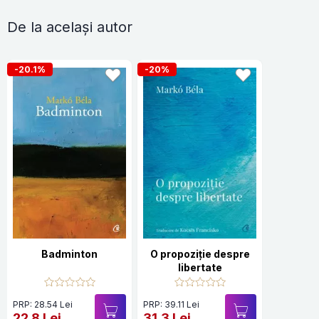
De la același autor
-20.1%
-20%
Badminton
O propoziție despre
libertate
PRP: 28.54 Lei
PRP: 39.11 Lei
22.8 Lei
31.3 Lei