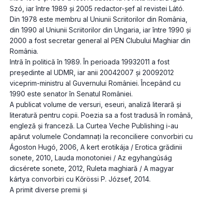
Szó, iar între 1989 şi 2005 redactor-şef al revistei Látó. 
Din 1978 este membru al Uniunii Scriitorilor din România, 
din 1990 al Uniunii Scriitorilor din Ungaria, iar între 1990 şi 
2000 a fost secretar general al PEN Clubului Maghiar din 
România.
Intră în politică în 1989. În perioada 19932011 a fost 
preşedinte al UDMR, iar anii 20042007 şi 20092012 
viceprim-ministru al Guvernului României. Începând cu 
1990 este senator în Senatul României.
A publicat volume de versuri, eseuri, analiză literară şi 
literatură pentru copii. Poezia sa a fost tradusă în română, 
engleză şi franceză. La Curtea Veche Publishing i-au 
apărut volumele Condamnaţi la reconciliere convorbiri cu 
Ágoston Hugó, 2006, A kert erotikája / Erotica grădinii 
sonete, 2010, Lauda monotoniei / Az egyhangúság 
dicsérete sonete, 2012, Ruleta maghiară / A magyar 
kártya convorbiri cu Kőrössi P. József, 2014.
A primit diverse premii şi 