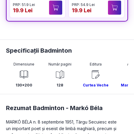
PRP: 51.9 Lei
PRP: 54.9 Lei
19.9 Lei
19.9 Lei
Specificații Badminton
Dimensiune
Număr pagini
Editura
Aut
130x200
128
Curtea Veche
Markó 
Rezumat Badminton -
Markó Béla
MARKÓ BÉLA n. 8 septembrie 1951, Târgu Secuiesc este 
un important poet şi eseist de limbă maghiară, precum şi 