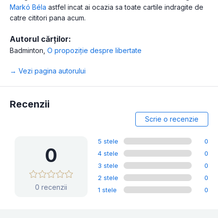
Markó Béla
astfel incat ai ocazia sa toate cartile indragite de
catre cititori pana acum.
Autorul cărților:
Badminton
,
O propoziție despre libertate
→ Vezi pagina autorului
Recenzii
Scrie o recenzie
5 stele
0
0
4 stele
0
3 stele
0
2 stele
0
0 recenzii
1 stele
0