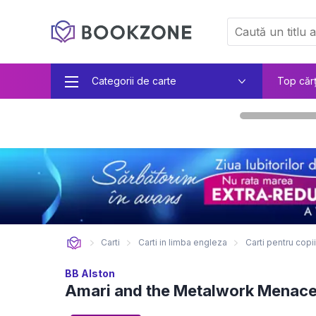
Categorii de carte
Top căr
Carti
Carti in limba engleza
Carti pentru copi
BB Alston
Amari and the Metalwork Menac