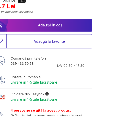
 109.9 Lei
TVA
.7 Lei
 valabil exclusiv online
Adaugă în coș
Adaugă la favorite
Comandă prin telefon
031-433.50.68
L-V 09:30 - 17:30
Livrare în România
Livrare în 1-5 zile lucrătoare
Ridicare din Easybox
Livrare în 1-5 zile lucrătoare
4 persoane se uită la acest produs.
Grăbește-te! La acest produs, stocurile sunt