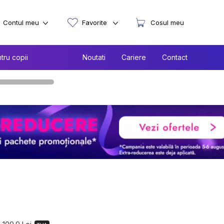
Contul meu
Favorite
Cosul meu
tru copii
Noutati
Cariere
Contact