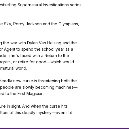
selling Supernatural Investigations series 
the Sky, Percy Jackson and the Olympians, 
g the war with Dylan Van Helsing and the 
r Agent to spend the school year as a 
de, she's faced with a Return to the 
rogram, or retire for good—which would 
rnatural world.
deadly new curse is threatening both the 
in, people are slowly becoming machines—
d to the First Magician.
 in sight. And when the curse hits 
ttom of this deadly mystery—even if it 