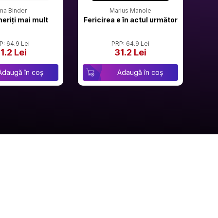
rina Binder
Marius Manole
meriți mai mult
Fericirea e în actul următor
P: 64.9 Lei
PRP: 64.9 Lei
1.2 Lei
31.2 Lei
Adaugă în coș
Adaugă în coș