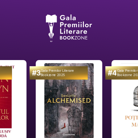
#3
#4
Gala Premilor Literare
Gala Premilor
Bookzone 2025
Bookzone 20