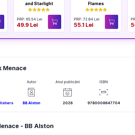
and Starlight
Flames
PRP: 65.54 Lei
PRP: 72.84 Lei
PR
49.9 Lei
55.1 Lei
5
rk Menace
Autor
Anul publicării
ISBN
lishers
BB Alston
2026
9780008647704
Menace -
BB Alston