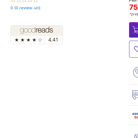
PRP:
75
0 (0 review-uri)
*preț
★
★
★
★
☆
4.41