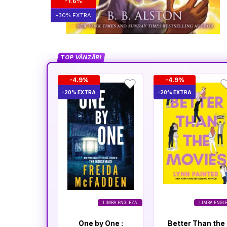
-1.6%
-30% EXTRA
TOP VÂNZĂRI
-4.9%
-4.9%
-20% EXTRA
-20% EXTRA
LIMBA ENGLEZA
LIMBA ENGL
One by One :
Better Than the