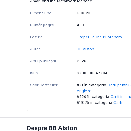
Amari and the Metalwork Menace
Dimensiune
150x230
Număr pagini
400
Editura
HarperCollins Publishers
Autor
BB Alston
Anul publicării
2026
ISBN
9780008647704
Scor Bestseller
#71 în categoria
Carti pentru 
engleza
#420 în categoria
Carti in li
#11025 în categoria
Carti
Despre BB Alston