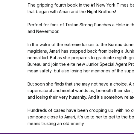
The gripping fourth book in the #1 New York Times best
that began with Amari and the Night Brothers!
Perfect for fans of Tristan Strong Punches a Hole in 
and Nevermoor.
In the wake of the extreme losses to the Bureau durin
magicians, Amari has stepped back from being a Junio
normal kid. But as she prepares to graduate eighth gra
Bureau and join the elite new Junior Special Agent P
mean safety, but also losing her memories of the supe
But soon she finds that she may not have a choice. A 
supernatural and mortal worlds as, beneath their sk
and losing their very humanity. And it's somehow relate
Hundreds of cases have been cropping up, with no cure
someone close to Amari, it's up to her to get to the bo
means trusting an old enemy.