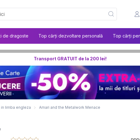
ți de dragoste
Top cărți dezvoltare personală
Top cărți pen
Transport GRATUIT de la 200 lei!
i in limba engleza
Amari and the Metalwork Menace
e