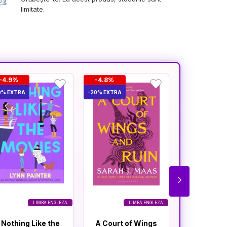
limitate.
-4.9%
-4.8%
-4.8%
0% EXTRA
-20% EXTRA
-20% EXTRA
LIMBA ENGLEZA
LIMBA ENGLEZA
Nothing Like the
A Court of Wings
A Court 