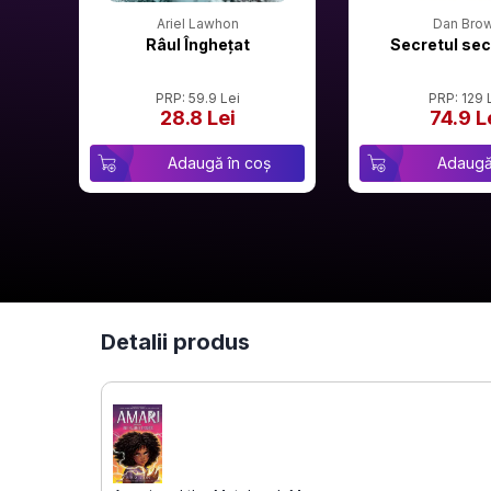
Ariel Lawhon
Dan Bro
Râul Înghețat
Secretul sec
PRP: 59.9 Lei
PRP: 129 
28.8 Lei
74.9 L
Adaugă în coș
Adaugă
Detalii produs