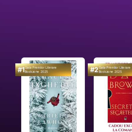
#1
#2
Gala Premilor Literare
Gala Premilor Literare
Bookzone 2025
Bookzone 2025