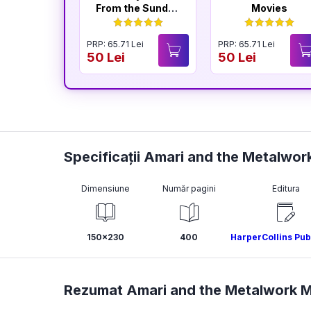
From the Sunday
Movies
Times
Bestselling
PRP: 65.71 Lei
PRP: 65.71 Lei
Author of The
50 Lei
50 Lei
Housemaid
Specificații Amari and the Metalwo
Dimensiune
Număr pagini
Editura
150x230
400
HarperCollins Pub
Rezumat Amari and the Metalwork 