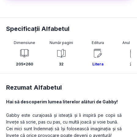
Specificații Alfabetul
Dimensiune
Număr pagini
Editura
Anul pub
205x260
32
Litera
202
Rezumat Alfabetul
Hai să descoperim lumea literelor alături de Gabby!
Gabby este curajoasă și isteață și îi inspiră pe copii să 
învețe să scrie, pas cu pas, cu multă joacă și voie bună.
Cei mici sunt îndemnați să își folosească imaginația și să 
învețe că orice provocare poate deveni o aventură!