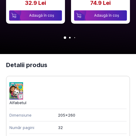
32.9 Lei
74.9 Lei
Adaugă în coș
Adaugă în coș
Detalii produs
Alfabetul
Dimensiune
205x260
Număr pagini
32