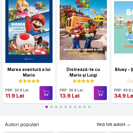
Marea aventură a lui
Distrează-te cu
Bluey - 
Mario
Mario și Luigi
PRP: 30.9 Lei
PRP: 36.9 Lei
PRP: 49.9 
11.9 Lei
13.9 Lei
34.9 Le
Autori populari
Vezi toti autorii →