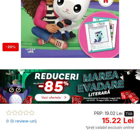
-20%
PRP: 19.02 Lei
TVA
15.22 Lei
0 (0 review-uri)
*preț valabil exclusiv online