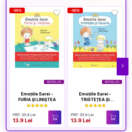
-55%
-55%
-
BESTSELLER
BESTSELLER
Emoțiile Sarei -
Emoțiile Sarei -
FURIA ȘI LINIȘTEA
TRISTEȚEA ȘI
BUCURIA
PRP: 30.9 Lei
PRP: 30.9 Lei
P
13.9 Lei
13.9 Lei
1