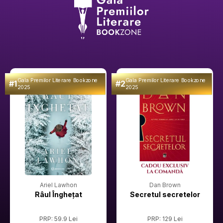
Gala Premilor Literare Bookzone
Gala Premilor Literare Bookzone
#1
#2
2025
2025
Ariel Lawhon
Dan Brown
Râul Înghețat
Secretul secretelor
PRP: 59.9 Lei
PRP: 129 Lei