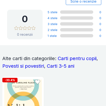
Scrie o recenzie
5 stele
0
0
4 stele
0
3 stele
0
2 stele
0
0 recenzii
1 stele
0
Alte carti din categoriile:
Carti pentru copii
,
Povesti si povestiri
,
Carti 3-5 ani
-33.4%