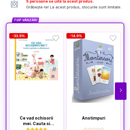
5 persoane se uită la acest produs.
Grăbește-te! La acest produs, stocurile sunt limitate.
TOP VÂNZĂRI
-33.9%
-14.9%
-
Ce vad ochisorii
Anotimpuri
mei. Cauta si
gaseste cu