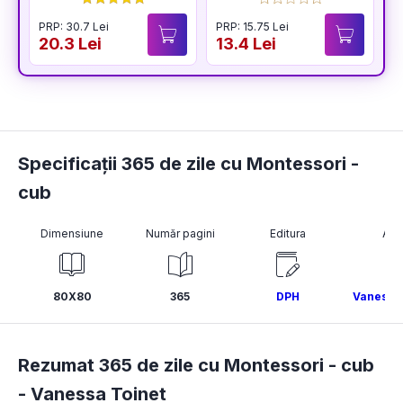
Montessori. Acasa
PRP: 30.7 Lei
PRP: 15.75 Lei
20.3 Lei
13.4 Lei
Specificații 365 de zile cu Montessori -
cub
Dimensiune
Număr pagini
Editura
Aut
80X80
365
DPH
Vanessa 
Rezumat 365 de zile cu Montessori - cub
-
Vanessa Toinet