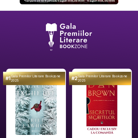
Gala Premilor Literare Bookzone
Gala Premilor Literare Bookzone
#1
#2
2025
2025