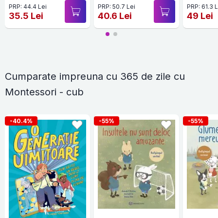
care va ajuta copilul
in fo
PRP: 44.4 Lei
PRP: 50.7 Lei
PRP: 61.3 L
sa-si dezvolte
35.5 Lei
40.6 Lei
49 Lei
autonomia!
Cumparate impreuna cu 365 de zile cu
Montessori - cub
-40.4%
-55%
-55%