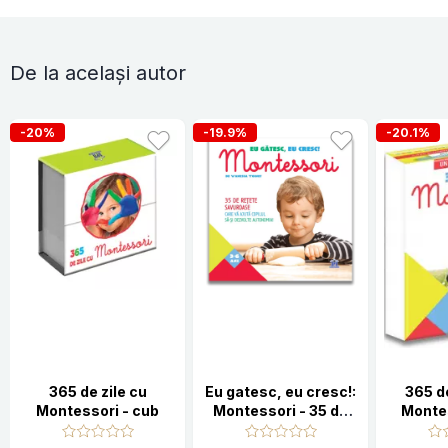
De la același autor
-20%
-19.9%
-20.1%
365 de zile cu
Eu gatesc, eu cresc!:
365 de
Montessori - cub
Montessori - 35 de
Monte
retete savuroase
copii imp