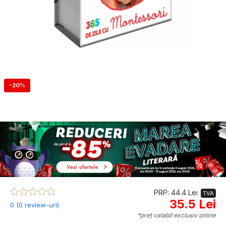
-20%
PRP: 44.4 Lei
TVA
35.5 Lei
0 (0 review-uri)
*preț valabil exclusiv online