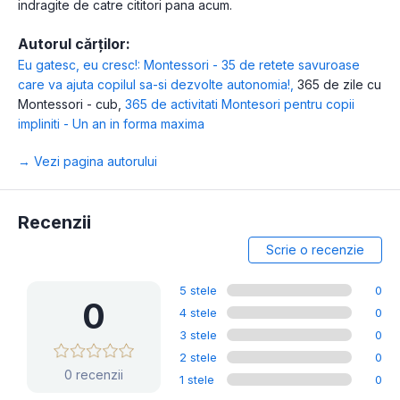
indragite de catre cititori pana acum.
Autorul cărților:
Eu gatesc, eu cresc!: Montessori - 35 de retete savuroase
care va ajuta copilul sa-si dezvolte autonomia!
,
365 de zile cu
Montessori - cub
,
365 de activitati Montesori pentru copii
impliniti - Un an in forma maxima
→ Vezi pagina autorului
Recenzii
Scrie o recenzie
5 stele
0
0
4 stele
0
3 stele
0
2 stele
0
0 recenzii
1 stele
0