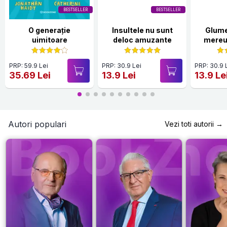
BESTSELLER
BESTSELLER
O generație
Insultele nu sunt
Glume
uimitoare
deloc amuzante
mereu
PRP: 59.9 Lei
PRP: 30.9 Lei
PRP: 30.9 
35.69 Lei
13.9 Lei
13.9 Le
Autori populari
Vezi toti autorii →