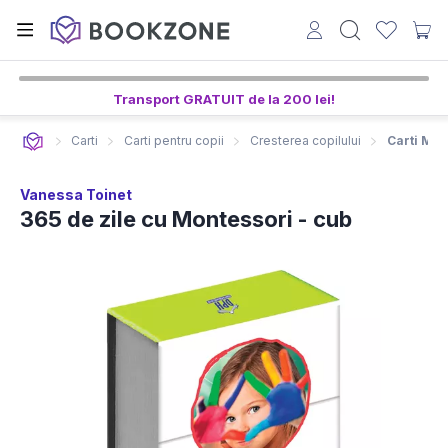
Transport GRATUIT de la 200 lei!
Carti
Carti pentru copii
Cresterea copilului
Carti Mon
Vanessa Toinet
365 de zile cu Montessori - cub