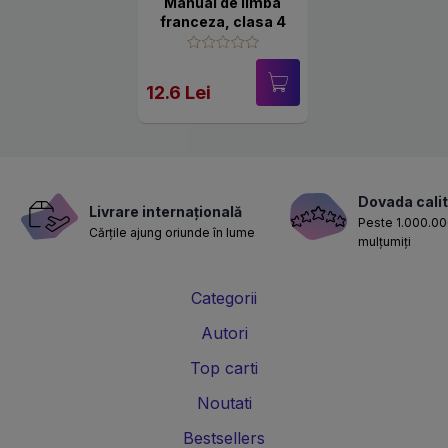
Manual de limba
franceza, clasa 4
12.6 Lei
Dovada calit
Livrare internațională
Peste 1.000.000
Cărțile ajung oriunde în lume
mulțumiți
Categorii
Autori
Top carti
Noutati
Bestsellers