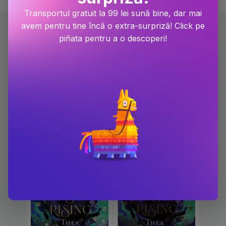
Transportul gratuit la 99 lei sună bine, dar mai
avem pentru tine încă o extra-surpriză! Click pe
piñata pentru a o descoperi!
Carti scrise de Thea
Guanzon
-9.3%
-15.1%