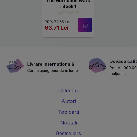
The Hurricane Wars
: Book 1
PRP: 72.65 Lei
63.71 Lei
Dovada calit
Livrare internațională
Peste 1.000.000
Cărțile ajung oriunde în lume
mulțumiți
Categorii
Autori
Top carti
Noutati
Bestsellers