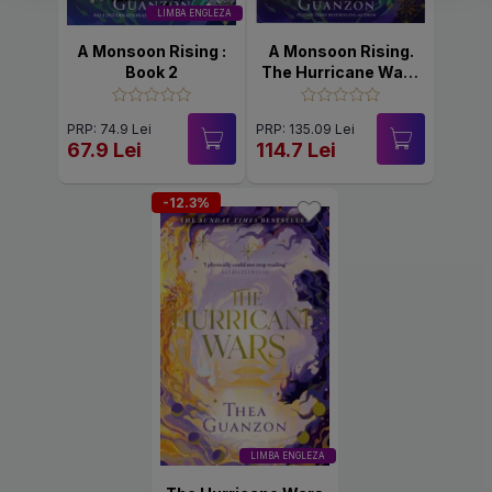
LIMBA ENGLEZA
A Monsoon Rising :
A Monsoon Rising.
Book 2
The Hurricane Wars
#2
PRP: 74.9 Lei
PRP: 135.09 Lei
67.9 Lei
114.7 Lei
-12.3%
LIMBA ENGLEZA