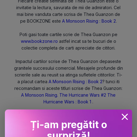
Fiecare creatie semnata de Thea Guanzon este o
invitatie la lectura, savurata de mii de admiratori. Cel
mai bine vanduta carte scrisa de Thea Guanzon de
pe BOOKZONE este
A Monsoon Rising : Book 2
.
Poti gasi toate cartile scrie de Thea Guanzon pe
www.bookzone.ro
astfel incat sa te bucuri de o
colectie completa de carti apreciate de cititori.
Impactul cartilor scrise de Thea Guanzon depaseste
granitele succesului comercial. Mesajele profunde din
scrierile sale au reusit sa atinga sufletele cititorilor. Ti-
a placut cartea
A Monsoon Rising : Book 2
? tunci iti
recomandam si aceste titluri scrise de Thea Guanzon:
A Monsoon Rising. The Hurricane Wars #2
The
Hurricane Wars : Book 1
.
Descopera lumea fascinanta a cartilor cu libraria
Ți-am pregătit o
online Bookzone, partenerul tau in calatoria literara.
Bookzone, mereu la un click distanta.
surpriză!