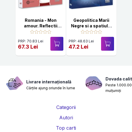
Romania - Mon
Geopolitica Marii
amour. Reflectii
Negre si a spatiului
geografice si
pontic
geopolitice
PRP: 70.83 Lei
PRP: 48.63 Lei
67.3 Lei
47.2 Lei
Dovada calit
Livrare internațională
Peste 1.000.000
Cărțile ajung oriunde în lume
mulțumiți
Categorii
Autori
Top carti