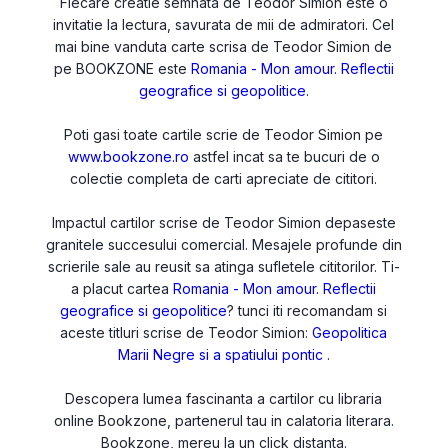
Fiecare creatie semnata de Teodor Simion este o
invitatie la lectura, savurata de mii de admiratori. Cel
mai bine vanduta carte scrisa de Teodor Simion de
pe BOOKZONE este
Romania - Mon amour. Reflectii
geografice si geopolitice
.
Poti gasi toate cartile scrie de Teodor Simion pe
www.bookzone.ro
astfel incat sa te bucuri de o
colectie completa de carti apreciate de cititori.
Impactul cartilor scrise de Teodor Simion depaseste
granitele succesului comercial. Mesajele profunde din
scrierile sale au reusit sa atinga sufletele cititorilor. Ti-
a placut cartea
Romania - Mon amour. Reflectii
geografice si geopolitice
? tunci iti recomandam si
aceste titluri scrise de Teodor Simion:
Geopolitica
Marii Negre si a spatiului pontic
.
Descopera lumea fascinanta a cartilor cu libraria
online Bookzone, partenerul tau in calatoria literara.
Bookzone, mereu la un click distanta.