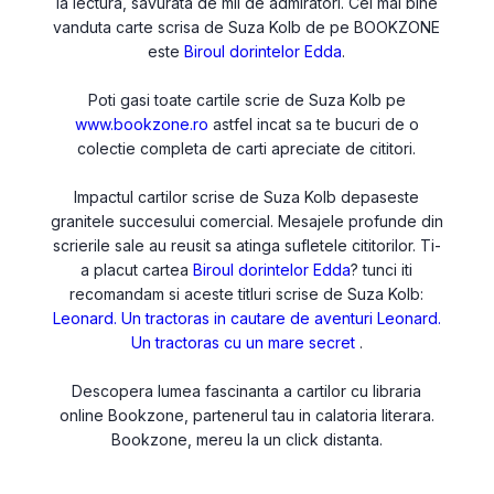
la lectura, savurata de mii de admiratori. Cel mai bine
vanduta carte scrisa de Suza Kolb de pe BOOKZONE
este
Biroul dorintelor Edda
.
Poti gasi toate cartile scrie de Suza Kolb pe
www.bookzone.ro
astfel incat sa te bucuri de o
colectie completa de carti apreciate de cititori.
Impactul cartilor scrise de Suza Kolb depaseste
granitele succesului comercial. Mesajele profunde din
scrierile sale au reusit sa atinga sufletele cititorilor. Ti-
a placut cartea
Biroul dorintelor Edda
? tunci iti
recomandam si aceste titluri scrise de Suza Kolb:
Leonard. Un tractoras in cautare de aventuri
Leonard.
Un tractoras cu un mare secret
.
Descopera lumea fascinanta a cartilor cu libraria
online Bookzone, partenerul tau in calatoria literara.
Bookzone, mereu la un click distanta.