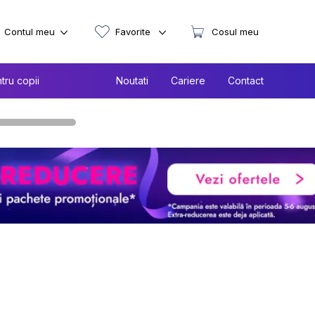
Contul meu
Favorite
Cosul meu
tru copii
Noutati
Cariere
Contact