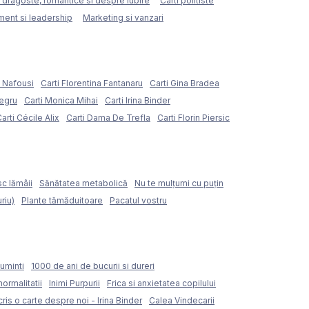
e dragoste, romantice si despre iubire
Carti politiste
ent si leadership
Marketing si vanzari
e Nafousi
Carti Florentina Fantanaru
Carti Gina Bradea
Negru
Carti Monica Mihai
Carti Irina Binder
arti Cécile Alix
Carti Dama De Trefla
Carti Florin Piersic
sc lămâii
Sănătatea metabolică
Nu te mulțumi cu puțin
riu)
Plante tămăduitoare
Pacatul vostru
uminti
1000 de ani de bucurii si dureri
normalitatii
Inimi Purpurii
Frica si anxietatea copilului
ris o carte despre noi - Irina Binder
Calea Vindecarii