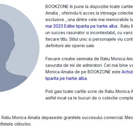
BOOKZONE iti pune la dispozitie toate cartil
Amalia , oferindu-ti acces la intreaga colecti
exclusive , una dintre cele mai memorabile lu
mai 2023 Editie tiparita pe hartie alba
. Ratiu
un succes rasunator si incontestabil, cu van
fiecare titlu. Stilul unic si personajele viu c
definitorii ale operei sale.
Fiecare creatie semnata de Ratiu Monica Amali
savurata de mii de admiratori. Cel mai bine v
Monica Amalia de pe BOOKZONE este
Achizi
tiparita pe hartie alba
.
Poti gasi toate cartile scrie de Ratiu Monica
astfel incat sa te bucuri de o colectie compl
de Ratiu Monica Amalia depaseste granitele succesului comercial. Mes
letele cititorilor.