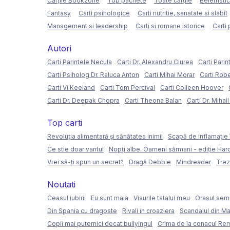
Cărțile Bookzone
Top pachete
Toate cărțile
Beletristi
Fantasy
Carti psihologice
Carti nutritie, sanatate si slabit
Management si leadership
Carti si romane istorice
Carti 
Autori
Carti Parintele Necula
Carti Dr. Alexandru Ciurea
Carti Parin
Carti Psiholog Dr. Raluca Anton
Carti Mihai Morar
Carti Rob
Carti Vi Keeland
Carti Tom Percival
Carti Colleen Hoover
Carti Dr. Deepak Chopra
Carti Theona Balan
Carti Dr. Mihai
Top carti
Revoluția alimentară și sănătatea inimii
Scapă de inflamație 
Ce stie doar vantul
Nopți albe. Oameni sărmani - ediție Ha
Vrei să-ți spun un secret?
Dragă Debbie
Mindreader
Trez
Noutati
Ceasul iubirii
Eu sunt maia
Visurile tatalui meu
Orasul semi
Din Spania cu dragoste
Rivali in croaziera
Scandalul din Ma
Copii mai puternici decat bullyingul
Crima de la conacul Re