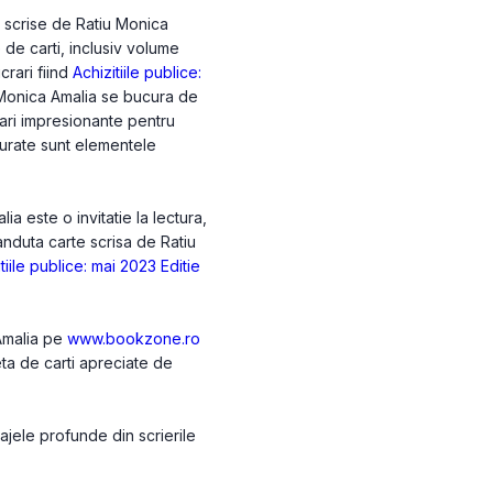
e scrise de Ratiu Monica
e de carti, inclusiv volume
crari fiind
Achizitiile publice:
 Monica Amalia se bucura de
zari impresionante pentru
onturate sunt elementele
a este o invitatie la lectura,
anduta carte scrisa de Ratiu
tiile publice: mai 2023 Editie
 Amalia pe
www.bookzone.ro
eta de carti apreciate de
ajele profunde din scrierile