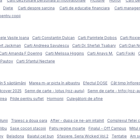
ca
Carti dezvoltare personala si motivationale
Fictiune
Horror
Carti d
Diete
Carti despre sarcina
Carti de educatie financiara
Carti managem
pentru copii
tele Vasile Ioana
Carti Constantin Dulcan
Carti Parintele Dobos
Carti Roxi
ert Jackman
Carti Andreea Savulescu
Carti Dr. Shefali Tsabary
Carti Dan 
Carti Amanda F Doering
Carti Melissa Higgins
Carti Anays M.
Carti Fixiki
C
l Pautov
Carti Sfantul Nectarie
în 5 săptămâni
Marea m-ar picta în albastru
Efectul DOSE
Cât timp înflore
rdcover 2025
Semn de carte - lotus (roz-auriu)
Semn de carte - trifoi (roz-au
irea
Pilde pentru suflet
Hormonii
Culegătorii de afine
lunii
Traiesc a doua oara
After - dupa ce ne-am intalnit
Complexul fetei c
libu
Sase cocori stacojii
Patru regine moarte
Finalul - Off Campus
Mitul 
my
Beladona
Baiatul cel bun
Sfasiere. Seria Wicked Vol.2
Tentatie
Am sc