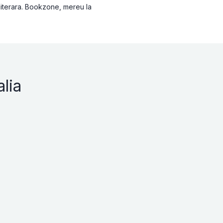
 literara. Bookzone, mereu la
lia