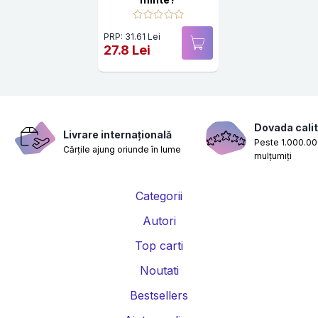
PRP: 31.61 Lei
27.8 Lei
Dovada calit
Livrare internațională
Peste 1.000.000
Cărțile ajung oriunde în lume
mulțumiți
Categorii
Autori
Top carti
Noutati
Bestsellers