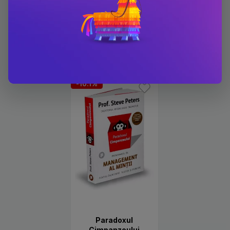
Carti scrise de Prof. Steve
Peters
-10.1%
Paradoxul
Cimpanzeului