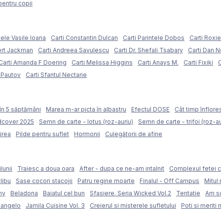
pentru copii
tele Vasile Ioana
Carti Constantin Dulcan
Carti Parintele Dobos
Carti Roxi
ert Jackman
Carti Andreea Savulescu
Carti Dr. Shefali Tsabary
Carti Dan 
Carti Amanda F Doering
Carti Melissa Higgins
Carti Anays M.
Carti Fixiki
C
l Pautov
Carti Sfantul Nectarie
în 5 săptămâni
Marea m-ar picta în albastru
Efectul DOSE
Cât timp înflore
rdcover 2025
Semn de carte - lotus (roz-auriu)
Semn de carte - trifoi (roz-au
irea
Pilde pentru suflet
Hormonii
Culegătorii de afine
lunii
Traiesc a doua oara
After - dupa ce ne-am intalnit
Complexul fetei c
libu
Sase cocori stacojii
Patru regine moarte
Finalul - Off Campus
Mitul 
my
Beladona
Baiatul cel bun
Sfasiere. Seria Wicked Vol.2
Tentatie
Am sc
langelo
Jamila Cuisine Vol. 3
Creierul si misterele sufletului
Poti si meriti 