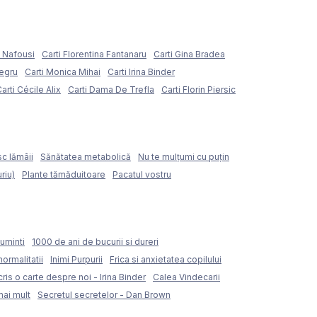
e Nafousi
Carti Florentina Fantanaru
Carti Gina Bradea
Negru
Carti Monica Mihai
Carti Irina Binder
arti Cécile Alix
Carti Dama De Trefla
Carti Florin Piersic
sc lămâii
Sănătatea metabolică
Nu te mulțumi cu puțin
riu)
Plante tămăduitoare
Pacatul vostru
uminti
1000 de ani de bucurii si dureri
normalitatii
Inimi Purpurii
Frica si anxietatea copilului
ris o carte despre noi - Irina Binder
Calea Vindecarii
mai mult
Secretul secretelor - Dan Brown