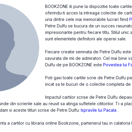
BOOKZONE iti pune la dispozitie toate cartile
oferindu-ti acces la intreaga colectie de cart
una dintre cele mai memorabile lucrari fiind
P
Petre Dulfu se bucura de un succes rasunator
impresionante pentru fiecare titlu. Stilul unic
sunt elementele definitorii ale operei sale.
Fiecare creatie semnata de Petre Dulfu este o 
savurata de mii de admiratori. Cel mai bine v
Dulfu de pe BOOKZONE este
Povestea lui F
Poti gasi toate cartile scrie de Petre Dulfu p
incat sa te bucuri de o colectie completa de c
Impactul cartilor scrise de Petre Dulfu depas
de din scrierile sale au reusit sa atinga sufletele cititorilor. Ti-a pl
dam si aceste titluri scrise de Petre Dulfu:
Ispravile lui Pacala
.
a a cartilor cu libraria online Bookzone, partenerul tau in calatoria