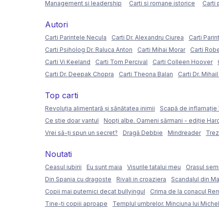
Management si leadership
Carti si romane istorice
Carti 
Autori
Carti Parintele Necula
Carti Dr. Alexandru Ciurea
Carti Parin
Carti Psiholog Dr. Raluca Anton
Carti Mihai Morar
Carti Rob
Carti Vi Keeland
Carti Tom Percival
Carti Colleen Hoover
Carti Dr. Deepak Chopra
Carti Theona Balan
Carti Dr. Mihai
Top carti
Revoluția alimentară și sănătatea inimii
Scapă de inflamație 
Ce stie doar vantul
Nopți albe. Oameni sărmani - ediție Ha
Vrei să-ți spun un secret?
Dragă Debbie
Mindreader
Trez
Noutati
Ceasul iubirii
Eu sunt maia
Visurile tatalui meu
Orasul semi
Din Spania cu dragoste
Rivali in croaziera
Scandalul din Ma
Copii mai puternici decat bullyingul
Crima de la conacul Re
Tine-ti copiii aproape
Templul umbrelor. Minciuna lui Miche