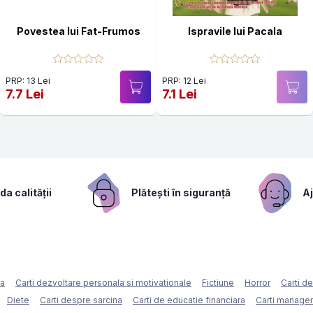
Povestea lui Fat-Frumos
Ispravile lui Pacala
PRP: 13 Lei
PRP: 12 Lei
7.7 Lei
7.1 Lei
a calității
Plătești în siguranță
Aj
ca
Carti dezvoltare personala si motivationale
Fictiune
Horror
Carti d
Diete
Carti despre sarcina
Carti de educatie financiara
Carti managem