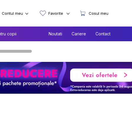
Contul meu
Favorite
Cosul meu
tru copii
Noutati
Cariere
Contact