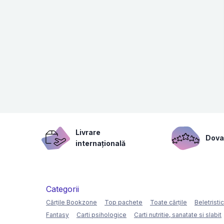
Livrare
Dovad
internațională
Categorii
Cărțile Bookzone
Top pachete
Toate cărțile
Beletristi
Fantasy
Carti psihologice
Carti nutritie, sanatate si slabit