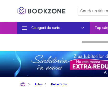
Categorii de carte
Top căr
Autori
Petre Dulfu