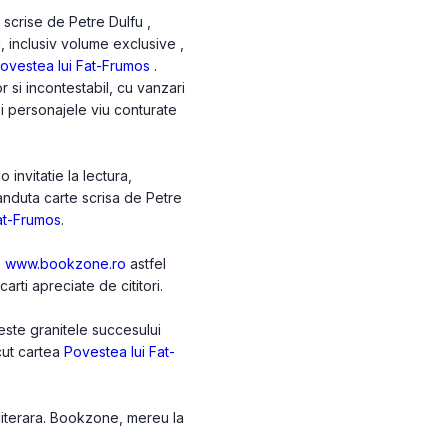
 scrise de Petre Dulfu ,
i, inclusiv volume exclusive ,
ovestea lui Fat-Frumos
.
 si incontestabil, cu vanzari
 si personajele viu conturate
invitatie la lectura,
anduta carte scrisa de Petre
at-Frumos
.
e
www.bookzone.ro
astfel
arti apreciate de cititori.
este granitele succesului
acut cartea
Povestea lui Fat-
 literara. Bookzone, mereu la