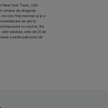
uri New York Times, USA
ă în romane de dragoste
ei cinci frați mai mari și și-a
ezentatoare de știri la
nd împreună cu soțul ei, fiul
e cărți vândute, este de 21 de
toarea a peste patruzeci de