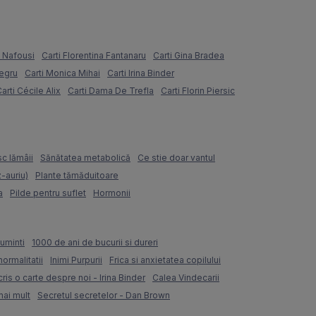
e Nafousi
Carti Florentina Fantanaru
Carti Gina Bradea
Negru
Carti Monica Mihai
Carti Irina Binder
arti Cécile Alix
Carti Dama De Trefla
Carti Florin Piersic
sc lămâii
Sănătatea metabolică
Ce stie doar vantul
z-auriu)
Plante tămăduitoare
a
Pilde pentru suflet
Hormonii
uminti
1000 de ani de bucurii si dureri
normalitatii
Inimi Purpurii
Frica si anxietatea copilului
ris o carte despre noi - Irina Binder
Calea Vindecarii
mai mult
Secretul secretelor - Dan Brown