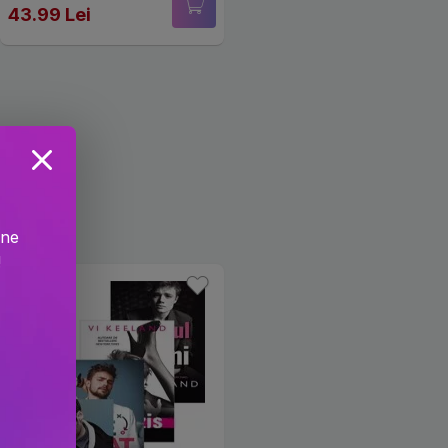
43.99 Lei
ine
!
-55.9%