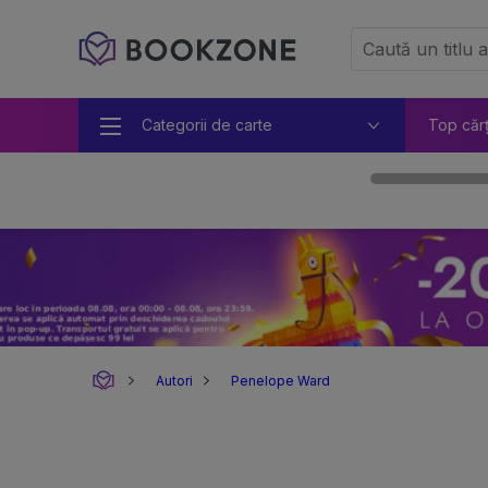
Categorii de carte
Top căr
Autori
Penelope Ward