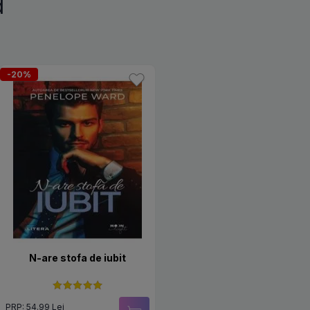
d
-20%
N-are stofa de iubit
PRP: 54.99 Lei