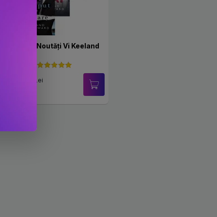
Pachet Noutăți Vi Keeland
PRP: 221.6 Lei
97.7 Lei