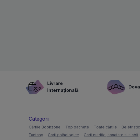
Livrare
Dovad
internațională
Categorii
Cărțile Bookzone
Top pachete
Toate cărțile
Beletristi
Fantasy
Carti psihologice
Carti nutritie, sanatate si slabit