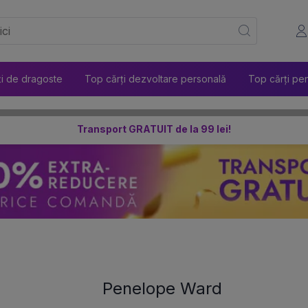
ți de dragoste
Top cărți dezvoltare personală
Top cărți pen
Transport GRATUIT de la 99 lei!
Penelope Ward