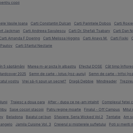
pentru copii
tele Vasile Ioana
Carti Constantin Dulcan
Carti Parintele Dobos
Carti Roxi
ert Jackman
Carti Andreea Savulescu
Carti Dr. Shefali Tsabary
Carti Dan 
Carti Amanda F Doering
Carti Melissa Higgins
Carti Anays M.
Carti Fixiki
C
l Pautov
Carti Sfantul Nectarie
în 5 săptămâni
Marea m-ar picta în albastru
Efectul DOSE
Cât timp înflore
 Hardcover 2025
Semn de carte - lotus (roz-auriu)
Semn de carte - trifoi (ro
atul vostru
Vrei să-ți spun un secret?
Dragă Debbie
Mindreader
Trezire
lunii
Traiesc a doua oara
After - dupa ce ne-am intalnit
Complexul fetei c
libu
Sase cocori stacojii
Patru regine moarte
Finalul - Off Campus
Mitul 
my
Beladona
Baiatul cel bun
Sfasiere. Seria Wicked Vol.2
Tentatie
Am sc
langelo
Jamila Cuisine Vol. 3
Creierul si misterele sufletului
Poti si meriti 