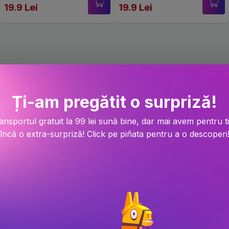
19.9 Lei
19.9 Lei
Pachete promotionale Penelope Ward
Ți-am pregătit o surpriză!
ansportul gratuit la 99 lei sună bine, dar mai avem pentru t
încă o extra-surpriză! Click pe piñata pentru a o descoperi
-56.2%
-60.4%