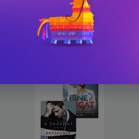
Pachet Colecția iubirilor
Pachet cele mai noi povești
intense de Vi Keeland
de Vi Keeland
PRP: 431.2 Lei
PRP: 325.4 Lei
189 Lei
129 Lei
-67.1%