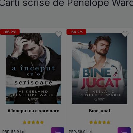
Carti scrise de Penelope War
-66.2%
-66.2%
A început cu o scrisoare
Bine jucat
PRP: 58.9 Lei
PRP: 58.9 Lei