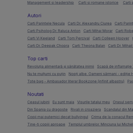
Management si leadership
Carti si romane istorice
Carti 
Autori
Carti Parintele Necula
Carti Dr. Alexandru Ciurea
Carti Parin
Carti Psiholog Dr. Raluca Anton
Carti Mihai Morar
Carti Rob
Carti Vi Keeland
Carti Tom Percival
Carti Colleen Hoover
Carti Dr. Deepak Chopra
Carti Theona Balan
Carti Dr. Mihai
Top carti
Revoluția alimentară și sănătatea inimii
Scapă de inflamație 
Nu te mulțumi cu puțin
Nopți albe. Oameni sărmani - ediție
Tote bag - Ambasador literar Bookzone (infinit albastru)
Pac
Noutati
Ceasul iubirii
Eu sunt maia
Visurile tatalui meu
Orasul semi
Din Spania cu dragoste
Rivali in croaziera
Scandalul din Ma
Copii mai puternici decat bullyingul
Crima de la conacul Re
Tine-ti copiii aproape
Templul umbrelor. Minciuna lui Miche