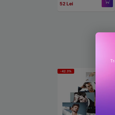
52 Lei
Tr
-42.3%