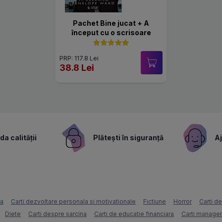
Pachet Bine jucat + A
început cu o scrisoare
PRP: 117.8 Lei
38.8 Lei
a calității
Plătești în siguranță
Aj
ca
Carti dezvoltare personala si motivationale
Fictiune
Horror
Carti d
Diete
Carti despre sarcina
Carti de educatie financiara
Carti managem