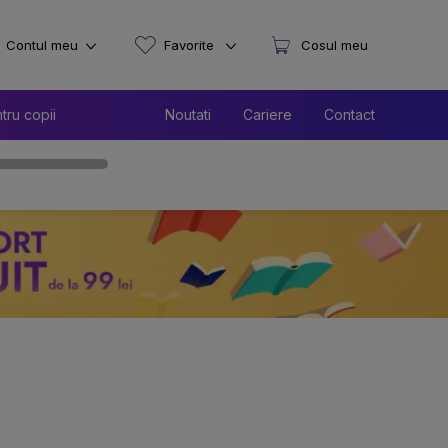
Contul meu
Favorite
Cosul meu
tru copii
Noutati
Cariere
Contact