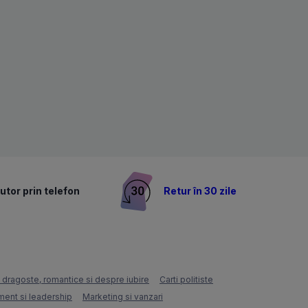
utor prin telefon
Retur în 30 zile
e dragoste, romantice si despre iubire
Carti politiste
ent si leadership
Marketing si vanzari