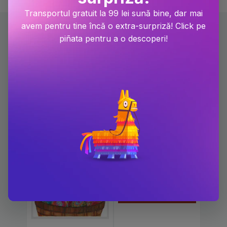
Transportul gratuit la 99 lei sună bine, dar mai
avem pentru tine încă o extra-surpriză! Click pe
piñata pentru a o descoperi!
Carti scrise de Patricia
Polacco
-10%
-10%