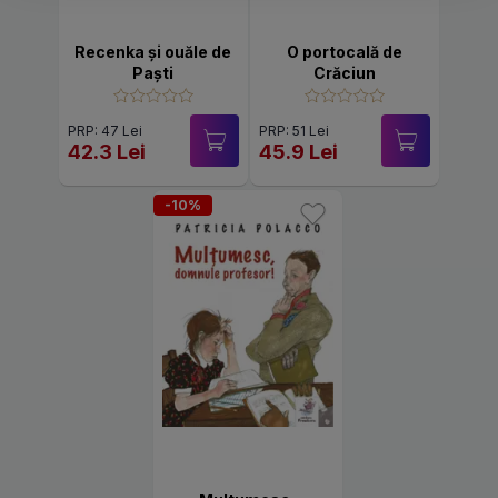
Recenka și ouăle de
O portocală de
Paști
Crăciun
PRP: 47 Lei
PRP: 51 Lei
42.3 Lei
45.9 Lei
-10%