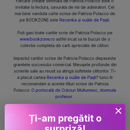
Fiecare creatie semnata de Patricia Polacco este o
invitatie la lectura, savurata de mii de admiratori. Cel
mai bine vanduta carte scrisa de Patricia Polacco de
pe BOOKZONE este
Recenka și ouăle de Paști
.
Poti gasi toate cartile scrie de Patricia Polacco pe
www.bookzone.ro
astfel incat sa te bucuri de o
colectie completa de carti apreciate de cititori.
Impactul cartilor scrise de Patricia Polacco depaseste
granitele succesului comercial. Mesajele profunde din
scrierile sale au reusit sa atinga sufletele cititorilor. Ti-
a placut cartea
Recenka și ouăle de Paști
? tunci iti
recomandam si aceste titluri scrise de Patricia
Polacco:
O portocală de Crăciun
Multumesc, domnule
profesor
.
Descopera lumea fascinanta a cartilor cu libraria
Ți-am pregătit o
online Bookzone, partenerul tau in calatoria literara.
Bookzone, mereu la un click distanta.
surpriză!