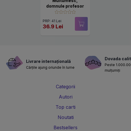
Multumesc,
domnule profesor
PRP: 41 Lei
36.9 Lei
Dovada calit
Livrare internațională
Peste 1.000.000
Cărțile ajung oriunde în lume
mulțumiți
Categorii
Autori
Top carti
Noutati
Bestsellers