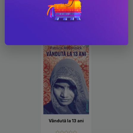
Carti scrise de Patricia
McCormick
-10%
Vândută la 13 ani