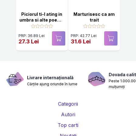
Piciorul ti-l ating in
Marturisesc ca am
umbra si alte poeme
trait
inedite
PRP: 36.89 Lei
PRP: 42.77 Lei
27.3 Lei
31.6 Lei
Dovada calit
Livrare internațională
Peste 1.000.000
Cărțile ajung oriunde în lume
mulțumiți
Categorii
Autori
Top carti
Noutati