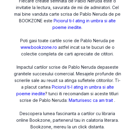
Fiecare creatie semnata de Pablo Neruda este o
invitatie la lectura, savurata de mii de admiratori. Cel
mai bine vanduta carte scrisa de Pablo Neruda de pe
BOOKZONE este
Piciorul ti-l ating in umbra si alte
poeme inedite
.
Poti gasi toate cartile scrie de Pablo Neruda pe
www.bookzone.ro
astfel incat sa te bucuri de o
colectie completa de carti apreciate de cititori.
Impactul cartilor scrise de Pablo Neruda depaseste
granitele succesului comercial. Mesajele profunde din
scrierile sale au reusit sa atinga sufletele cititorilor. Ti-
a placut cartea
Piciorul ti-l ating in umbra si alte
poeme inedite
? tunci iti recomandam si aceste titluri
scrise de Pablo Neruda:
Marturisesc ca am trait
.
Descopera lumea fascinanta a cartilor cu libraria
online Bookzone, partenerul tau in calatoria literara.
Bookzone, mereu la un click distanta.