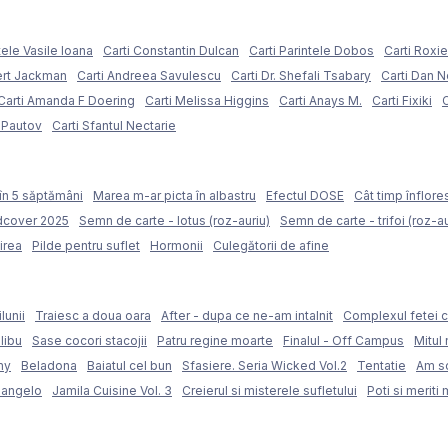
tele Vasile Ioana
Carti Constantin Dulcan
Carti Parintele Dobos
Carti Roxi
ert Jackman
Carti Andreea Savulescu
Carti Dr. Shefali Tsabary
Carti Dan 
Carti Amanda F Doering
Carti Melissa Higgins
Carti Anays M.
Carti Fixiki
C
l Pautov
Carti Sfantul Nectarie
în 5 săptămâni
Marea m-ar picta în albastru
Efectul DOSE
Cât timp înflore
rdcover 2025
Semn de carte - lotus (roz-auriu)
Semn de carte - trifoi (roz-au
irea
Pilde pentru suflet
Hormonii
Culegătorii de afine
lunii
Traiesc a doua oara
After - dupa ce ne-am intalnit
Complexul fetei c
libu
Sase cocori stacojii
Patru regine moarte
Finalul - Off Campus
Mitul 
my
Beladona
Baiatul cel bun
Sfasiere. Seria Wicked Vol.2
Tentatie
Am sc
langelo
Jamila Cuisine Vol. 3
Creierul si misterele sufletului
Poti si meriti 