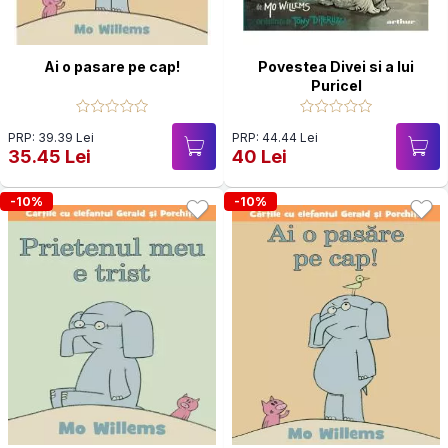
Ai o pasare pe cap!
Povestea Divei si a lui
Puricel
PRP: 39.39 Lei
PRP: 44.44 Lei
35.45 Lei
40 Lei
-10%
-10%