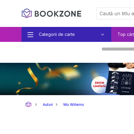
Categorii de carte
Top căr
Autori
Mo Willems