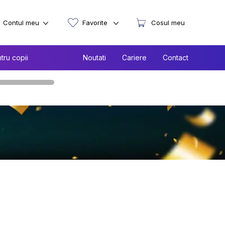
Contul meu
Favorite
Cosul meu
tru copii
Noutati
Cariere
Contact