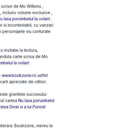
e scrise de Mo Willems ,
i, inclusiv volume exclusive ,
u lasa porumbelul la volan!
.
si incontestabil, cu vanzari
 si personajele viu conturate
invitatie la lectura,
vanduta carte scrisa de Mo
mbelul la volan!
.
e
www.bookzone.ro
astfel
arti apreciate de cititori.
este granitele succesului
acut cartea
Nu lasa porumbelul
tea Divei si a lui Puricel
 literara. Bookzone, mereu la