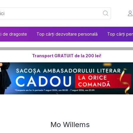
ți de dragoste
Top cărți dezvoltare personală
Top cărți pen
Transport GRATUIT de la 200 lei!
Mo Willems