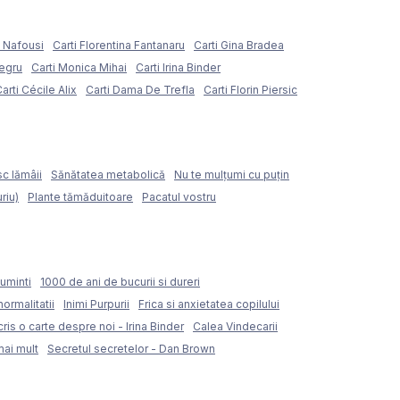
e Nafousi
Carti Florentina Fantanaru
Carti Gina Bradea
Negru
Carti Monica Mihai
Carti Irina Binder
arti Cécile Alix
Carti Dama De Trefla
Carti Florin Piersic
sc lămâii
Sănătatea metabolică
Nu te mulțumi cu puțin
riu)
Plante tămăduitoare
Pacatul vostru
uminti
1000 de ani de bucurii si dureri
normalitatii
Inimi Purpurii
Frica si anxietatea copilului
ris o carte despre noi - Irina Binder
Calea Vindecarii
mai mult
Secretul secretelor - Dan Brown