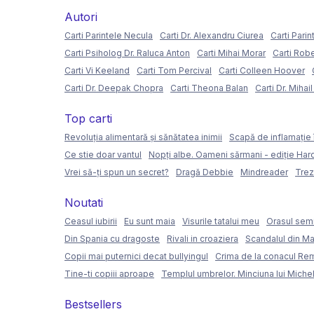
Autori
Carti Parintele Necula
Carti Dr. Alexandru Ciurea
Carti Parin
Carti Psiholog Dr. Raluca Anton
Carti Mihai Morar
Carti Rob
Carti Vi Keeland
Carti Tom Percival
Carti Colleen Hoover
Carti Dr. Deepak Chopra
Carti Theona Balan
Carti Dr. Mihai
Top carti
Revoluția alimentară și sănătatea inimii
Scapă de inflamație 
Ce stie doar vantul
Nopți albe. Oameni sărmani - ediție Ha
Vrei să-ți spun un secret?
Dragă Debbie
Mindreader
Trez
Noutati
Ceasul iubirii
Eu sunt maia
Visurile tatalui meu
Orasul semi
Din Spania cu dragoste
Rivali in croaziera
Scandalul din Ma
Copii mai puternici decat bullyingul
Crima de la conacul Re
Tine-ti copiii aproape
Templul umbrelor. Minciuna lui Miche
Bestsellers