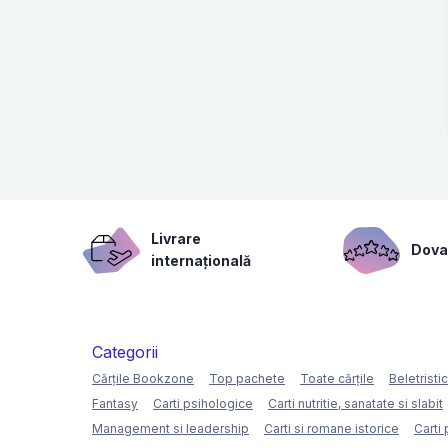
Livrare
Dovad
internațională
Categorii
Cărțile Bookzone
Top pachete
Toate cărțile
Beletristi
Fantasy
Carti psihologice
Carti nutritie, sanatate si slabit
Management si leadership
Carti si romane istorice
Carti 