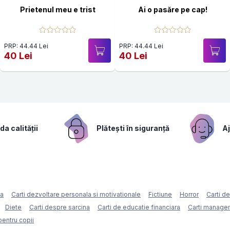
Prietenul meu e trist
Ai o pasăre pe cap!
PRP: 44.44 Lei
PRP: 44.44 Lei
40 Lei
40 Lei
a calității
Plătești în siguranță
Aj
ca
Carti dezvoltare personala si motivationale
Fictiune
Horror
Carti d
Diete
Carti despre sarcina
Carti de educatie financiara
Carti managem
pentru copii