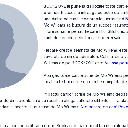
BOOKZONE iti pune la dispozitie toate cartil
oferindu-ti acces la intreaga colectie de cart
una dintre cele mai memorabile lucrari fiind
N
Mo Willems se bucura de un succes rasunator 
impresionante pentru fiecare titlu. Stilul unic
sunt elementele definitorii ale operei sale.
Fiecare creatie semnata de Mo Willems este o 
savurata de mii de admiratori. Cel mai bine 
Willems de pe BOOKZONE este
Nu lasa poru
Poti gasi toate cartile scrie de Mo Willems p
incat sa te bucuri de o colectie completa de c
Impactul cartilor scrise de Mo Willems depas
de din scrierile sale au reusit sa atinga sufletele cititorilor. Ti-a pl
andam si aceste titluri scrise de Mo Willems:
Ai o pasare pe cap!
Poves
a a cartilor cu libraria online Bookzone, partenerul tau in calatoria