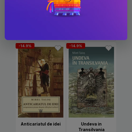
Desvăluirea ființei.
Clepsidra lui Ovidiu
Martin Heidegger în
filosofia
românească
PRP: 39.96 Lei
PRP: 47.57 Lei
interbelică
35.9 Lei
40.4 Lei
-14.9%
-14.9%
Anticariatul de idei
Undeva in
Transilvania