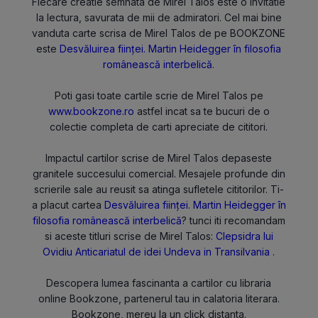
Fiecare creatie semnata de Mirel Talos este o invitatie
la lectura, savurata de mii de admiratori. Cel mai bine
vanduta carte scrisa de Mirel Talos de pe BOOKZONE
este
Desvăluirea ființei. Martin Heidegger în filosofia
românească interbelică
.
Poti gasi toate cartile scrie de Mirel Talos pe
www.bookzone.ro
astfel incat sa te bucuri de o
colectie completa de carti apreciate de cititori.
Impactul cartilor scrise de Mirel Talos depaseste
granitele succesului comercial. Mesajele profunde din
scrierile sale au reusit sa atinga sufletele cititorilor. Ti-
a placut cartea
Desvăluirea ființei. Martin Heidegger în
filosofia românească interbelică
? tunci iti recomandam
si aceste titluri scrise de Mirel Talos:
Clepsidra lui
Ovidiu
Anticariatul de idei
Undeva in Transilvania
.
Descopera lumea fascinanta a cartilor cu libraria
online Bookzone, partenerul tau in calatoria literara.
Bookzone, mereu la un click distanta.