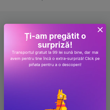
Carti scrise de Mirel Talos
Ți-am pregătit o
surpriză!
-10.2%
-15.1%
Transportul gratuit la 99 lei sună bine, dar mai
avem pentru tine încă o extra-surpriză! Click pe
piñata pentru a o descoperi!