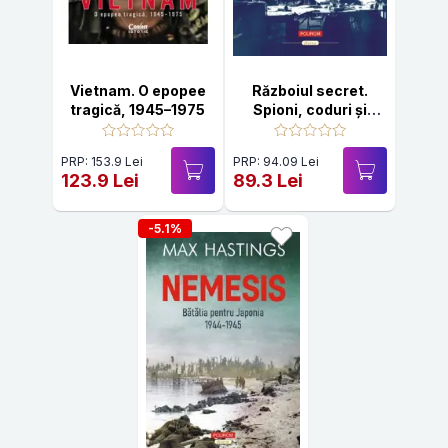
Vietnam. O epopee
Războiul secret.
tragică, 1945–1975
Spioni, coduri şi
partizani (1939-
1945)
PRP: 153.9 Lei
PRP: 94.09 Lei
123.9 Lei
89.3 Lei
-5.1%