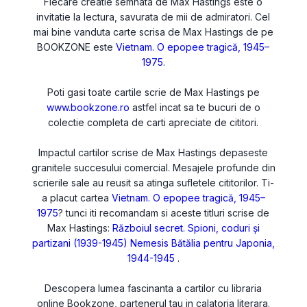
Fiecare creatie semnata de Max Hastings este o
invitatie la lectura, savurata de mii de admiratori. Cel
mai bine vanduta carte scrisa de Max Hastings de pe
BOOKZONE este
Vietnam. O epopee tragică, 1945–
1975
.
Poti gasi toate cartile scrie de Max Hastings pe
www.bookzone.ro
astfel incat sa te bucuri de o
colectie completa de carti apreciate de cititori.
Impactul cartilor scrise de Max Hastings depaseste
granitele succesului comercial. Mesajele profunde din
scrierile sale au reusit sa atinga sufletele cititorilor. Ti-
a placut cartea
Vietnam. O epopee tragică, 1945–
1975
? tunci iti recomandam si aceste titluri scrise de
Max Hastings:
Războiul secret. Spioni, coduri şi
partizani (1939-1945)
Nemesis Bătălia pentru Japonia,
1944-1945
.
Descopera lumea fascinanta a cartilor cu libraria
online Bookzone, partenerul tau in calatoria literara.